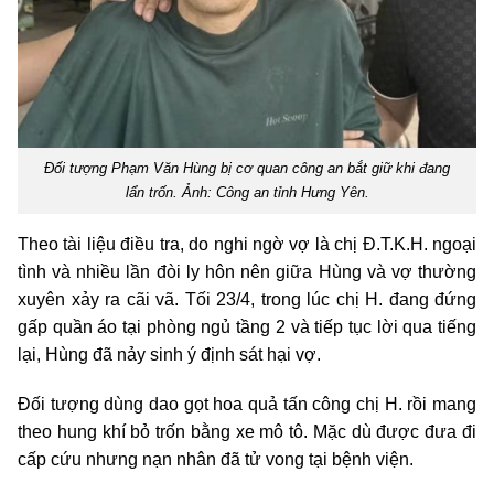
Đối tượng Phạm Văn Hùng bị cơ quan công an bắt giữ khi đang
lẩn trốn. Ảnh: Công an tỉnh Hưng Yên.
Theo tài liệu điều tra, do nghi ngờ vợ là chị Đ.T.K.H. ngoại
tình và nhiều lần đòi ly hôn nên giữa Hùng và vợ thường
xuyên xảy ra cãi vã. Tối 23/4, trong lúc chị H. đang đứng
gấp quần áo tại phòng ngủ tầng 2 và tiếp tục lời qua tiếng
lại, Hùng đã nảy sinh ý định sát hại vợ.
Đối tượng dùng dao gọt hoa quả tấn công chị H. rồi mang
theo hung khí bỏ trốn bằng xe mô tô. Mặc dù được đưa đi
cấp cứu nhưng nạn nhân đã tử vong tại bệnh viện.