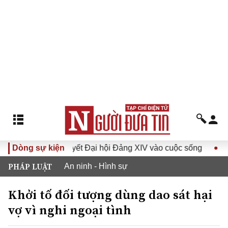
Đưa Nghị quyết Đại hội Đảng XIV vào cuộc sống
Dòng sự kiện
Hướng t
PHÁP LUẬT
An ninh - Hình sự
Khởi tố đối tượng dùng dao sát hại
vợ vì nghi ngoại tình