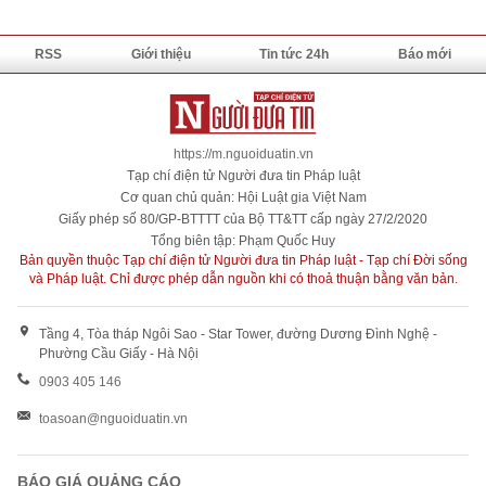
RSS
Giới thiệu
Tin tức 24h
Báo mới
https://m.nguoiduatin.vn
Tạp chí điện tử Người đưa tin Pháp luật
Cơ quan chủ quản: Hội Luật gia Việt Nam
Giấy phép số 80/GP-BTTTT của Bộ TT&TT cấp ngày 27/2/2020
Tổng biên tập: Phạm Quốc Huy
Bản quyền thuộc Tạp chí điện tử Người đưa tin Pháp luật - Tạp chí Đời sống
và Pháp luật. Chỉ được phép dẫn nguồn khi có thoả thuận bằng văn bản.
Tầng 4, Tòa tháp Ngôi Sao - Star Tower, đường Dương Đình Nghệ -
Phường Cầu Giấy - Hà Nội
0903 405 146
toasoan@nguoiduatin.vn
BÁO GIÁ QUẢNG CÁO