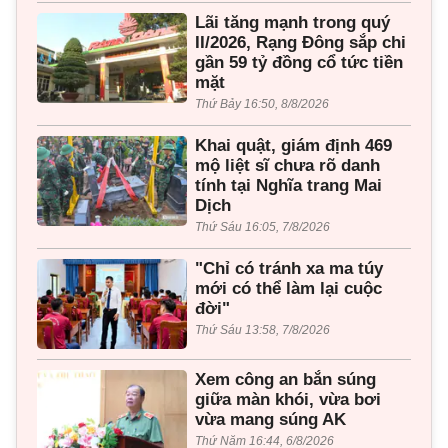
Lãi tăng mạnh trong quý
II/2026, Rạng Đông sắp chi
gần 59 tỷ đồng cổ tức tiền
mặt
Thứ Bảy 16:50, 8/8/2026
Khai quật, giám định 469
mộ liệt sĩ chưa rõ danh
tính tại Nghĩa trang Mai
Dịch
Thứ Sáu 16:05, 7/8/2026
"Chỉ có tránh xa ma túy
mới có thể làm lại cuộc
đời"
Thứ Sáu 13:58, 7/8/2026
Xem công an bắn súng
giữa màn khói, vừa bơi
vừa mang súng AK
Thứ Năm 16:44, 6/8/2026