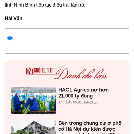
tỉnh Ninh Bình tiếp tục điều tra, làm rõ.
Hải Vân
0
HAGL Agrico nợ hơn
21.000 tỷ đồng
Thứ Bảy 09:45, 8/8/2026
Bên trong chung cư ở phố
cổ Hà Nội dự kiến được