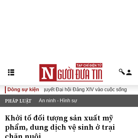
Đưa Nghị quyết Đại hội Đảng XIV vào cuộc sống
Dòng sự kiện
Hướng
PHÁP LUẬT
An ninh - Hình sự
Khởi tố đối tượng sản xuất mỹ
phẩm, dung dịch vệ sinh ở trại
chăn nuôi