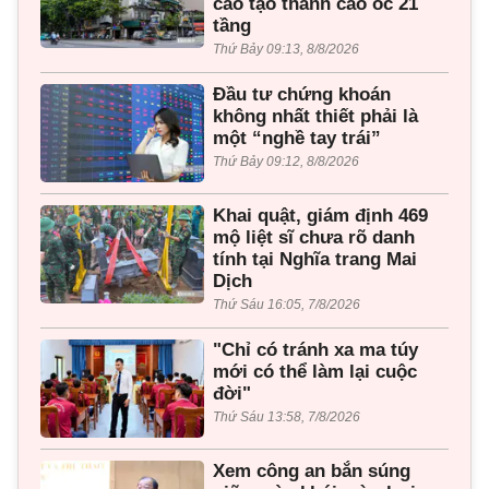
cảo tạo thành cao ốc 21
tầng
Thứ Bảy 09:13, 8/8/2026
Đầu tư chứng khoán
không nhất thiết phải là
một “nghề tay trái”
Thứ Bảy 09:12, 8/8/2026
Khai quật, giám định 469
mộ liệt sĩ chưa rõ danh
tính tại Nghĩa trang Mai
Dịch
Thứ Sáu 16:05, 7/8/2026
"Chỉ có tránh xa ma túy
mới có thể làm lại cuộc
đời"
Thứ Sáu 13:58, 7/8/2026
Xem công an bắn súng