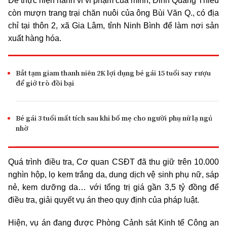
Để thực hiện hành vi vi phạm của mình, Đinh Quang Thiều
còn mượn trang trại chăn nuôi của ông Bùi Văn Q., có địa
chỉ tại thôn 2, xã Gia Lâm, tỉnh Ninh Bình để làm nơi sản
xuất hàng hóa.
Bắt tạm giam thanh niên 2K lợi dụng bé gái 15 tuổi say rượu
để giở trò đồi bại
Bé gái 3 tuổi mất tích sau khi bố mẹ cho người phụ nữ lạ ngủ
nhờ
Quá trình điều tra, Cơ quan CSĐT đã thu giữ trên 10.000
nghìn hộp, lọ kem trắng da, dung dịch vệ sinh phụ nữ, sáp
nẻ, kem dưỡng da… với tổng trị giá gần 3,5 tỷ đồng để
điều tra, giải quyết vụ án theo quy định của pháp luật.
Hiện, vụ án đang được Phòng Cảnh sát Kinh tế Công an