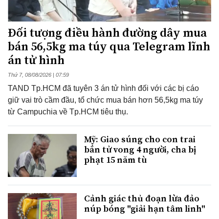
Đối tượng điều hành đường dây mua
bán 56,5kg ma túy qua Telegram lĩnh
án tử hình
Thứ 7, 08/08/2026 | 07:59
TAND Tp.HCM đã tuyên 3 án tử hình đối với các bị cáo
giữ vai trò cầm đầu, tổ chức mua bán hơn 56,5kg ma túy
từ Campuchia về Tp.HCM tiêu thụ.
Mỹ: Giao súng cho con trai
bắn tử vong 4 người, cha bị
phạt 15 năm tù
Cảnh giác thủ đoạn lừa đảo
núp bóng "giải hạn tâm linh"