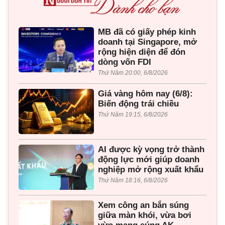
MB đã có giấy phép kinh
doanh tại Singapore, mở
rộng hiện diện để đón
dòng vốn FDI
Thứ Năm 20:00, 6/8/2026
Giá vàng hôm nay (6/8):
Biến động trái chiều
Thứ Năm 19:15, 6/8/2026
AI được kỳ vọng trở thành
động lực mới giúp doanh
nghiệp mở rộng xuất khẩu
Thứ Năm 18:16, 6/8/2026
Xem công an bắn súng
giữa màn khói, vừa bơi