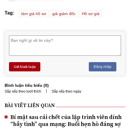
Tag:
làm giả hồ sơ
giả giám đốc
Hồ sơ giả
Gửi bình luận
Đăng nhập
Bình luận tiêu biểu (
0
)
|
Sắp xếp theo lượt thích
Sắp xếp theo ngày
BÀI VIẾT LIÊN QUAN
Bí mật sau cái chết của lập trình viên dính
“bẫy tình” qua mạng: Buổi hẹn hò đáng sợ