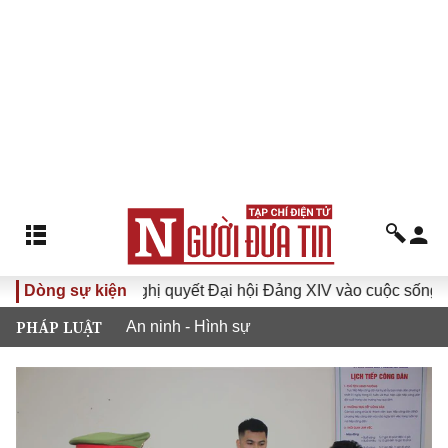
XVI
Dòng sự kiện
Đưa Nghị quyết Đại hội Đảng XIV vào cuộc sống
PHÁP LUẬT
An ninh - Hình sự