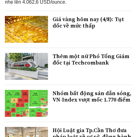
nhẹ lên 4.062,6 USD/ounce.
Giá vàng hôm nay (4/8): Tụt
dốc về mức thấp
Thêm một nữ Phó Tổng Giám
đốc tại Techcombank
Nhóm bất động sản dẫn sóng,
VN-Index vượt mốc 1.770 điểm
Hội Luật gia Tp.Cần Thơ đưa
pháp luật về cơ sở, đồng hành