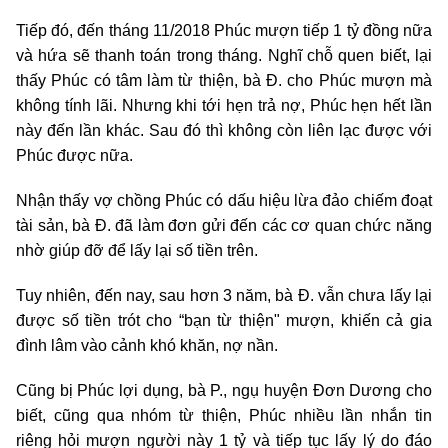
Tiếp đó, đến tháng 11/2018 Phúc mượn tiếp 1 tỷ đồng nữa
và hứa sẽ thanh toán trong tháng. Nghĩ chỗ quen biết, lại
thấy Phúc có tâm làm từ thiện, bà Đ. cho Phúc mượn mà
không tính lãi. Nhưng khi tới hẹn trả nợ, Phúc hẹn hết lần
này đến lần khác. Sau đó thì không còn liên lạc được với
Phúc được nữa.
Nhận thấy vợ chồng Phúc có dấu hiệu lừa đảo chiếm đoạt
tài sản, bà Đ. đã làm đơn gửi đến các cơ quan chức năng
nhờ giúp đỡ để lấy lại số tiền trên.
Tuy nhiên, đến nay, sau hơn 3 năm, bà Đ. vẫn chưa lấy lại
được số tiền trót cho “bạn từ thiện" mượn, khiến cả gia
đình lâm vào cảnh khó khăn, nợ nần.
Cũng bị Phúc lợi dụng, bà P., ngụ huyện Đơn Dương cho
biết, cũng qua nhóm từ thiện, Phúc nhiều lần nhắn tin
riêng hỏi mượn người này 1 tỷ và tiếp tục lấy lý do đáo