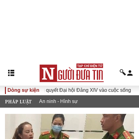
Đưa Nghị quyết Đại hội Đảng XIV vào cuộc sống
Dòng sự kiện
Hướng 
PHÁP LUẬT
An ninh - Hình sự