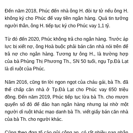
Đến năm 2018, Phúc đến nhà ông H. đòi tự tử nếu ông H.
không ký cho Phúc để vay tiền ngân hàng. Quá tin tưởng
người thân, ông H. tiếp tục ký cho Phúc vay 1,1 tỷ.
Từ đó đến 2020, Phúc không trả cho ngân hàng. Trước áp
lực bị xiết nợ, ông Hoà buộc phải bán căn nhà nói trên để
trả nợ cho ngân hàng. Tương tự ông H., là trường hợp
của bà Phùng Thị Phương Th., SN 50 tuổi, ngụ Tp.Đà Lạt
là dì ruột của Phúc.
Năm 2016, cũng tin lời ngon ngọt của cháu gái, bà Th. đã
thế chấp căn nhà ở Tp.Đà Lạt cho Phúc vay 650 triệu
đồng. Đến năm 2019, Phúc tiếp tục lừa bà Th. cho mượn
quyển sổ đỏ để đáo hạn ngân hàng nhưng lại nhờ một
người dì ruột khác mạo danh bà Th. viết giấy bán căn nhà
của bà Th. cho người khác.
Cũng theo đơn tố cáo gửi công an, có rất nhiều nạn nhân