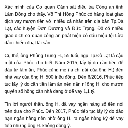
Xác minh của Cơ quan Cảnh sát điều tra Công an tỉnh
Lâm Đồng cho thấy, Võ Thị Hồng Phúc có hàng loạt giao
dịch vay mượn tiền với nhiều cá nhân trên địa bàn Tp.Đà
Lạt, các huyện Đơn Dương và Đức Trọng. Đã có nhiều
giao dịch cơ quan công an phát hiện có dấu hiệu tội Lừa
đảo chiếm đoạt tài sản.
Cụ thể, ông Phùng Trung H., 55 tuổi, ngụ Tp.Đà Lạt là cậu
ruột của Phúc cho biết: Năm 2015, lấy lý do cần tiền để
đầu tư làm ăn, Phúc cùng mẹ (là chị gái của ông H.) đến
nhà vay của ông H. 500 triệu đồng. Đến 6/2016, Phúc tiếp
tục lấy lý do cần tiền làm ăn nên năn nỉ ông H. cho mượn
quyển sổ hồng căn nhà đang ở để vay 1,1 tỷ.
Tin lời người thân, ông H. đã vay ngân hàng số tiền nói
trên đưa cho Phúc. Đến 2017, Phúc tiếp tục lấy lý do đáo
hạn ngân hàng nên nhờ ông H. ra ngân hàng ký để vay
tiếp nhưng ông H. không đồng ý.