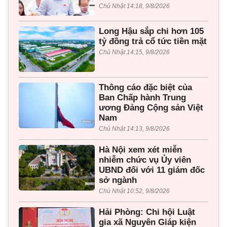
Chủ Nhật 14:18, 9/8/2026
Long Hậu sắp chi hơn 105
tỷ đồng trả cổ tức tiền mặt
Chủ Nhật 14:15, 9/8/2026
Thông cáo đặc biệt của
Ban Chấp hành Trung
ương Đảng Cộng sản Việt
Nam
Chủ Nhật 14:13, 9/8/2026
Hà Nội xem xét miễn
nhiễm chức vụ Ủy viên
UBND đối với 11 giám đốc
sở ngành
Chủ Nhật 10:52, 9/8/2026
Hải Phòng: Chi hội Luật
gia xã Nguyên Giáp kiện