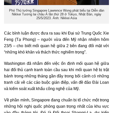
Phó Thủ tướng Singapore Lawrence Wong phát biểu tại Diễn đàn
Nikkei Tương lai châu Á lần thứ 28 ở Tokyo, Nhật Bản, ngày
25/5/2023. Ảnh: Nikkei Asia
Các bình luận được đưa ra sau khi Đại sứ Trung Quốc Xie
Feng (Tạ Phong) – người vừa đến Mỹ nhận nhiệm hôm
23/5 – cho biết mối quan hệ giữa 2 bên đang đối mặt với
“những khó khăn và thách thức nghiêm trọng”.
Washington đã nhắm đến việc ổn định mối quan hệ giữa
hai đối thủ cạnh tranh toàn cầu sau khi mối quan hệ bị trật
bánh trong những tháng gần đây trong bối cảnh có những
tranh cãi về các cáo buộc gián điệp, vấn đề đảo Đài Loan
và kiểm soát xuất khẩu công nghệ của Mỹ.
Về phần mình, Singapore đang chuẩn bị tổ chức một trong
những hội nghị quốc phòng quan trọng nhất của khu vực
vào đầu tháng tới. Đó là Đối thoại Shangri-La, dự kiến