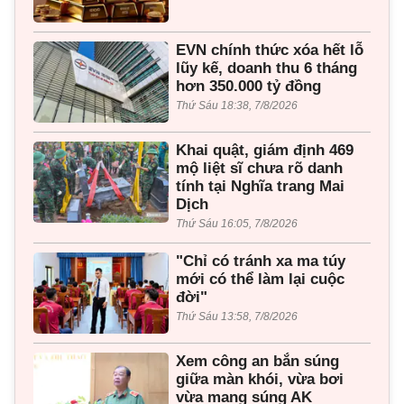
EVN chính thức xóa hết lỗ
lũy kế, doanh thu 6 tháng
hơn 350.000 tỷ đồng
Thứ Sáu 18:38, 7/8/2026
Khai quật, giám định 469
mộ liệt sĩ chưa rõ danh
tính tại Nghĩa trang Mai
Dịch
Thứ Sáu 16:05, 7/8/2026
"Chỉ có tránh xa ma túy
mới có thể làm lại cuộc
đời"
Thứ Sáu 13:58, 7/8/2026
Xem công an bắn súng
giữa màn khói, vừa bơi
vừa mang súng AK