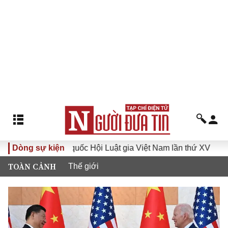
i biểu toàn quốc Hội Luật gia Việt Nam lần thứ XV
Dòng sự kiện
Chiến 
TOÀN CẢNH
Thế giới