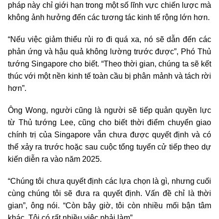
pháp này chỉ giới hạn trong một số lĩnh vực chiến lược mà
không ảnh hưởng đến các tương tác kinh tế rộng lớn hơn.
“Nếu việc giảm thiểu rủi ro đi quá xa, nó sẽ dẫn đến các
phản ứng và hậu quả không lường trước được”, Phó Thủ
tướng Singapore cho biết. “Theo thời gian, chúng ta sẽ kết
thúc với một nền kinh tế toàn cầu bị phân mảnh và tách rời
hơn”.
Ông Wong, người cũng là người sẽ tiếp quản quyền lực
từ Thủ tướng Lee, cũng cho biết thời điểm chuyển giao
chính trị của Singapore vẫn chưa được quyết định và có
thể xảy ra trước hoặc sau cuộc tổng tuyển cử tiếp theo dự
kiến diễn ra vào năm 2025.
“Chúng tôi chưa quyết định các lựa chọn là gì, nhưng cuối
cùng chúng tôi sẽ đưa ra quyết định. Vấn đề chỉ là thời
gian”, ông nói. “Còn bây giờ, tôi còn nhiều mối bận tâm
khác. Tôi có rất nhiều việc phải làm”
.