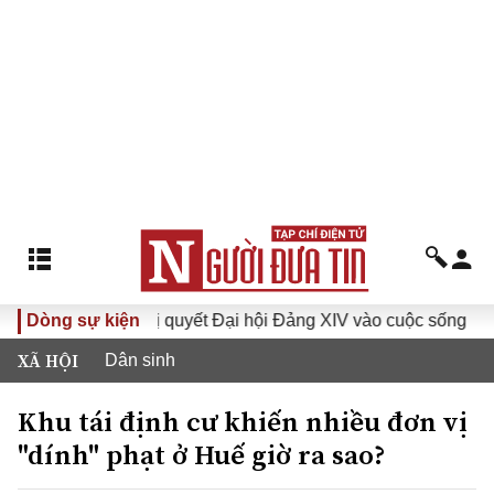
ưa Nghị quyết Đại hội Đảng XIV vào cuộc sống
Dòng sự kiện
Hướng tới 
XÃ HỘI
Dân sinh
Khu tái định cư khiến nhiều đơn vị
"dính" phạt ở Huế giờ ra sao?