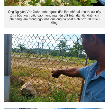
Ông Nguyễn Văn Xuân, một người dân làm nhà tại khu tái cư này
tỏ ra bức xúc, việc đào móng mà nền đất toàn đá hộc khiến chi
phí riêng làm móng ngôi nhà của ông đã phát sinh hơn 200 triệu
đồng.