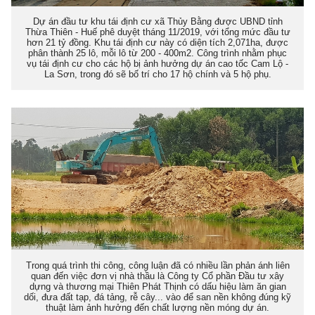
Dự án đầu tư khu tái định cư xã Thủy Bằng được UBND tỉnh
Thừa Thiên - Huế phê duyệt tháng 11/2019, với tổng mức đầu tư
hơn 21 tỷ đồng. Khu tái định cư này có diện tích 2,071ha, được
phân thành 25 lô, mỗi lô từ 200 - 400m2. Công trình nhằm phục
vụ tái định cư cho các hộ bị ảnh hưởng dự án cao tốc Cam Lộ -
La Sơn, trong đó sẽ bố trí cho 17 hộ chính và 5 hộ phụ.
Trong quá trình thi công, công luận đã có nhiều lần phản ánh liên
quan đến việc đơn vị nhà thầu là Công ty Cổ phần Đầu tư xây
dựng và thương mại Thiên Phát Thịnh có dấu hiệu làm ăn gian
dối, đưa đất tạp, đá tảng, rễ cây... vào để san nền không đúng kỹ
thuật làm ảnh hưởng đến chất lượng nền móng dự án.