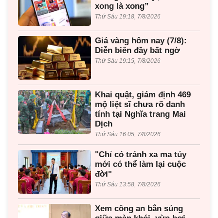
xong là xong”
Thứ Sáu 19:18, 7/8/2026
Giá vàng hôm nay (7/8):
Diễn biến đầy bất ngờ
Thứ Sáu 19:15, 7/8/2026
Khai quật, giám định 469
mộ liệt sĩ chưa rõ danh
tính tại Nghĩa trang Mai
Dịch
Thứ Sáu 16:05, 7/8/2026
"Chỉ có tránh xa ma túy
mới có thể làm lại cuộc
đời"
Thứ Sáu 13:58, 7/8/2026
Xem công an bắn súng