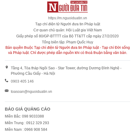
https://m.nguoiduatin.vn
Tạp chí điện tử Người đưa tin Pháp luật
Cơ quan chủ quản: Hội Luật gia Việt Nam
Giấy phép số 80/GP-BTTTT của Bộ TT&TT cấp ngày 27/2/2020
Tổng biên tập: Phạm Quốc Huy
Bản quyền thuộc Tạp chí điện tử Người đưa tin Pháp luật - Tạp chí Đời sống
và Pháp luật. Chỉ được phép dẫn nguồn khi có thoả thuận bằng văn bản.
Tầng 4, Tòa tháp Ngôi Sao - Star Tower, đường Dương Đình Nghệ -
Phường Cầu Giấy - Hà Nội
0903 405 146
toasoan@nguoiduatin.vn
BÁO GIÁ QUẢNG CÁO
Miền Bắc: 098 9033388
Miền Trung : 0912 329 293
Miền Nam : 0966 908 584