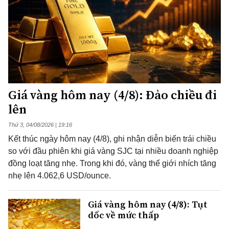
Giá vàng hôm nay (4/8): Đảo chiều đi
lên
Thứ 3, 04/08/2026 | 19:16
Kết thúc ngày hôm nay (4/8), ghi nhận diễn biến trái chiều
so với đầu phiên khi giá vàng SJC tại nhiều doanh nghiệp
đồng loạt tăng nhẹ. Trong khi đó, vàng thế giới nhích tăng
nhẹ lên 4.062,6 USD/ounce.
Giá vàng hôm nay (4/8): Tụt
dốc về mức thấp