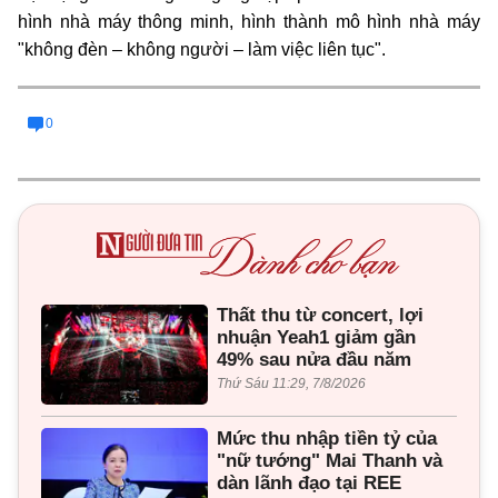
hình nhà máy thông minh, hình thành mô hình nhà máy
"không đèn – không người – làm việc liên tục".
0
Thất thu từ concert, lợi
nhuận Yeah1 giảm gần
49% sau nửa đầu năm
Thứ Sáu 11:29, 7/8/2026
Mức thu nhập tiền tỷ của
"nữ tướng" Mai Thanh và
dàn lãnh đạo tại REE