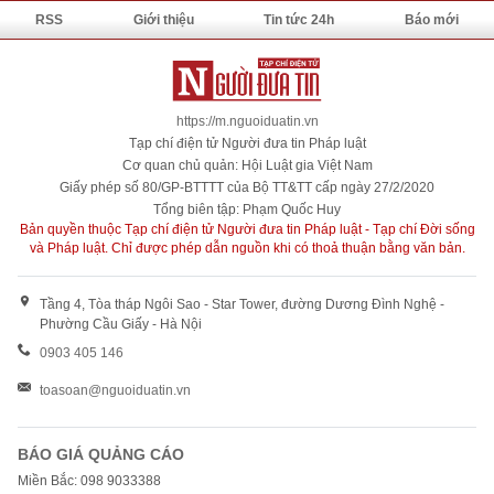
RSS
Giới thiệu
Tin tức 24h
Báo mới
https://m.nguoiduatin.vn
Tạp chí điện tử Người đưa tin Pháp luật
Cơ quan chủ quản: Hội Luật gia Việt Nam
Giấy phép số 80/GP-BTTTT của Bộ TT&TT cấp ngày 27/2/2020
Tổng biên tập: Phạm Quốc Huy
Bản quyền thuộc Tạp chí điện tử Người đưa tin Pháp luật - Tạp chí Đời sống
và Pháp luật. Chỉ được phép dẫn nguồn khi có thoả thuận bằng văn bản.
Tầng 4, Tòa tháp Ngôi Sao - Star Tower, đường Dương Đình Nghệ -
Phường Cầu Giấy - Hà Nội
0903 405 146
toasoan@nguoiduatin.vn
BÁO GIÁ QUẢNG CÁO
Miền Bắc: 098 9033388