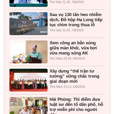
Thứ Sáu 11:29, 7/8/2026
Sau vụ 130 tấn heo nhiễm
dịch, Đồ hộp Hạ Long tiếp
tục chìm trong thua lỗ
Thứ Sáu 11:05, 7/8/2026
Xem công an bắn súng
giữa màn khói, vừa bơi
vừa mang súng AK
Thứ Năm 16:44, 6/8/2026
Xây dựng “thế trận tư
tưởng” vững chắc trong
giai đoạn mới
Thứ Năm 15:13, 6/8/2026
Hải Phòng: Thí điểm đưa
luật sư đến tổ dân phố, hỗ
trợ miễn phí cho người