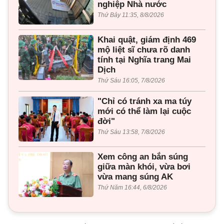
nghiệp Nhà nước
Thứ Bảy 11:35, 8/8/2026
Khai quật, giám định 469
mộ liệt sĩ chưa rõ danh
tính tại Nghĩa trang Mai
Dịch
Thứ Sáu 16:05, 7/8/2026
"Chỉ có tránh xa ma túy
mới có thể làm lại cuộc
đời"
Thứ Sáu 13:58, 7/8/2026
Xem công an bắn súng
giữa màn khói, vừa bơi
vừa mang súng AK
Thứ Năm 16:44, 6/8/2026