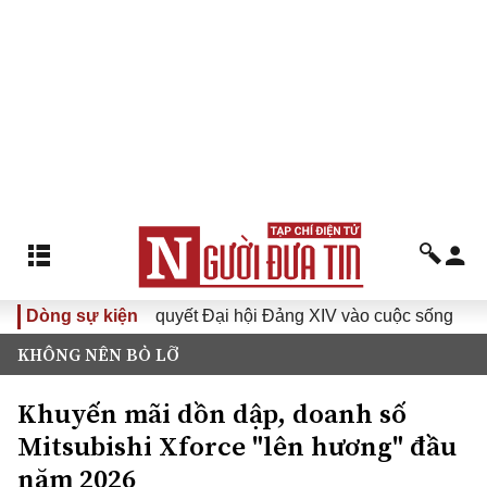
Dòng sự kiện
Đưa Nghị quyết Đại hội Đảng XIV vào cuộc sống
Hướn
KHÔNG NÊN BỎ LỠ
Khuyến mãi dồn dập, doanh số
Mitsubishi Xforce "lên hương" đầu
năm 2026