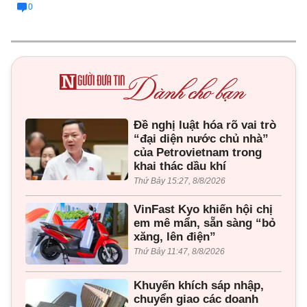
0
Đề nghị luật hóa rõ vai trò
“đại diện nước chủ nhà”
của Petrovietnam trong
khai thác dầu khí
Thứ Bảy 15:27, 8/8/2026
VinFast Kyo khiến hội chị
em mê mẩn, sẵn sàng “bỏ
xăng, lên điện”
Thứ Bảy 11:47, 8/8/2026
Khuyến khích sáp nhập,
chuyển giao các doanh