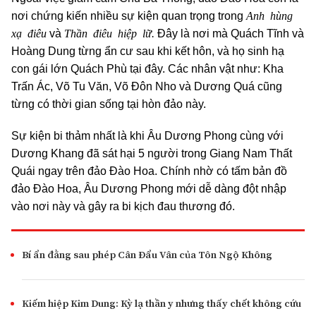
Anh hùng
nơi chứng kiến nhiều sự kiện quan trọng trong
xạ điêu
Thần điêu hiệp lữ.
và
Đây là nơi mà Quách Tĩnh và
Hoàng Dung từng ẩn cư sau khi kết hôn, và họ sinh hạ
con gái lớn Quách Phù tại đây. Các nhân vật như: Kha
Trấn Ác, Võ Tu Văn, Võ Đôn Nho và Dương Quá cũng
từng có thời gian sống tại hòn đảo này.
Sự kiện bi thảm nhất là khi Âu Dương Phong cùng với
Dương Khang đã sát hại 5 người trong Giang Nam Thất
Quái ngay trên đảo Đào Hoa. Chính nhờ có tấm bản đồ
đảo Đào Hoa, Âu Dương Phong mới dễ dàng đột nhập
vào nơi này và gây ra bi kịch đau thương đó.
Bí ẩn đằng sau phép Cân Đẩu Vân của Tôn Ngộ Không
Kiếm hiệp Kim Dung: Kỳ lạ thần y nhưng thấy chết không cứu