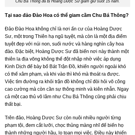
Chu Bá Thông đã bị Hoàng Dược Sư giam giữ suốt 15 năm.
Tại sao đảo Đào Hoa có thể giam cầm Chu Bá Thông?
Đảo Đào Hoa không chỉ là nơi ẩn cư của Hoàng Dược
Sư, một trong Thiên hạ ngũ tuyệt, mà còn là một địa điểm
tuyệt đẹp với núi non, suối nước và hàng nghìn cây hoa
đào. Đặc biệt, Hoàng Dược Sư đã biến nơi này thành một
thiên la địa võng không thể đột nhập nhờ việc áp dụng
Kinh Dịch để bày bố Bát Trận Đồ, khiến người ngoài khó
có thể xâm phạm, và khi vào thì khó mà thoát ra được.
Việc tìm đường ra khỏi trận đồ không chỉ đòi hỏi võ công
cao cường mà còn cần sự thông minh và kiên nhẫn. Ngay
cả một cao thủ võ lâm như Chu Bá Thông cũng phải chịu
thất bại.
Trên đảo, Hoàng Dược Sư còn nuôi nhiều người từng
phạm tội, đem cắt lưỡi, chọc thủng màng nhĩ để biến họ
thành những người hầu, lo toan mọi việc. Điều này khiến