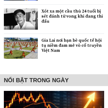
Xót xa một cầu thủ 24 tuổi bị
sét đánh tử vong khi đang thi
đấu
Gia Lai nơi bạn bè quốc tế hội
tụ niềm đam mê võ cổ truyền
Việt Nam
NỔI BẬT TRONG NGÀY