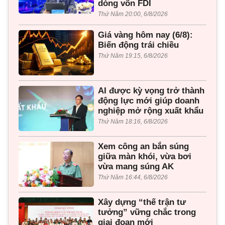
dòng vốn FDI
Thứ Năm 20:00, 6/8/2026
Giá vàng hôm nay (6/8):
Biến động trái chiều
Thứ Năm 19:15, 6/8/2026
AI được kỳ vọng trở thành
động lực mới giúp doanh
nghiệp mở rộng xuất khẩu
Thứ Năm 18:16, 6/8/2026
Xem công an bắn súng
giữa màn khói, vừa bơi
vừa mang súng AK
Thứ Năm 16:44, 6/8/2026
Xây dựng “thế trận tư
tưởng” vững chắc trong
giai đoạn mới