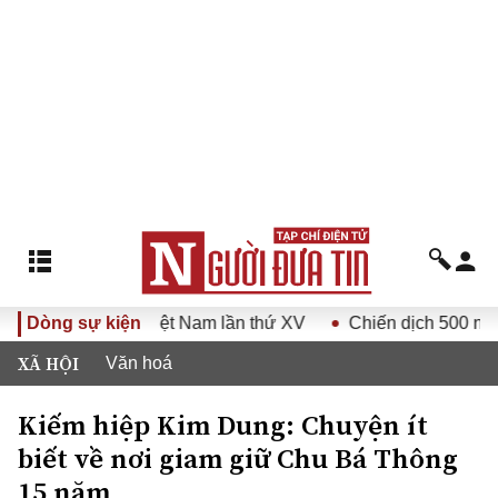
ội Luật gia Việt Nam lần thứ XV
Dòng sự kiện
Chiến dịch 500 ngày đêm
XÃ HỘI
Văn hoá
Kiếm hiệp Kim Dung: Chuyện ít
biết về nơi giam giữ Chu Bá Thông
15 năm