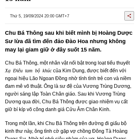
Thứ 5, 19/09/2024 20:00 GMT+7
Chu Bá Thông sau khi biết mình bị Hoàng Dược
Sư lừa đã tìm đến đảo Đào Hoa nhưng không
may lại giam giữ ở đây suốt 15 năm.
Chu Bá Thông, một nhân vật nổi bật trong loạt tiểu thuyết
Xạ Điêu tam bộ khúc
của Kim Dung, được biết đến với
ngoại hiệu Lão Ngoan Đồng nhờ tính tình trẻ con và niềm
đam mê võ thuật. Ông là sư đệ của Vương Trùng Dương,
người sáng lập Toàn Chân giáo. Sau khi Vương Trùng
Dương qua đời, Chu Bá Thông được giao nhiệm vụ cất
giữ bí kíp võ công danh giá Cửu Âm Chân Kinh.
Trong một lần, khi Chu Bá Thông trên đường đi giấu bộ
kinh thư này, ông tình cờ gặp vợ chồng Đông Tà Hoàng
Dược Sư. Nhờ trí nhớ siêu phàm của vợ, Hoàng Dược