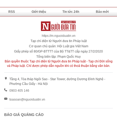
RSS
Giới thiệu
Tin tức 24h
Báo mới
https://m.nguoiduatin.vn
Tạp chí điện tử Người đưa tin Pháp luật
Cơ quan chủ quản: Hội Luật gia Việt Nam
Giấy phép số 80/GP-BTTTT của Bộ TT&TT cấp ngày 27/2/2020
Tổng biên tập: Phạm Quốc Huy
Bản quyền thuộc Tạp chí điện tử Người đưa tin Pháp luật - Tạp chí Đời sống
và Pháp luật. Chỉ được phép dẫn nguồn khi có thoả thuận bằng văn bản.
Tầng 4, Tòa tháp Ngôi Sao - Star Tower, đường Dương Đình Nghệ -
Phường Cầu Giấy - Hà Nội
0903 405 146
toasoan@nguoiduatin.vn
BÁO GIÁ QUẢNG CÁO