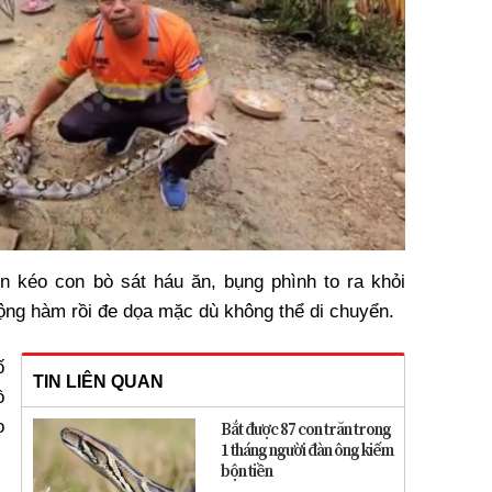
n kéo con bò sát háu ăn, bụng phình to ra khỏi
ộng hàm rồi đe dọa mặc dù không thể di chuyển.
ố
TIN LIÊN QUAN
ồ
o
Bắt được 87 con trăn trong
1 tháng người đàn ông kiếm
bộn tiền