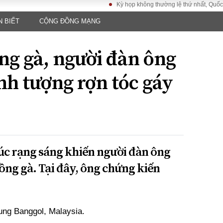
Kỳ họp không thường lệ thứ nhất, Quốc hội khóa
N BIẾT
CỘNG ĐỒNG MẠNG
LUẬT
KINH TẾ
XÃ HỘI
ảy pháp
Bất động sản
Dân sinh
ng gà, người đàn ông
Tài chính - Ngân
Giáo dục
luật gia
hàng
Văn hoá
nh tượng rợn tóc gáy
ều tra
Kinh tế vĩ mô
Môi trườn
i công dân
Hồ sơ doanh
Giao thông
nghiệp
- Hình sự
Xu hướng thị
trường
Tiêu dùng và dư
úc rạng sáng khiến người đàn ông
luận
ồng gà. Tại đây, ông chứng kiến
Công nghệ
US
ung Banggol, Malaysia.