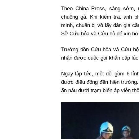
Xi nhan Trái Phải
Theo China Press, sáng sớm, m
Bạn đọc viết
chuồng gà. Khi kiểm tra, anh p
mình, chuẩn bị vồ lấy đàn gia c
Sở Cứu hỏa và Cứu hộ để xin hỗ 
Trưởng đồn Cứu hỏa và Cứu hộ Ba
nhận được cuộc gọi khẩn cấp lúc
Ngay lập tức, một đội gồm 6 lí
được điều động đến hiện trường. 
ẩn náu dưới trạm biến áp viễn th