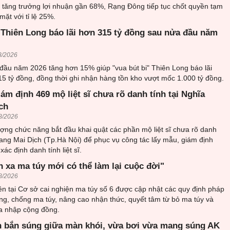
6 tăng trưởng lợi nhuận gần 68%, Rạng Đông tiếp tục chốt quyền tạm
mặt với tỉ lệ 25%.
 Thiên Long báo lãi hơn 315 tỷ đồng sau nửa đầu năm
8/2026
đầu năm 2026 tăng hơn 15% giúp "vua bút bi" Thiên Long báo lãi
5 tỷ đồng, đồng thời ghi nhận hàng tồn kho vượt mốc 1.000 tỷ đồng.
iám định 469 mộ liệt sĩ chưa rõ danh tính tại Nghĩa
ch
8/2026
ượng chức năng bắt đầu khai quật các phần mộ liệt sĩ chưa rõ danh
trang Mai Dịch (Tp.Hà Nội) để phục vụ công tác lấy mẫu, giám định
ác định danh tính liệt sĩ.
h xa ma túy mới có thể làm lại cuộc đời"
8/2026
n tại Cơ sở cai nghiện ma túy số 6 được cập nhật các quy định pháp
ng, chống ma túy, nâng cao nhận thức, quyết tâm từ bỏ ma túy và
òa nhập cộng đồng.
 bắn súng giữa màn khói, vừa bơi vừa mang súng AK