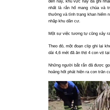
đến nay, khu vực này đã ghi nhận
nhất là rắn hổ mang chúa và tr
thường và tình trạng khan hiếm n
nhập khu dân cư.
Một sự việc tương tự cũng xảy ra
Theo đó, một đoạn clip ghi lại 
dài 4,6 mét đã ăn thịt 4 con vịt tạ
Những người bắt rắn đã được gọ
hoảng hốt phát hiện ra con trăn c