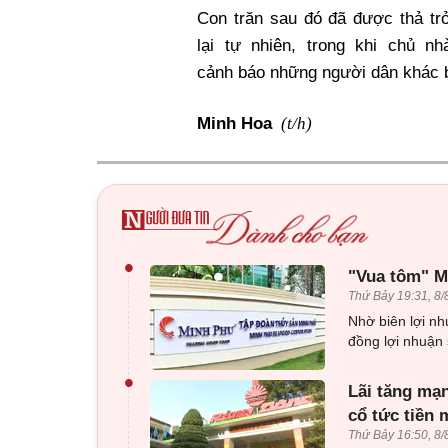
Con trăn sau đó đã được thả tr
lại tự nhiên, trong khi chủ nh
cảnh báo những người dân khác b
(t/h)
Minh Hoa
•
"Vua tôm" Mi
Thứ Bảy 19:31, 8/
Nhờ biên lợi nh
đồng lợi nhuận 
•
Lãi tăng mạn
cổ tức tiền 
Thứ Bảy 16:50, 8/