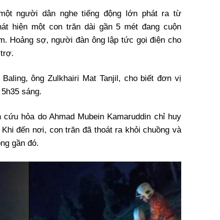
ột người dân nghe tiếng động lớn phát ra từ
hát hiện một con trăn dài gần 5 mét đang cuộn
ầm. Hoảng sợ, người đàn ông lập tức gọi điện cho
trợ.
ling, ông Zulkhairi Mat Tanjil, cho biết đơn vị
 5h35 sáng.
nh cứu hỏa do Ahmad Mubein Kamaruddin chỉ huy
Khi đến nơi, con trăn đã thoát ra khỏi chuồng và
ông gần đó.