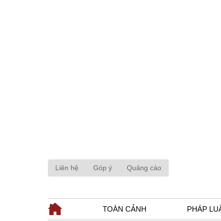
Liên hệ
Góp ý
Quảng cáo
TOÀN CẢNH
PHÁP LU