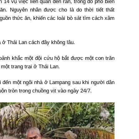
 14 vụ việc liên quan đến rắn, trong đó phổ biến
ăn. Nguyên nhân được cho là do thời tiết thất
guồn thức ăn, khiến các loài bò sát tìm cách xâm
 ở Thái Lan cách đây không lâu.
khoảnh khắc một đội cứu hộ bắt được một con trăn
i một trang trại ở Thái Lan.
i đến một ngôi nhà ở Lampang sau khi người dân
uộn tròn trong chuồng vịt vào ngày 24/7.