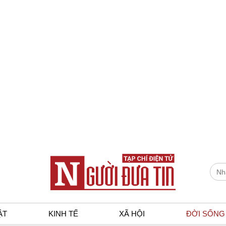
ẬT
KINH TẾ
XÃ HỘI
ĐỜI SỐNG