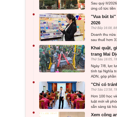
Sau quý II/202
ứng cổ tức tiền 
•
"Vua bút bi"
2026
Thứ Bảy 16:08, 8/
Doanh thu nửa 
sau thuế hơn 31
•
Khai quật, g
trang Mai Dị
Thứ Sáu 16:05, 7/
Ngày 7/8, lực l
tính tại Nghĩa 
ADN, góp phần x
•
"Chỉ có trán
Thứ Sáu 13:58, 7/
Hơn 100 học viê
luật mới về phò
sẵn sàng tái h
•
Xem công an