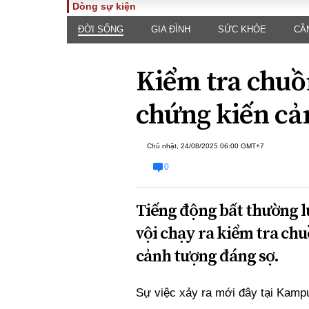
Dòng sự kiện
ĐỜI SỐNG
GIA ĐÌNH
SỨC KHỎE
CẦ
TOÀN CẢNH
PHÁP 
Tiêu điểm
Dòng ch
Kiểm tra chuồ
luật
Chính sách
Góc nhìn 
Sự kiện
chứng kiến cả
Hồ sơ đi
Đối thoại
Tiếng nó
Thế giới
Chủ nhật, 24/08/2025 06:00 GMT+7
An ninh 
0
Tiếng động bất thường l
vội chạy ra kiểm tra chu
cảnh tượng đáng sợ.
ĐA CHIỀU
INFOC
Sự việc xảy ra mới đây tại Kamp
Quan điểm