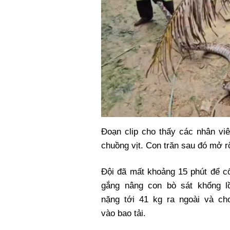
Đoạn clip cho thấy các nhân viê
chuồng vịt. Con trăn sau đó mở r
Đội đã mất khoảng 15 phút để c
gắng nâng con bò sát khổng l
nặng tới 41 kg ra ngoài và ch
vào bao tải.