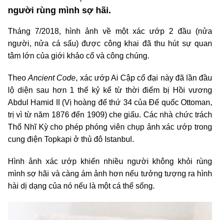
người rùng mình sợ hãi.
Tháng 7/2018, hình ảnh về một xác ướp 2 đầu (nửa
người, nửa cá sấu) được công khai đã thu hút sự quan
tâm lớn của giới khảo cổ và công chúng.
Theo
Ancient Code
, xác ướp Ai Cập cổ đại này đã lần đầu
lộ diện sau hơn 1 thế kỷ kể từ thời điểm bị Hồi vương
Abdul Hamid II (Vị hoàng đế thứ 34 của Đế quốc Ottoman,
trị vì từ năm 1876 đến 1909) che giấu. Các nhà chức trách
Thổ Nhĩ Kỳ cho phép phóng viên chụp ảnh xác ướp trong
cung điện Topkapi ở thủ đô Istanbul.
Hình ảnh xác ướp khiến nhiều người không khỏi rùng
mình sợ hãi và càng ám ảnh hơn nếu tưởng tượng ra hình
hài dị dạng của nó nếu là một cá thể sống.