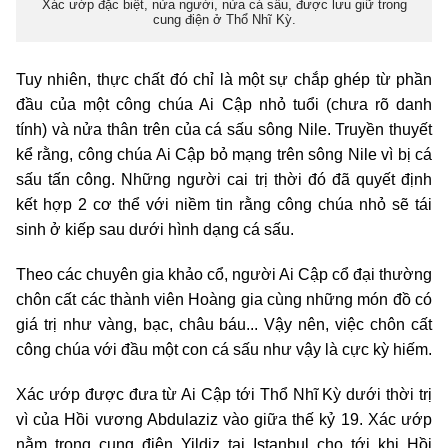
Xác ướp đặc biệt, nửa người, nửa cá sấu, được lưu giữ trong
cung điện ở Thổ Nhĩ Kỳ.
Tuy nhiên, thực chất đó chỉ là một sự chắp ghép từ phần
đầu của một công chúa Ai Cập nhỏ tuổi (chưa rõ danh
tính) và nửa thân trên của cá sấu sông Nile. Truyền thuyết
kể rằng, công chúa Ai Cập bỏ mạng trên sông Nile vì bị cá
sấu tấn công. Những người cai trị thời đó đã quyết định
kết hợp 2 cơ thể với niềm tin rằng công chúa nhỏ sẽ tái
sinh ở kiếp sau dưới hình dạng cá sấu.
Theo các chuyên gia khảo cổ, người Ai Cập cổ đại thường
chôn cất các thành viên Hoàng gia cùng những món đồ có
giá trị như vàng, bạc, châu báu... Vậy nên, việc chôn cất
công chúa với đầu một con cá sấu như vậy là cực kỳ hiếm.
Xác ướp được đưa từ Ai Cập tới Thổ Nhĩ Kỳ dưới thời trị
vì của Hồi vương Abdulaziz vào giữa thế kỷ 19. Xác ướp
nằm trong cung điện Yildiz tại Istanbul cho tới khi Hồi