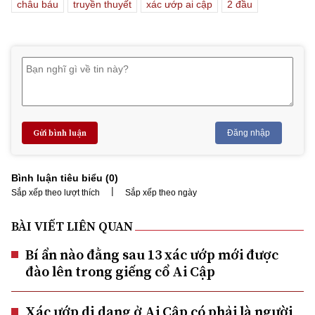
châu báu
truyền thuyết
xác ướp ai cập
2 đầu
Gửi bình luận
Đăng nhập
Bình luận tiêu biểu (
0
)
|
Sắp xếp theo lượt thích
Sắp xếp theo ngày
BÀI VIẾT LIÊN QUAN
Bí ẩn nào đằng sau 13 xác ướp mới được
đào lên trong giếng cổ Ai Cập
Xác ướp dị dạng ở Ai Cập có phải là người