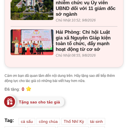
nhiễm chức vụ Ủy viên
UBND đối với 11 giám đốc
sở ngành
Chủ Nhật 10:52, 9/8/2026
Hải Phòng: Chi hội Luật
gia xã Nguyên Giáp kiện
toàn tổ chức, đẩy mạnh
hoạt động từ cơ sở
Chủ Nhật 08:55, 9/8/2026
Cảm ơn bạn đã quan tâm đến nội dung trên. Hãy tặng sao để tiếp thêm
động lực cho tác giả có những bài viết hay hơn nữa.
0
Đã tặng:
Tặng sao cho tác giả
Tag:
cá sấu
công chúa
Thổ Nhĩ Kỳ
tái sinh