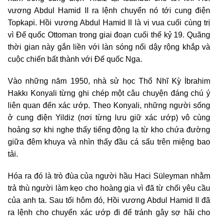
vương Abdul Hamid II ra lệnh chuyển nó tới cung điện
Topkapi. Hồi vương Abdul Hamid II là vị vua cuối cùng trị
vì Đế quốc Ottoman trong giai đoạn cuối thế kỷ 19. Quãng
thời gian này gắn liền với làn sóng nổi dậy rộng khắp và
cuộc chiến bất thành với Đế quốc Nga.
Vào những năm 1950, nhà sử học Thổ Nhĩ Kỳ İbrahim
Hakkı Konyali từng ghi chép một câu chuyện đáng chú ý
liên quan đến xác ướp. Theo Konyali, những người sống
ở cung điện Yildiz (nơi từng lưu giữ xác ướp) vô cùng
hoảng sợ khi nghe thấy tiếng động lạ từ kho chứa đường
giữa đêm khuya và nhìn thấy đầu cá sấu trên miệng bao
tải.
Hóa ra đó là trò đùa của người hầu Haci Süleyman nhằm
trả thù người làm kẹo cho hoàng gia vì đã từ chối yêu cầu
của anh ta. Sau tối hôm đó, Hồi vương Abdul Hamid II đã
ra lệnh cho chuyển xác ướp đi để tránh gây sợ hãi cho