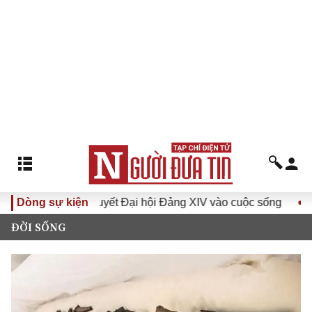
Đưa Nghị quyết Đại hội Đảng XIV vào cuộc sống
Dòng sự kiện
Hướng tớ
ĐỜI SỐNG