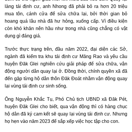
làng tái định cư, anh Nhong đã phải bỏ ra hơn 20 triệu
mua tôn, cánh cửa để sửa chữa lại, bởi thời gian bỏ
hoang quá lâu nhà đã hư hỏng, xuống cấp. Vì điều kiện
còn khó khăn nên hầu như trong nhà cũng chẳng có vật
dụng gì đáng giá.
Trước thực trạng trên, đầu năm 2022, đại diện các Sở,
ngành đã kiểm tra khu tái định cư Măng Rao và yêu cầu
huyện Đăk Glei nghiên cứu giải pháp để sửa chữa, vận
động người dân quay lại ở. Đồng thời, chính quyền xã đã
đến gặp từng hộ dân thôn Đăk Đoát nhằm vận động quay
lại vùng tái định cư sinh sống.
Ông Nguyễn Khắc Tụ, Phó Chủ tịch UBND xã Đăk Pét,
huyện Đăk Glei cho biết, qua vận động thì có hàng chục
hộ dân đã ký cam kết sẽ quay lại vùng tái định cư. Nhưng
họ hẹn vào năm 2023 để sắp xếp việc học tập cho con.