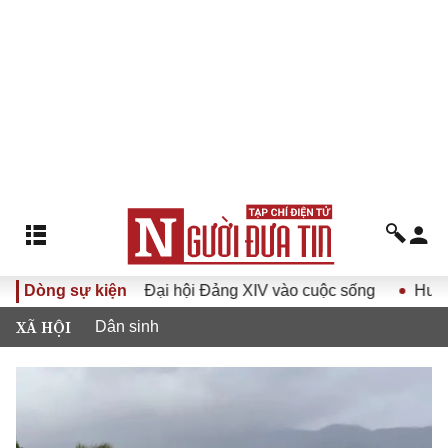
ghị quyết Đại hội Đảng XIV vào cuộc sống
Dòng sự kiện
Hướng tới Đại
XÃ HỘI
Dân sinh