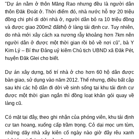
"Dự án nằm ở thôn Măng Rao nhưng đều là người dân
thôn Đăk Đoát ở. Thời điểm đó, nhà nước hỗ trợ 20 triệu
đồng chi phí di dời nhà ở, người dân bỏ ra 10 triệu đồng
và được giao 200m2 đất/hộ ở làng tái định cư. Tuy nhiên,
do nhà mới xây cách xa nương rẫy khoảng hơn 7km nên
người dân ở được một thời gian rồi bỏ về nơi cũ", bà Y
Kim Lý – Bí thư Đảng uỷ kiêm Chủ tịch UBND xã Đăk Pét,
huyện Đăk Glei cho biết.
Dự án xây dựng, bố trí nhà ở cho hơn
60
hộ dân được
bàn giao, sử dụng vào năm 2012. Thế nhưng, điều bất cập
sau khi các hộ dân đi dời về sinh sống tại khu tái định cư
được một thời gian ngắn thì đồng loạt khăn gói quay về
làng cũ.
Có mặt tại đây, theo ghi nhận của phóng viên, khu tái định
cư tan hoang, xuống cấp trầm trọng. Cỏ dại mọc um tùm,
những dãy nhà xây kiên cố ngày nào giờ đây rêu xanh