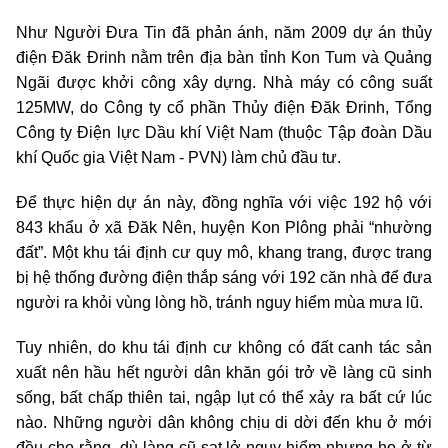
Như Người Đưa Tin đã phản ánh, năm 2009 dự án thủy
điện Đăk Đrinh nằm trên địa bàn tỉnh Kon Tum và Quảng
Ngãi được khởi công xây dựng. Nhà máy có công suất
125MW, do Công ty cổ phần Thủy điện Đăk Đrinh, Tổng
Công ty Điện lực Dầu khí Việt Nam (thuộc Tập đoàn Dầu
khí Quốc gia Việt Nam - PVN) làm chủ đầu tư.
Để thực hiện dự án này, đồng nghĩa với việc 192 hộ với
843 khẩu ở xã Đăk Nên, huyện Kon Plông phải “nhường
đất”. Một khu tái định cư quy mô, khang trang, được trang
bị hệ thống đường điện thắp sáng với 192 căn nhà để đưa
người ra khỏi vùng lòng hồ, tránh nguy hiểm mùa mưa lũ.
Tuy nhiên, do khu tái định cư không có đất canh tác sản
xuất nên hầu hết người dân khăn gói trở về làng cũ sinh
sống, bất chấp thiên tai, ngập lụt có thể xảy ra bất cứ lúc
nào. Những người dân không chịu di dời đến khu ở mới
đều cho rằng, dù làng cũ sạt lở nguy hiểm nhưng họ ở từ