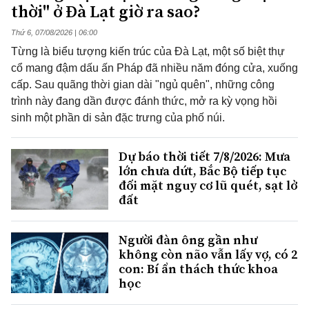
thời" ở Đà Lạt giờ ra sao?
Thứ 6, 07/08/2026 | 06:00
Từng là biểu tượng kiến trúc của Đà Lạt, một số biệt thự
cổ mang đậm dấu ấn Pháp đã nhiều năm đóng cửa, xuống
cấp. Sau quãng thời gian dài "ngủ quên", những công
trình này đang dần được đánh thức, mở ra kỳ vọng hồi
sinh một phần di sản đặc trưng của phố núi.
Dự báo thời tiết 7/8/2026: Mưa
lớn chưa dứt, Bắc Bộ tiếp tục
đối mặt nguy cơ lũ quét, sạt lở
đất
Người đàn ông gần như
không còn não vẫn lấy vợ, có 2
con: Bí ẩn thách thức khoa
học