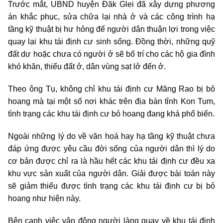
Trước mắt, UBND huyện Đăk Glei đã xây dựng phương
án khắc phục, sửa chữa lại nhà ở và các công trình hạ
tầng kỹ thuật bị hư hỏng để người dân thuận lợi trong việc
quay lại khu tái định cư sinh sống. Đồng thời, những quỹ
đất dư hoặc chưa có người ở sẽ bố trí cho các hộ gia đình
khó khăn, thiếu đất ở, dân vùng sạt lở đến ở.
Theo ông Tụ, không chỉ khu tái định cư Măng Rao bị bỏ
hoang mà tại một số nơi khác trên địa bàn tỉnh Kon Tum,
tình trạng các khu tái định cư bỏ hoang đang khá phổ biến.
Ngoài những lý do về văn hoá hay hạ tầng kỹ thuật chưa
đáp ứng được yêu cầu đời sống của người dân thì lý do
cơ bản được chỉ ra là hầu hết các khu tái định cư đều xa
khu vực sản xuất của người dân. Giải được bài toán này
sẽ giảm thiểu được tình trạng các khu tái định cư bị bỏ
hoang như hiện này.
Bên cạnh việc vận động người làng quay về khu tái định