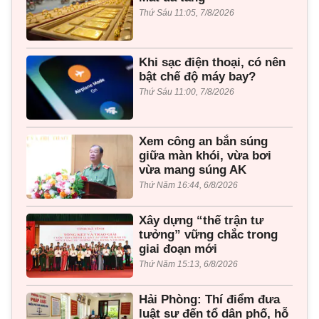
Thứ Sáu 11:05, 7/8/2026
Khi sạc điện thoại, có nên
bật chế độ máy bay?
Thứ Sáu 11:00, 7/8/2026
Xem công an bắn súng
giữa màn khói, vừa bơi
vừa mang súng AK
Thứ Năm 16:44, 6/8/2026
Xây dựng “thế trận tư
tưởng” vững chắc trong
giai đoạn mới
Thứ Năm 15:13, 6/8/2026
Hải Phòng: Thí điểm đưa
luật sư đến tổ dân phố, hỗ