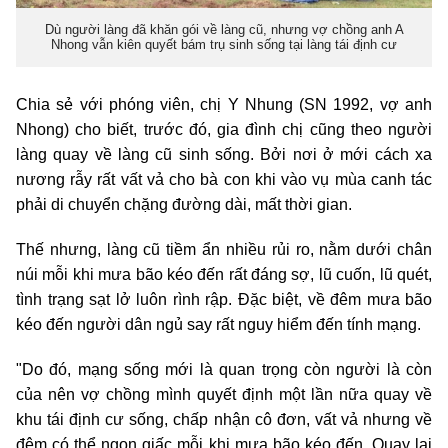
Dù người làng đã khăn gói về làng cũ, nhưng vợ chồng anh A
Nhong vẫn kiên quyết bám trụ sinh sống tại làng tái định cư
Chia sẻ với phóng viên, chị Y Nhung (SN 1992, vợ anh
Nhong) cho biết, trước đó, gia đình chị cũng theo người
làng quay về làng cũ sinh sống. Bởi nơi ở mới cách xa
nương rẫy rất vất vả cho bà con khi vào vụ mùa canh tác
phải di chuyển chặng đường dài, mất thời gian.
Thế nhưng, làng cũ tiềm ẩn nhiều rủi ro, nằm dưới chân
núi mỗi khi mưa bão kéo đến rất đáng sợ, lũ cuốn, lũ quét,
tình trạng sạt lở luôn rình rập. Đặc biệt, về đêm mưa bão
kéo đến người dân ngủ say rất nguy hiểm đến tính mạng.
"Do đó, mạng sống mới là quan trọng còn người là còn
của nên vợ chồng mình quyết định một lần nữa quay về
khu tái định cư sống, chấp nhận cô đơn, vất vả nhưng về
đêm có thể ngon giấc mỗi khi mưa bão kéo đến. Quay lại