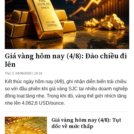
Giá vàng hôm nay (4/8): Đảo chiều đi
lên
Thứ 3, 04/08/2026 | 19:16
Kết thúc ngày hôm nay (4/8), ghi nhận diễn biến trái chiều
so với đầu phiên khi giá vàng SJC tại nhiều doanh nghiệp
đồng loạt tăng nhẹ. Trong khi đó, vàng thế giới nhích tăng
nhẹ lên 4.062,6 USD/ounce.
Giá vàng hôm nay (4/8): Tụt
dốc về mức thấp