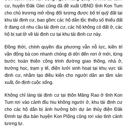
cư, huyện Đăk Glei cũng đã đề xuất UBND tỉnh Kon Tum
cho chủ trương mở rộng đối tượng được bố trí quỹ đất tại
khu tái định cư, bao gồm: các hộ dân tộc thiểu số thiếu đất
ở đang có nhu cầu tái định cư, các hộ không có đất ở, các
hộ bị sạt lở về tái định cư tại khu tái định cư này.
Đồng thời, chính quyền địa phương vẫn nỗ lực, kiên trì
vận động bà con nhanh chóng di dời đến nơi ở mới, từng
bước hoàn thiện công trình đường giao thông, nhà ở,
trường học, trạm y tế, điện lưới sinh hoạt tại khu vực tái
định cư, nhằm tạo điều kiện cho người dân an tâm sản
xuất, ổn định cuộc sống.
Không chỉ làng tái định cư tại thôn Măng Rao ở tỉnh Kon
Tum rơi vào cảnh đìu hiu không người ở, khu tái định cư
cho các hộ dân bị ảnh hưởng bởi dự án thủy điện Đăk
Đrinh tại địa bàn huyện Kon Plông cũng rơi vào tình cảnh
tương tự.