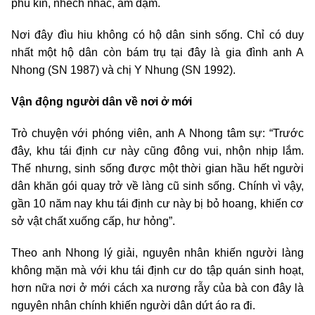
phủ kín, nhếch nhác, ảm đạm.
Nơi đây đìu hiu không có hộ dân sinh sống. Chỉ có duy
nhất một hộ dân còn bám trụ tại đây là gia đình anh A
Nhong (SN 1987) và chị Y Nhung (SN 1992).
Vận động người dân về nơi ở mới
Trò chuyện với phóng viên, anh A Nhong tâm sự: “Trước
đây, khu tái định cư này cũng đông vui, nhộn nhịp lắm.
Thế nhưng, sinh sống được một thời gian hầu hết người
dân khăn gói quay trở về làng cũ sinh sống. Chính vì vậy,
gần 10 năm nay khu tái định cư này bị bỏ hoang, khiến cơ
sở vật chất xuống cấp, hư hỏng”.
Theo anh Nhong lý giải, nguyên nhân khiến người làng
không mặn mà với khu tái định cư do tập quán sinh hoạt,
hơn nữa nơi ở mới cách xa nương rẫy của bà con đây là
nguyên nhân chính khiến người dân dứt áo ra đi.