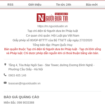
RSS
Giới thiệu
Tin tức 24h
Báo mới
https://m.nguoiduatin.vn
Tạp chí điện tử Người đưa tin Pháp luật
Cơ quan chủ quản: Hội Luật gia Việt Nam
Giấy phép số 80/GP-BTTTT của Bộ TT&TT cấp ngày 27/2/2020
Tổng biên tập: Phạm Quốc Huy
Bản quyền thuộc Tạp chí điện tử Người đưa tin Pháp luật - Tạp chí Đời sống
và Pháp luật. Chỉ được phép dẫn nguồn khi có thoả thuận bằng văn bản.
Tầng 4, Tòa tháp Ngôi Sao - Star Tower, đường Dương Đình Nghệ -
Phường Cầu Giấy - Hà Nội
0903 405 146
toasoan@nguoiduatin.vn
BÁO GIÁ QUẢNG CÁO
Miền Bắc: 098 9033388