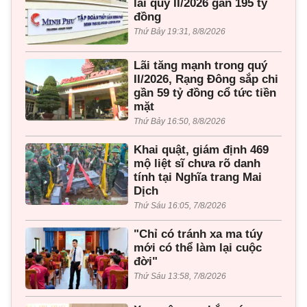
lãi quý II/2026 gần 195 tỷ
đồng
Thứ Bảy 19:31, 8/8/2026
Lãi tăng mạnh trong quý
II/2026, Rạng Đông sắp chi
gần 59 tỷ đồng cổ tức tiền
mặt
Thứ Bảy 16:50, 8/8/2026
Khai quật, giám định 469
mộ liệt sĩ chưa rõ danh
tính tại Nghĩa trang Mai
Dịch
Thứ Sáu 16:05, 7/8/2026
"Chỉ có tránh xa ma túy
mới có thể làm lại cuộc
đời"
Thứ Sáu 13:58, 7/8/2026