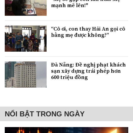
mạnh mẽ lên!"
“Cô ơi, con thay Hải An gọi cô
bằng mẹ được không?”
Đà Nẵng: Đề nghị phạt khách
sạn xây dựng trái phép hơn
600 triệu đồng
NỔI BẬT TRONG NGÀY