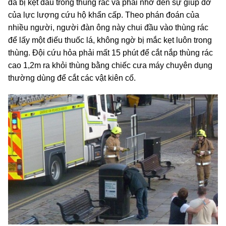
đã bị kẹt đầu trong thùng rác và phải nhờ đến sự giúp đỡ
của lực lượng cứu hộ khẩn cấp. Theo phán đoán của
nhiều người, người đàn ông này chui đầu vào thùng rác
để lấy một điếu thuốc lá, không ngờ bị mắc kẹt luôn trong
thùng. Đội cứu hỏa phải mất 15 phút để cắt nắp thùng rác
cao 1,2m ra khỏi thùng bằng chiếc cưa máy chuyên dụng
thường dùng để cắt các vật kiên cố.