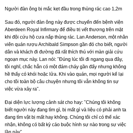
Người đàn ông bị mắc kẹt đầu trong thùng rác cao 1,2m
Sau đó, người đàn ông này được chuyển đến bệnh viện
Aberdeen Royal Infirmary để điều trị vết thương trên mặt
khi đội cứu hộ cưa nắp thùng rác. Lan Anderson, một nhân
viên quán rượu Archibald Simpson gần đó cho biết, người
dân và khách đi đường đã rất thích thú với màn giải cứu
ngoạn mục này. Lan nói: "Đúng lúc tôi đi ngang qua đây,
tôi nghĩ, chắc hẳn có một đám cháy gần đấy nhưng không
hề thấy có khói hoặc lửa. Khi vào quán, mọi người kể lại
cho tôi toàn bộ câu chuyện nhưng tôi vẫn không tin sự
việc vừa xảy ra".
Đại diện lực lượng cảnh sát cho hay: "Chúng tôi không
biết người này đang tìm gì, bị mất gì và liệu có phải anh ta
đang tìm vật bị mất hay không. Chúng tôi chỉ có thể xác
nhận, không có bất kỳ cáo buộc hình sự nào trong sự việc
lần này".