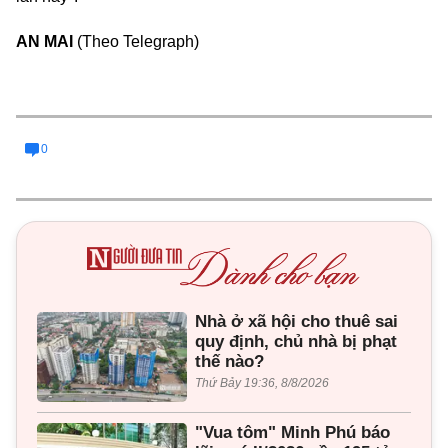
AN MAI
(Theo Telegraph)
0
Nhà ở xã hội cho thuê sai
quy định, chủ nhà bị phạt
thế nào?
Thứ Bảy 19:36, 8/8/2026
"Vua tôm" Minh Phú báo