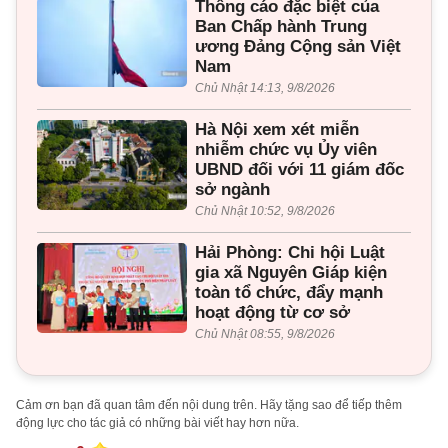
Thông cáo đặc biệt của
Ban Chấp hành Trung
ương Đảng Cộng sản Việt
Nam
Chủ Nhật 14:13, 9/8/2026
Hà Nội xem xét miễn
nhiễm chức vụ Ủy viên
UBND đối với 11 giám đốc
sở ngành
Chủ Nhật 10:52, 9/8/2026
Hải Phòng: Chi hội Luật
gia xã Nguyên Giáp kiện
toàn tổ chức, đẩy mạnh
hoạt động từ cơ sở
Chủ Nhật 08:55, 9/8/2026
Cảm ơn bạn đã quan tâm đến nội dung trên. Hãy tặng sao để tiếp thêm
động lực cho tác giả có những bài viết hay hơn nữa.