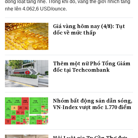
đồng loạt tăng nhẹ. Trong khi đó, vàng thế giới nhích tăng
nhẹ lên 4.062,6 USD/ounce.
Giá vàng hôm nay (4/8): Tụt
dốc về mức thấp
Thêm một nữ Phó Tổng Giám
đốc tại Techcombank
Nhóm bất động sản dẫn sóng,
VN-Index vượt mốc 1.770 điểm
Hội Luật gia Tp.Cần Thơ đưa