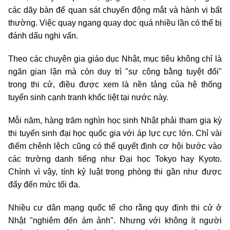
các dãy bàn để quan sát chuyển động mắt và hành vi bất
thường. Việc quay ngang quay dọc quá nhiều lần có thể bị
đánh dấu nghi vấn.
Theo các chuyên gia giáo dục Nhật, mục tiêu không chỉ là
ngăn gian lận mà còn duy trì "sự công bằng tuyệt đối"
trong thi cử, điều được xem là nền tảng của hệ thống
tuyển sinh cạnh tranh khốc liệt tại nước này.
Mỗi năm, hàng trăm nghìn học sinh Nhật phải tham gia kỳ
thi tuyển sinh đại học quốc gia với áp lực cực lớn. Chỉ vài
điểm chênh lệch cũng có thể quyết định cơ hội bước vào
các trường danh tiếng như Đại học Tokyo hay Kyoto.
Chính vì vậy, tính kỷ luật trong phòng thi gần như được
đẩy đến mức tối đa.
Nhiều cư dân mạng quốc tế cho rằng quy định thi cử ở
Nhật "nghiêm đến ám ảnh". Nhưng với không ít người