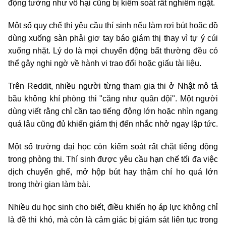
động tưởng như vô hại cũng bị kiểm soát rất nghiêm ngặt.
Một số quy chế thi yêu cầu thí sinh nếu làm rơi bút hoặc đồ
dùng xuống sàn phải giơ tay báo giám thị thay vì tự ý cúi
xuống nhặt. Lý do là mọi chuyển động bất thường đều có
thể gây nghi ngờ về hành vi trao đổi hoặc giấu tài liệu.
Trên Reddit, nhiều người từng tham gia thi ở Nhật mô tả
bầu không khí phòng thi "căng như quân đội". Một người
dùng viết rằng chỉ cần tạo tiếng động lớn hoặc nhìn ngang
quá lâu cũng đủ khiến giám thị đến nhắc nhở ngay lập tức.
Một số trường đại học còn kiểm soát rất chặt tiếng động
trong phòng thi. Thí sinh được yêu cầu hạn chế tối đa việc
dịch chuyển ghế, mở hộp bút hay thậm chí ho quá lớn
trong thời gian làm bài.
Nhiều du học sinh cho biết, điều khiến họ áp lực không chỉ
là đề thi khó, mà còn là cảm giác bị giám sát liên tục trong