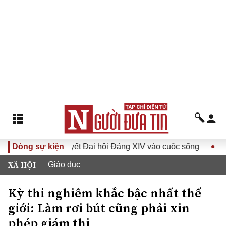
Đưa Nghị quyết Đại hội Đảng XIV vào cuộc sống
Dòng sự kiện
Hướng tớ
XÃ HỘI
Giáo dục
Kỳ thi nghiêm khắc bậc nhất thế
giới: Làm rơi bút cũng phải xin
phép giám thị