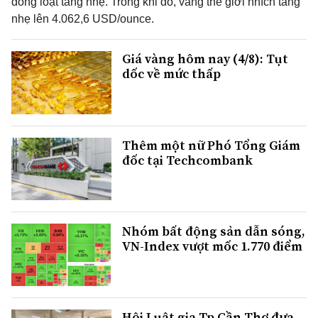
đồng loạt tăng nhẹ. Trong khi đó, vàng thế giới nhích tăng
nhẹ lên 4.062,6 USD/ounce.
Giá vàng hôm nay (4/8): Tụt
dốc về mức thấp
Thêm một nữ Phó Tổng Giám
đốc tại Techcombank
Nhóm bất động sản dẫn sóng,
VN-Index vượt mốc 1.770 điểm
Hội Luật gia Tp.Cần Thơ đưa