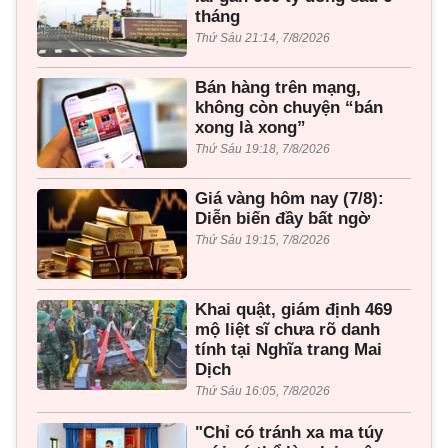
tháng
Thứ Sáu 21:14, 7/8/2026
Bán hàng trên mạng,
không còn chuyện “bán
xong là xong”
Thứ Sáu 19:18, 7/8/2026
Giá vàng hôm nay (7/8):
Diễn biến đầy bất ngờ
Thứ Sáu 19:15, 7/8/2026
Khai quật, giám định 469
mộ liệt sĩ chưa rõ danh
tính tại Nghĩa trang Mai
Dịch
Thứ Sáu 16:05, 7/8/2026
"Chỉ có tránh xa ma túy