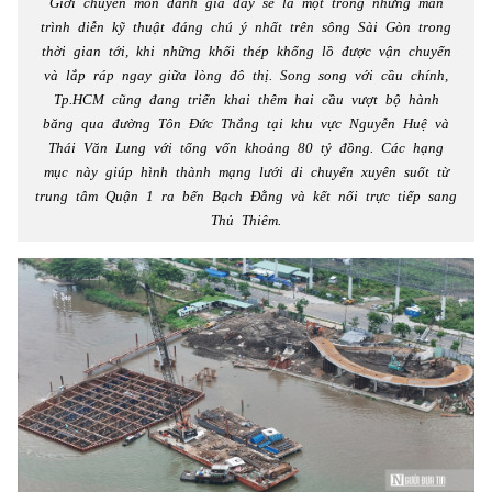
Giới chuyên môn đánh giá đây sẽ là một trong những màn
trình diễn kỹ thuật đáng chú ý nhất trên sông Sài Gòn trong
thời gian tới, khi những khối thép khổng lồ được vận chuyển
và lắp ráp ngay giữa lòng đô thị. Song song với cầu chính,
Tp.HCM cũng đang triển khai thêm hai cầu vượt bộ hành
băng qua đường Tôn Đức Thắng tại khu vực Nguyễn Huệ và
Thái Văn Lung với tổng vốn khoảng 80 tỷ đồng. Các hạng
mục này giúp hình thành mạng lưới di chuyển xuyên suốt từ
trung tâm Quận 1 ra bến Bạch Đằng và kết nối trực tiếp sang
Thủ Thiêm.