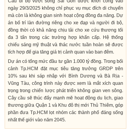
Cầu đi bộ vượt sông Sài Gòn được khởi công vào
ngày 29/3/2025 không chỉ phục vụ mục đích di chuyển
mà còn là không gian sinh hoạt cộng đồng đa năng. Dự
án bố trí làn đường riêng cho xe đạp và người đi bộ,
đồng thời có khả năng chịu tải cho xe cứu thương tối
đa 3 tấn trong các trường hợp khẩn cấp. Hệ thống
chiếu sáng mỹ thuật và thác nước tuần hoàn sẽ được
tích hợp để gia tăng giá trị cảnh quan vào ban đêm.
Dự án có tổng mức đầu tư gần 1.000 tỷ đồng. Trong bối
cảnh Tp.HCM đặt mục tiêu tăng trưởng GRDP trên
10% sau khi sáp nhập với Bình Dương và Bà Rịa -
Vũng Tàu, công trình này được xem là mắt xích quan
trọng trong chiến lược phát triển không gian ven sông.
C
ây cầu sẽ thúc đẩy mạnh mẽ hoạt động du lịch, giao
thương giữa Quận 1 và Khu đô thị mới Thủ Thiêm, góp
phần đưa Tp.HCM lọt nhóm các thành phố đáng sống
nhất thế giới vào năm 2045.