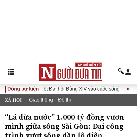
 quyết Đại hội Đảng XIV vào cuộc sống
Dòng sự kiện
Hướng tới Đại hội
XÃ HỘI
Giao thông – Đô thị
“Lá dừa nước” 1.000 tỷ đồng vươn
mình giữa sông Sài Gòn: Đại công
trình vượt sông dần lộ diện