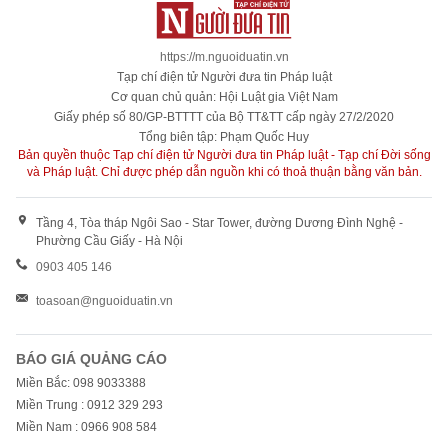
https://m.nguoiduatin.vn
Tạp chí điện tử Người đưa tin Pháp luật
Cơ quan chủ quản: Hội Luật gia Việt Nam
Giấy phép số 80/GP-BTTTT của Bộ TT&TT cấp ngày 27/2/2020
Tổng biên tập: Phạm Quốc Huy
Bản quyền thuộc Tạp chí điện tử Người đưa tin Pháp luật - Tạp chí Đời sống
và Pháp luật. Chỉ được phép dẫn nguồn khi có thoả thuận bằng văn bản.
Tầng 4, Tòa tháp Ngôi Sao - Star Tower, đường Dương Đình Nghệ -
Phường Cầu Giấy - Hà Nội
0903 405 146
toasoan@nguoiduatin.vn
BÁO GIÁ QUẢNG CÁO
Miền Bắc: 098 9033388
Miền Trung : 0912 329 293
Miền Nam : 0966 908 584