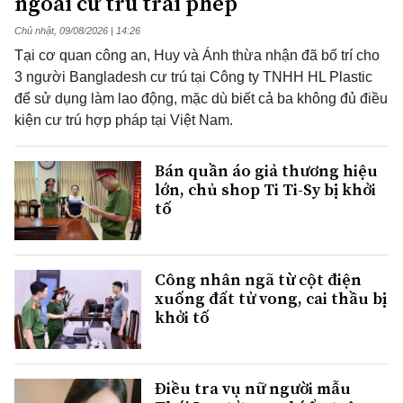
ngoài cư trú trái phép
Chủ nhật, 09/08/2026 | 14:26
Tại cơ quan công an, Huy và Ánh thừa nhận đã bố trí cho
3 người Bangladesh cư trú tại Công ty TNHH HL Plastic
để sử dụng làm lao động, mặc dù biết cả ba không đủ điều
kiện cư trú hợp pháp tại Việt Nam.
Bán quần áo giả thương hiệu
lớn, chủ shop Ti Ti-Sy bị khởi
tố
Công nhân ngã từ cột điện
xuống đất tử vong, cai thầu bị
khởi tố
Điều tra vụ nữ người mẫu