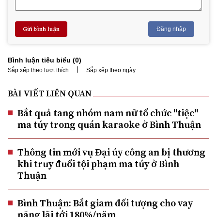
Gửi bình luận
Đăng nhập
Bình luận tiêu biểu (
0
)
|
Sắp xếp theo lượt thích
Sắp xếp theo ngày
BÀI VIẾT LIÊN QUAN
Bắt quả tang nhóm nam nữ tổ chức "tiệc"
ma túy trong quán karaoke ở Bình Thuận
Thông tin mới vụ Đại úy công an bị thương
khi truy đuổi tội phạm ma túy ở Bình
Thuận
Bình Thuận: Bắt giam đối tượng cho vay
nặng lãi tới 180%/năm