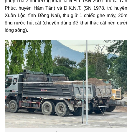
phép của 2 đối tượng khác là N.H.T. (SN 2001, trú xã Tân
Phúc, huyện Hàm Tân) và Đ.K.N.T. (SN 1978, trú huyện
Xuân Lộc, tỉnh Đồng Nai), thu giữ 1 chiếc ghe máy, 20m
ống nước hút cát (chuyên dùng để khai thác cát nền dưới
lòng sông).