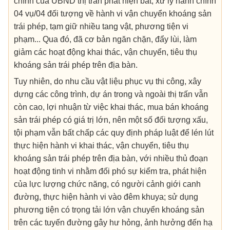
chính của UBND thị trấn phát hiện bắt, xử lý hành chính
04 vụ/04 đối tượng về hành vi vận chuyển khoáng sản
trái phép, tạm giữ nhiều tang vật, phương tiện vi
phạm... Qua đó, đã cơ bản ngăn chặn, đẩy lùi, làm
giảm các hoạt động khai thác, vận chuyển, tiêu thụ
khoáng sản trái phép trên địa bàn.
Tuy nhiên, do nhu cầu vật liệu phục vụ thi công, xây
dựng các công trình, dự án trong và ngoài thị trấn vẫn
còn cao, lợi nhuận từ việc khai thác, mua bán khoáng
sản trái phép có giá trị lớn, nên một số đối tượng xấu,
tội phạm vẫn bất chấp các quy định pháp luật để lén lút
thực hiện hành vi khai thác, vận chuyển, tiêu thụ
khoáng sản trái phép trên địa bàn, với nhiều thủ đoạn
hoạt động tinh vi nhằm đối phó sự kiểm tra, phát hiện
của lực lượng chức năng, có người cảnh giới canh
đường, thực hiện hành vi vào đêm khuya; sử dụng
phương tiện có trọng tải lớn vận chuyển khoáng sản
trên các tuyến đường gây hư hỏng, ảnh hưởng đến hạ