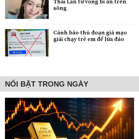
Thái Lan tử vong bí ẩn trên
sông
Cảnh báo thủ đoạn giả mạo
giải chạy trẻ em để lừa đảo
NỔI BẬT TRONG NGÀY