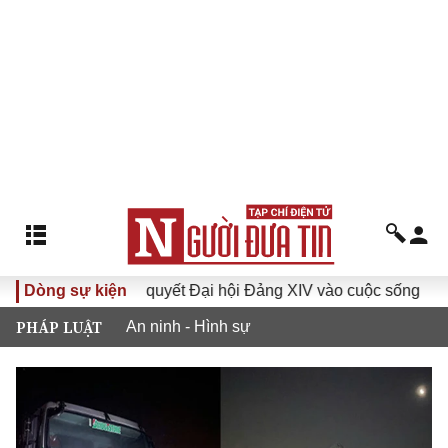
Đưa Nghị quyết Đại hội Đảng XIV vào cuộc sống
Dòng sự kiện
Hướng 
PHÁP LUẬT
An ninh - Hình sự