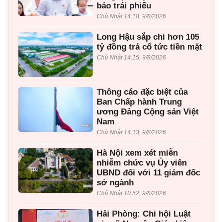
bảo trái phiếu
Chủ Nhật 14:18, 9/8/2026
Long Hậu sắp chi hơn 105
tỷ đồng trả cổ tức tiền mặt
Chủ Nhật 14:15, 9/8/2026
Thông cáo đặc biệt của
Ban Chấp hành Trung
ương Đảng Cộng sản Việt
Nam
Chủ Nhật 14:13, 9/8/2026
Hà Nội xem xét miễn
nhiễm chức vụ Ủy viên
UBND đối với 11 giám đốc
sở ngành
Chủ Nhật 10:52, 9/8/2026
Hải Phòng: Chi hội Luật