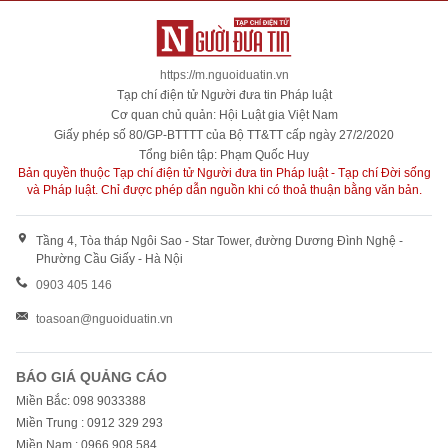
https://m.nguoiduatin.vn
Tạp chí điện tử Người đưa tin Pháp luật
Cơ quan chủ quản: Hội Luật gia Việt Nam
Giấy phép số 80/GP-BTTTT của Bộ TT&TT cấp ngày 27/2/2020
Tổng biên tập: Phạm Quốc Huy
Bản quyền thuộc Tạp chí điện tử Người đưa tin Pháp luật - Tạp chí Đời sống
và Pháp luật. Chỉ được phép dẫn nguồn khi có thoả thuận bằng văn bản.
Tầng 4, Tòa tháp Ngôi Sao - Star Tower, đường Dương Đình Nghệ -
Phường Cầu Giấy - Hà Nội
0903 405 146
toasoan@nguoiduatin.vn
BÁO GIÁ QUẢNG CÁO
Miền Bắc: 098 9033388
Miền Trung : 0912 329 293
Miền Nam : 0966 908 584