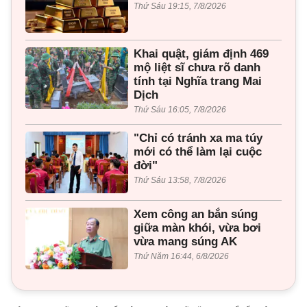
Thứ Sáu 19:15, 7/8/2026
Khai quật, giám định 469
mộ liệt sĩ chưa rõ danh
tính tại Nghĩa trang Mai
Dịch
Thứ Sáu 16:05, 7/8/2026
"Chỉ có tránh xa ma túy
mới có thể làm lại cuộc
đời"
Thứ Sáu 13:58, 7/8/2026
Xem công an bắn súng
giữa màn khói, vừa bơi
vừa mang súng AK
Thứ Năm 16:44, 6/8/2026