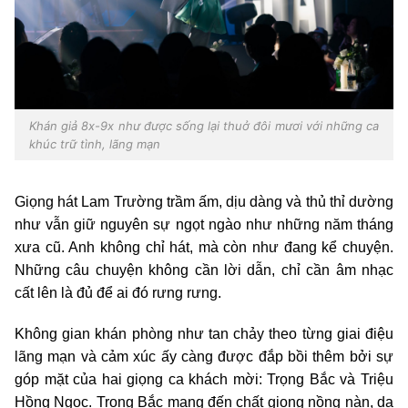
Khán giả 8x-9x như được sống lại thuở đôi mươi với những ca
khúc trữ tình, lãng mạn
Giọng hát Lam Trường trầm ấm, dịu dàng và thủ thỉ dường
như vẫn giữ nguyên sự ngọt ngào như những năm tháng
xưa cũ. Anh không chỉ hát, mà còn như đang kể chuyện.
Những câu chuyện không cần lời dẫn, chỉ cần âm nhạc
cất lên là đủ để ai đó rưng rưng.
Không gian khán phòng như tan chảy theo từng giai điệu
lãng mạn và cảm xúc ấy càng được đắp bồi thêm bởi sự
góp mặt của hai giọng ca khách mời: Trọng Bắc và Triệu
Hồng Ngọc. Trọng Bắc mang đến chất giọng nồng nàn, da