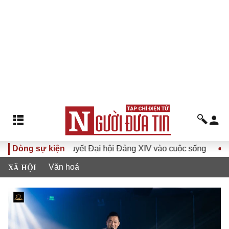
Đưa Nghị quyết Đại hội Đảng XIV vào cuộc sống
Dòng sự kiện
Hướng tới
XÃ HỘI
Văn hoá