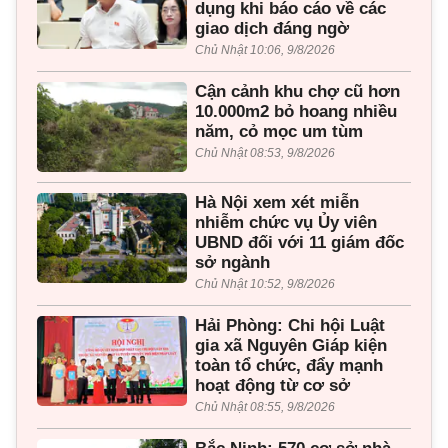
dụng khi báo cáo về các
giao dịch đáng ngờ
Chủ Nhật 10:06, 9/8/2026
Cận cảnh khu chợ cũ hơn
10.000m2 bỏ hoang nhiều
năm, cỏ mọc um tùm
Chủ Nhật 08:53, 9/8/2026
Hà Nội xem xét miễn
nhiễm chức vụ Ủy viên
UBND đối với 11 giám đốc
sở ngành
Chủ Nhật 10:52, 9/8/2026
Hải Phòng: Chi hội Luật
gia xã Nguyên Giáp kiện
toàn tổ chức, đẩy mạnh
hoạt động từ cơ sở
Chủ Nhật 08:55, 9/8/2026