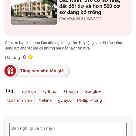
Bắc Ninh: 570 cơ sở nhà,
đất dôi dư và hơn 500 cơ
sở đang bỏ trống
Chủ Nhật 08:54, 9/8/2026
Cảm ơn bạn đã quan tâm đến nội dung trên. Hãy tặng sao để tiếp thêm
động lực cho tác giả có những bài viết hay hơn nữa.
0
Đã tặng:
Tặng sao cho tác giả
Tag:
sự kiện
kỹ thuật
Google
Google+
lập trình viên
Netlink
gDayX
Phillip Phung