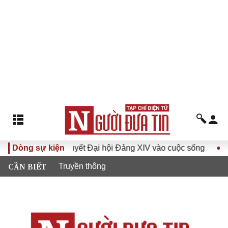
Đưa Nghị quyết Đại hội Đảng XIV vào cuộc sống
Dòng sự kiện
Hướng t
CẦN BIẾT
Truyền thông