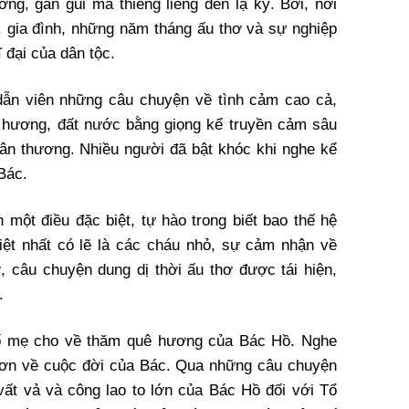
ơng, gần gũi mà thiêng liêng đến lạ kỳ. Bởi, nơi
 gia đình, những năm tháng ấu thơ và sự nghiệp
ĩ đại của dân tộc.
ẫn viên những câu chuyện về tình cảm cao cả,
 hương, đất nước bằng giọng kể truyền cảm sâu
ân thương. Nhiều người đã bật khóc khi nghe kể
 Bác.
 một điều đặc biệt, tự hào trong biết bao thế hệ
iệt nhất có lẽ là các cháu nhỏ, sự cảm nhận về
, câu chuyện dung dị thời ấu thơ được tái hiện,
.
bố mẹ cho về thăm quê hương của Bác Hồ. Nghe
hơn về cuộc đời của Bác. Qua những câu chuyện
vất vả và công lao to lớn của Bác Hồ đối với Tổ