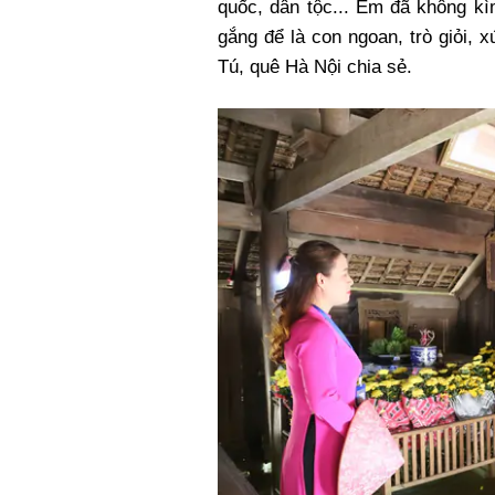
quốc, dân tộc... Em đã không 
gắng để là con ngoan, trò giỏi,
Tú, quê Hà Nội chia sẻ.