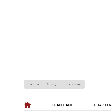
Liên hệ
Góp ý
Quảng cáo
TOÀN CẢNH
PHÁP LU