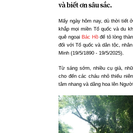
và biết ơn sâu sắc.
Xi nhan Trái Phải
Bạn đọc viết
Mấy ngày hôm nay, dù thời tiết 
khắp mọi miền Tổ quốc và du kh
quê ngoại
Bác Hồ
để tỏ lòng thàn
đối với Tổ quốc và dân tộc, nhâ
Minh (19/5/1890 - 19/5/2025).
Từ sáng sớm, nhiều cụ già, nhữ
cho đến các cháu nhỏ thiếu niên
tâm nhang và dâng hoa lên Người