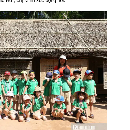
c Hồ", chị Minh xúc động nói.