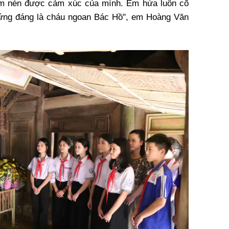
kìm nén được cảm xúc của mình. Em hứa luôn cố
 xứng đáng là cháu ngoan Bác Hồ", em Hoàng Văn