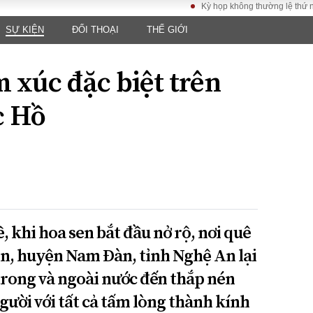
Kỳ họp không thường lệ thứ nhất, Qu
SỰ KIỆN
ĐỐI THOẠI
THẾ GIỚI
LUẬT
KINH TẾ
XÃ HỘI
ảy pháp
Bất động sản
Dân sinh
 xúc đặc biệt trên
Tài chính - Ngân
Giáo dục
luật gia
hàng
Văn hoá
c Hồ
ều tra
Kinh tế vĩ mô
Môi trườn
i công dân
Hồ sơ doanh
Giao thông
nghiệp
- Hình sự
Xu hướng thị
trường
Tiêu dùng và dư
luận
 khi hoa sen bắt đầu nở rộ, nơi quê
Công nghệ
ên, huyện Nam Đàn, tỉnh Nghệ An lại
rong và ngoài nước đến thắp nén
US
gười với tất cả tấm lòng thành kính