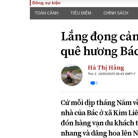
Dòng sự kiện
TOÀN CẢNH
TIÊU ĐIỂM
CHÍNH SÁCH
TOÀN CẢNH
PHÁP 
Tiêu điểm
Dòng ch
Lắng đọng cảm
luật
Chính sách
Góc nhìn 
Sự kiện
quê hương Bá
Hồ sơ đi
Đối thoại
Tiếng nó
Thế giới
Hà Thị Hằng
An ninh 
Thứ 2, 19/05/2025 08:43 GMT+7
0
Cứ mỗi dịp tháng Năm về,
nhà của Bác ở xã Kim Li
đón hàng vạn du khách t
ĐA CHIỀU
INFOC
nhang và dâng hoa lên N
Quan điểm