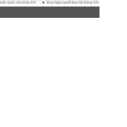
ốc hội khóa XVI
Đưa Nghị quyết Đại hội Đảng XIV vào cuộc sống
Hướn
ĐỜI SỐNG
Gia đình
Sức khỏe
Cần biết
g
Cộng đồng mạng
 – Đô thị