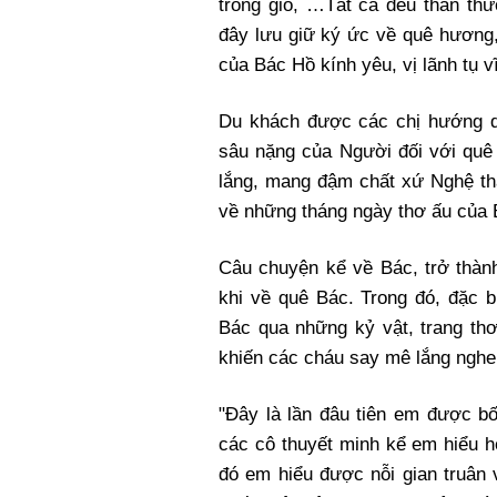
trong gió, …Tất cả đều thân thư
đây lưu giữ ký ức về quê hương,
của Bác Hồ kính yêu, vị lãnh tụ v
Du khách được các chị hướng d
sâu nặng của Người đối với quê
lắng, mang đậm chất xứ Nghệ th
về những tháng ngày thơ ấu của
Câu chuyện kể về Bác, trở thành
khi về quê Bác. Trong đó, đặc b
Bác qua những kỷ vật, trang thơ
khiến các cháu say mê lắng nghe
"Đây là lần đâu tiên em được 
các cô thuyết minh kể em hiểu 
đó em hiểu được nỗi gian truân 