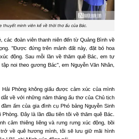
 thuyết minh viên kể về thời thơ ấu của Bác.
rẻ, các đoàn viên thanh niên đến từ Quảng Bình về
trọng. "Được đứng trên mảnh đất này, đặt bó hoa
 xúc động. Sau mỗi lần về thăm quê Bác, em tự
c tập noi theo gương Bác", em Nguyễn Văn Nhân,
ở Hải Phòng không giấu được cảm xúc của mình
n dắt về với những năm tháng ấu thơ của Chủ tịch
h đầm ấm của gia đình cụ Phó bảng Nguyễn Sinh
i Phòng. Đây là lần đầu tiên tôi về thăm quê Bác.
tình cảm thiêng liêng và rưng rưng xúc động, bồi
trở về quê hương mình, tôi sẽ lưu giữ mãi hình