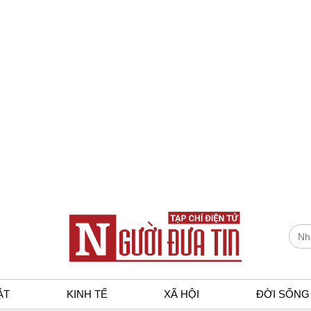
ẬT
KINH TẾ
XÃ HỘI
ĐỜI SỐNG