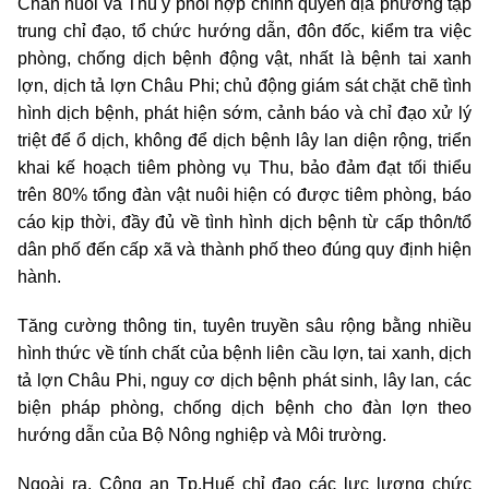
Chăn nuôi và Thú y phối hợp chính quyền địa phương tập
trung chỉ đạo, tổ chức hướng dẫn, đôn đốc, kiểm tra việc
phòng, chống dịch bệnh động vật, nhất là bệnh tai xanh
lợn, dịch tả lợn Châu Phi; chủ động giám sát chặt chẽ tình
hình dịch bệnh, phát hiện sớm, cảnh báo và chỉ đạo xử lý
triệt để ổ dịch, không để dịch bệnh lây lan diện rộng, triển
khai kế hoạch tiêm phòng vụ Thu, bảo đảm đạt tối thiểu
trên 80% tổng đàn vật nuôi hiện có được tiêm phòng, báo
cáo kịp thời, đầy đủ về tình hình dịch bệnh từ cấp thôn/tổ
dân phố đến cấp xã và thành phố theo đúng quy định hiện
hành.
Tăng cường thông tin, tuyên truyền sâu rộng bằng nhiều
hình thức về tính chất của bệnh liên cầu lợn, tai xanh, dịch
tả lợn Châu Phi, nguy cơ dịch bệnh phát sinh, lây lan, các
biện pháp phòng, chống dịch bệnh cho đàn lợn theo
hướng dẫn của Bộ Nông nghiệp và Môi trường.
Ngoài ra, Công an Tp.Huế chỉ đạo các lực lượng chức