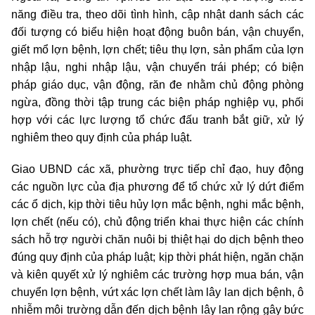
năng điều tra, theo dõi tình hình, cập nhật danh sách các
đối tượng có biểu hiện hoạt động buôn bán, vận chuyển,
giết mổ lợn bệnh, lợn chết; tiêu thụ lợn, sản phẩm của lợn
nhập lậu, nghi nhập lậu, vận chuyển trái phép; có biện
pháp giáo dục, vận động, răn đe nhằm chủ động phòng
ngừa, đồng thời tập trung các biện pháp nghiệp vụ, phối
hợp với các lực lượng tổ chức đấu tranh bắt giữ, xử lý
nghiêm theo quy định của pháp luật.
Giao UBND các xã, phường trực tiếp chỉ đạo, huy động
các nguồn lực của địa phương để tổ chức xử lý dứt điểm
các ổ dịch, kịp thời tiêu hủy lợn mắc bệnh, nghi mắc bệnh,
lợn chết (nếu có), chủ động triển khai thực hiện các chính
sách hỗ trợ người chăn nuôi bị thiệt hại do dịch bệnh theo
đúng quy định của pháp luật; kịp thời phát hiện, ngăn chặn
và kiên quyết xử lý nghiêm các trường hợp mua bán, vận
chuyển lợn bệnh, vứt xác lợn chết làm lây lan dịch bệnh, ô
nhiễm môi trường dẫn đến dịch bệnh lây lan rộng gây bức