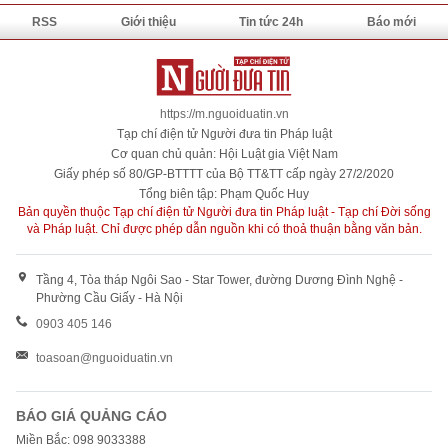
RSS
Giới thiệu
Tin tức 24h
Báo mới
https://m.nguoiduatin.vn
Tạp chí điện tử Người đưa tin Pháp luật
Cơ quan chủ quản: Hội Luật gia Việt Nam
Giấy phép số 80/GP-BTTTT của Bộ TT&TT cấp ngày 27/2/2020
Tổng biên tập: Phạm Quốc Huy
Bản quyền thuộc Tạp chí điện tử Người đưa tin Pháp luật - Tạp chí Đời sống
và Pháp luật. Chỉ được phép dẫn nguồn khi có thoả thuận bằng văn bản.
Tầng 4, Tòa tháp Ngôi Sao - Star Tower, đường Dương Đình Nghệ -
Phường Cầu Giấy - Hà Nội
0903 405 146
toasoan@nguoiduatin.vn
BÁO GIÁ QUẢNG CÁO
Miền Bắc: 098 9033388