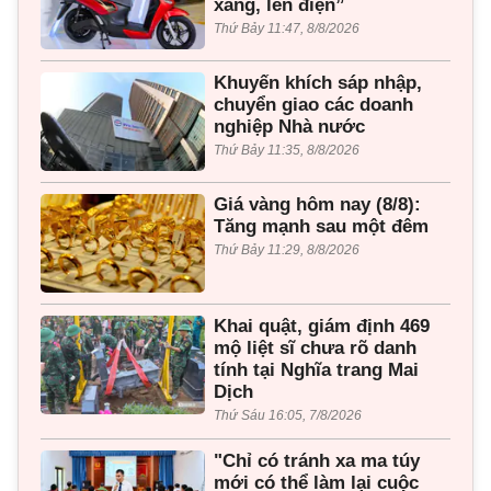
xăng, lên điện”
Thứ Bảy 11:47, 8/8/2026
Khuyến khích sáp nhập,
chuyển giao các doanh
nghiệp Nhà nước
Thứ Bảy 11:35, 8/8/2026
Giá vàng hôm nay (8/8):
Tăng mạnh sau một đêm
Thứ Bảy 11:29, 8/8/2026
Khai quật, giám định 469
mộ liệt sĩ chưa rõ danh
tính tại Nghĩa trang Mai
Dịch
Thứ Sáu 16:05, 7/8/2026
"Chỉ có tránh xa ma túy
mới có thể làm lại cuộc