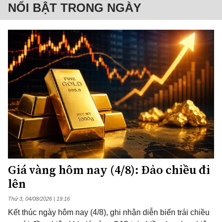
NỔI BẬT TRONG NGÀY
Giá vàng hôm nay (4/8): Đảo chiều đi
lên
Thứ 3, 04/08/2026 | 19:16
Kết thúc ngày hôm nay (4/8), ghi nhận diễn biến trái chiều