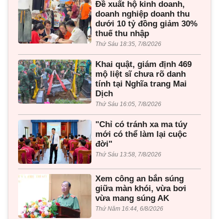
Đề xuất hộ kinh doanh,
doanh nghiệp doanh thu
dưới 10 tỷ đồng giảm 30%
thuế thu nhập
Thứ Sáu 18:35, 7/8/2026
Khai quật, giám định 469
mộ liệt sĩ chưa rõ danh
tính tại Nghĩa trang Mai
Dịch
Thứ Sáu 16:05, 7/8/2026
"Chỉ có tránh xa ma túy
mới có thể làm lại cuộc
đời"
Thứ Sáu 13:58, 7/8/2026
Xem công an bắn súng
giữa màn khói, vừa bơi
vừa mang súng AK
Thứ Năm 16:44, 6/8/2026