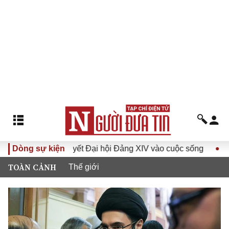
ưa Nghị quyết Đại hội Đảng XIV vào cuộc sống
Dòng sự kiện
Hướng tới
TOÀN CẢNH
Thế giới