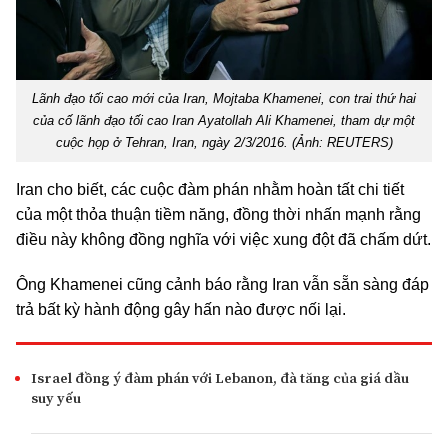
Lãnh đạo tối cao mới của Iran, Mojtaba Khamenei, con trai thứ hai
của cố lãnh đạo tối cao Iran Ayatollah Ali Khamenei, tham dự một
cuộc họp ở Tehran, Iran, ngày 2/3/2016. (Ảnh: REUTERS)
Iran cho biết, các cuộc đàm phán nhằm hoàn tất chi tiết
của một thỏa thuận tiềm năng, đồng thời nhấn mạnh rằng
điều này không đồng nghĩa với việc xung đột đã chấm dứt.
Ông Khamenei cũng cảnh báo rằng Iran vẫn sẵn sàng đáp
trả bất kỳ hành động gây hấn nào được nối lại.
Israel đồng ý đàm phán với Lebanon, đà tăng của giá dầu
suy yếu