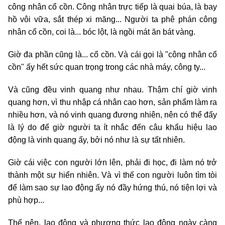
công nhân cổ cồn. Công nhân trực tiếp là quai búa, là bay
hồ vôi vữa, sắt thép xi măng... Người ta phê phán công
nhân cổ cồn, coi là... bóc lột, là ngồi mát ăn bát vàng.
Giờ đa phần cũng là... cổ cồn. Và cái gọi là "công nhân cổ
cồn" ấy hết sức quan trọng trong các nhà máy, công ty...
Và cũng đều vinh quang như nhau. Thậm chí giờ vinh
quang hơn, vì thu nhập cá nhân cao hơn, sản phẩm làm ra
nhiều hơn, và nó vinh quang đương nhiên, nên có thể đấy
là lý do để giờ người ta ít nhắc đến câu khẩu hiệu lao
động là vinh quang ấy, bởi nó như là sự tất nhiên.
Giờ cái việc con người lớn lên, phải đi học, đi làm nó trở
thành một sự hiển nhiên. Và vì thế con người luôn tìm tòi
để làm sao sự lao động ấy nó đầy hứng thú, nó tiện lợi và
phù hợp...
Thế nên, lao động và phương thức lao động ngày càng