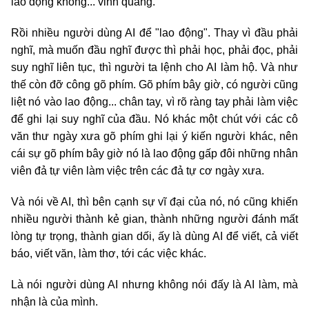
lao động không... vinh quang.
Rồi nhiều người dùng AI để "lao động". Thay vì đầu phải
nghĩ, mà muốn đầu nghĩ được thì phải học, phải đọc, phải
suy nghĩ liên tục, thì người ta lệnh cho AI làm hộ. Và như
thế còn đỡ công gõ phím. Gõ phím bây giờ, có người cũng
liệt nó vào lao động... chân tay, vì rõ ràng tay phải làm việc
để ghi lại suy nghĩ của đầu. Nó khác một chút với các cô
văn thư ngày xưa gõ phím ghi lại ý kiến người khác, nên
cái sự gõ phím bây giờ nó là lao động gấp đôi những nhân
viên đả tự viên làm việc trên các đả tự cơ ngày xưa.
Và nói về AI, thì bên cạnh sự vĩ đại của nó, nó cũng khiến
nhiều người thành kẻ gian, thành những người đánh mất
lòng tự trọng, thành gian dối, ấy là dùng AI để viết, cả viết
báo, viết văn, làm thơ, tới các việc khác.
Là nói người dùng AI nhưng không nói đấy là AI làm, mà
nhận là của mình.