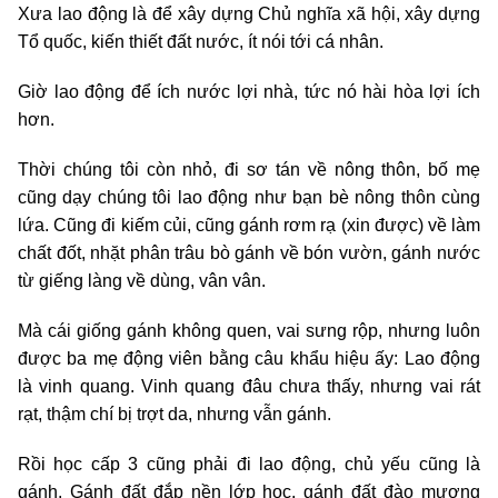
Xưa lao động là để xây dựng Chủ nghĩa xã hội, xây dựng
Tổ quốc, kiến thiết đất nước, ít nói tới cá nhân.
Giờ lao động để ích nước lợi nhà, tức nó hài hòa lợi ích
hơn.
Thời chúng tôi còn nhỏ, đi sơ tán về nông thôn, bố mẹ
cũng dạy chúng tôi lao động như bạn bè nông thôn cùng
lứa. Cũng đi kiếm củi, cũng gánh rơm rạ (xin được) về làm
chất đốt, nhặt phân trâu bò gánh về bón vườn, gánh nước
từ giếng làng về dùng, vân vân.
Mà cái giống gánh không quen, vai sưng rộp, nhưng luôn
được ba mẹ động viên bằng câu khẩu hiệu ấy: Lao động
là vinh quang. Vinh quang đâu chưa thấy, nhưng vai rát
rạt, thậm chí bị trợt da, nhưng vẫn gánh.
Rồi học cấp 3 cũng phải đi lao động, chủ yếu cũng là
gánh. Gánh đất đắp nền lớp học, gánh đất đào mương