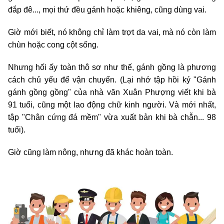
đắp đê..., mọi thứ đều gánh hoặc khiêng, cũng dùng vai.
Giờ mới biết, nó không chỉ làm trợt da vai, mà nó còn làm
chùn hoặc cong cột sống.
Nhưng hối ấy toàn thô sơ như thế, gánh gồng là phương
cách chủ yếu để vận chuyển. (Lại nhớ tập hồi ký "Gánh
gánh gồng gồng" của nhà văn Xuân Phượng viết khi bà
91 tuổi, cũng một lao động chữ kinh người. Và mới nhất,
tập "Chân cứng đá mềm" vừa xuất bản khi bà chẵn... 98
tuổi).
Giờ cũng làm nông, nhưng đã khác hoàn toàn.