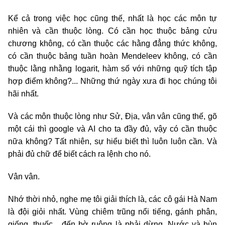
Kể cả trong việc học cũng thế, nhất là học các môn tự
nhiên và cần thuộc lòng. Có cần học thuộc bảng cửu
chương không, có cần thuộc các hằng đẳng thức không,
có cần thuộc bảng tuần hoàn Mendeleev không, có cần
thuộc lằng nhằng logarit, hàm số với những quỹ tích tập
hợp điểm không?... Những thứ ngày xưa đi học chúng tôi
hãi nhất.
Và các môn thuộc lòng như Sử, Địa, vân vân cũng thế, gõ
một cái thì google và AI cho ta đầy đủ, vậy có cần thuộc
nữa không? Tất nhiên, sự hiểu biết thì luôn luôn cần. Và
phải đủ chữ để biết cách ra lệnh cho nó.
Vân vân.
Nhớ thời nhỏ, nghe mẹ tôi giải thích là, các cô gái Hà Nam
là đội giỏi nhất. Vùng chiêm trũng nổi tiếng, gánh phân,
giống, thuốc... đến bờ ruộng là phải dừng. Nước và bùn