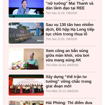
"nữ tướng" Mai Thanh và
dàn lãnh đạo tại REE
Thứ Sáu 11:29, 7/8/2026
Sau vụ 130 tấn heo nhiễm
dịch, Đồ hộp Hạ Long tiếp
tục chìm trong thua lỗ
Thứ Sáu 11:05, 7/8/2026
Xem công an bắn súng
giữa màn khói, vừa bơi
vừa mang súng AK
Thứ Năm 16:44, 6/8/2026
Xây dựng “thế trận tư
tưởng” vững chắc trong
giai đoạn mới
Thứ Năm 15:13, 6/8/2026
Hải Phòng: Thí điểm đưa