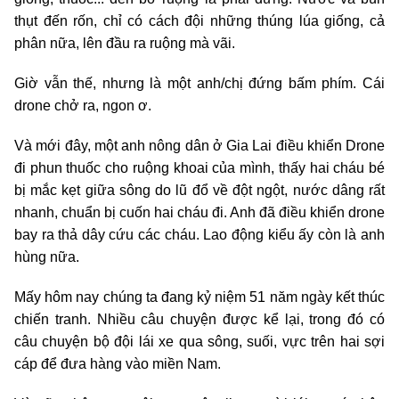
thụt đến rốn, chỉ có cách đội những thúng lúa giống, cả
phân nữa, lên đầu ra ruộng mà vãi.
Giờ vẫn thế, nhưng là một anh/chị đứng bấm phím. Cái
drone chở ra, ngon ơ.
Và mới đây, một anh nông dân ở Gia Lai điều khiển Drone
đi phun thuốc cho ruộng khoai của mình, thấy hai cháu bé
bị mắc kẹt giữa sông do lũ đổ về đột ngột, nước dâng rất
nhanh, chuẩn bị cuốn hai cháu đi. Anh đã điều khiển drone
bay ra thả dây cứu các cháu. Lao động kiểu ấy còn là anh
hùng nữa.
Mấy hôm nay chúng ta đang kỷ niệm 51 năm ngày kết thúc
chiến tranh. Nhiều câu chuyện được kể lại, trong đó có
câu chuyện bộ đội lái xe qua sông, suối, vực trên hai sợi
cáp để đưa hàng vào miền Nam.