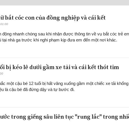
ữ bắt cóc con của đồng nghiệp và cái kết
 01:00
 động nhanh chóng sau khi nhận được thông tin về vụ bắt cóc trẻ e
ái tại nhà ga trước khi nghi phạm kịp đưa em đến một nơi khác.
uổi bị kéo lê dưới gầm xe tải và cái kết thót tim
:00
ắc một cậu bé 12 tuổi bị hất văng xuống gầm một chiếc xe tải khổng 
ệu là cậu bé đã đứng dậy và tự bước đi.
ước trong giếng sâu liên tục "rung lắc" trong nh