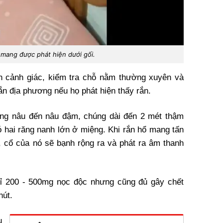
mang được phát hiện dưới gối.
 cảnh giác, kiểm tra chỗ nằm thường xuyên và
ắn địa phương nếu họ phát hiện thấy rắn.
g nâu đến nâu đậm, chúng dài đến 2 mét thậm
ó hai răng nanh lớn ở miệng. Khi rắn hổ mang tấn
, cổ của nó sẽ bạnh rộng ra và phát ra âm thanh
hỉ 200 - 500mg nọc độc nhưng cũng đủ gây chết
hút.
u