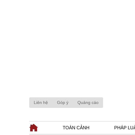
Liên hệ
Góp ý
Quảng cáo
TOÀN CẢNH
PHÁP LU