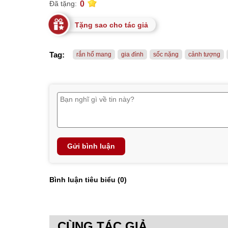
0
Đã tặng:
Tặng sao cho tác giả
Tag:
rắn hổ mang
gia đình
sốc nặng
cảnh tượng
Gửi bình luận
Bình luận tiêu biểu (
0
)
CÙNG TÁC GIẢ