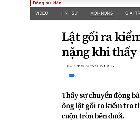
Dòng sự kiện
VIDEO
HÌNH SỰ
MỚI- NÓNG
GIẢI TR
TOÀN CẢNH
PHÁP 
Tiêu điểm
Dòng ch
Lật gối ra kiểm
luật
Chính sách
Góc nhìn 
Sự kiện
nặng khi thấy
Hồ sơ đi
Đối thoại
Tiếng nó
Thế giới
Thứ 7, 31/05/2025 11:15 GMT+7
An ninh 
0
Thấy sự chuyển động bấ
ông lật gối ra kiểm tra 
cuộn tròn bên dưới.
ĐA CHIỀU
INFOC
Quan điểm