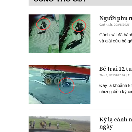
Người phụ n
Chủ nhật, 09/08/2026 |
Cảnh sát đã hành
và giải cứu bé g
Bé trai 12 t
Thứ 7, 08/08/2026 | 11
Đây là khoảnh kh
nhưng điều kỳ di
Kỳ lạ cảnh n
ngày