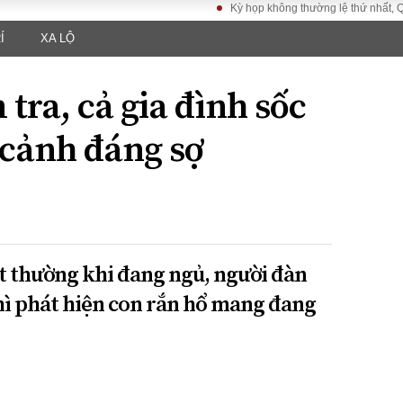
Kỳ họp không thường lệ thứ nhất, Quốc hộ
Í
XA LỘ
LUẬT
KINH TẾ
XÃ HỘI
ảy pháp
Bất động sản
Dân sinh
 tra, cả gia đình sốc
Tài chính - Ngân
Giáo dục
luật gia
hàng
Văn hoá
 cảnh đáng sợ
ều tra
Kinh tế vĩ mô
Môi trườn
i công dân
Hồ sơ doanh
Giao thông
nghiệp
- Hình sự
Xu hướng thị
trường
Tiêu dùng và dư
t thường khi đang ngủ, người đàn
luận
thì phát hiện con rắn hổ mang đang
Công nghệ
US