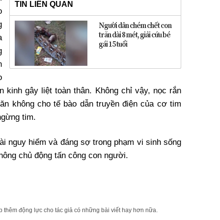
TIN LIÊN QUAN
o
g
Người dân chém chết con
trăn dài 8 mét, giải cứu bé
a
gái 15 tuổi
g
n
o
 kinh gây liệt toàn thân. Không chỉ vậy, nọc rắn
găn không cho tế bào dẫn truyền điện của cơ tim
ngừng tim.
ài nguy hiểm và đáng sợ trong phạm vi sinh sống
không chủ động tấn công con người.
 thêm động lực cho tác giả có những bài viết hay hơn nữa.