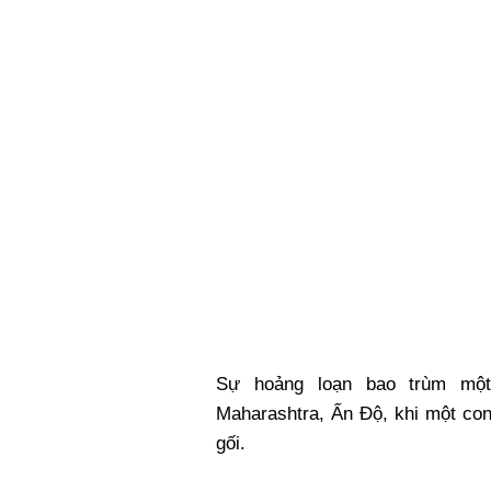
Xi nhan Trái Phải
Bạn đọc viết
Sự hoảng loạn bao trùm một
Maharashtra, Ấn Độ, khi một co
gối.