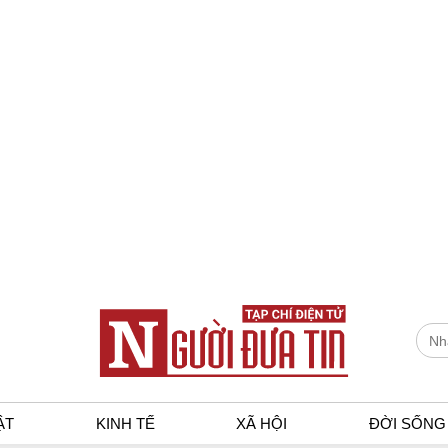
ẬT
KINH TẾ
XÃ HỘI
ĐỜI SỐNG