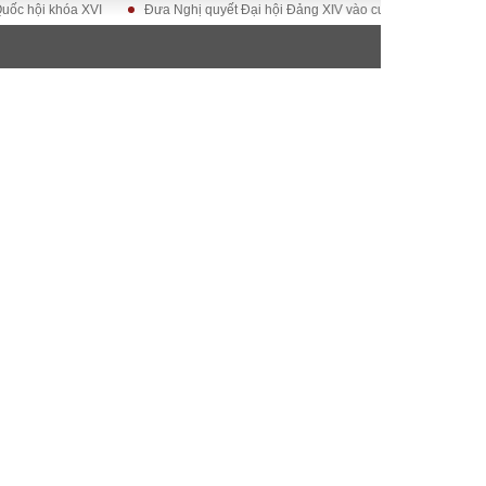
i khóa XVI
Đưa Nghị quyết Đại hội Đảng XIV vào cuộc sống
Hướng tới
ĐỜI SỐNG
Gia đình
Sức khỏe
Cần biết
g
Cộng đồng mạng
 – Đô thị