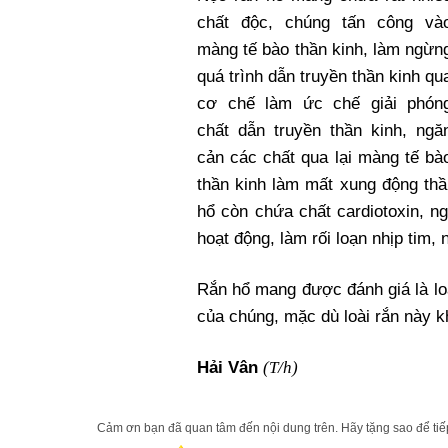
chất độc, chúng tấn công và
màng tế bào thần kinh, làm ngừn
quá trình dẫn truyền thần kinh qu
cơ chế làm ức chế giải phón
chất dẫn truyền thần kinh, ngă
cản các chất qua lại màng tế bà
thần kinh làm mất xung động thần
hổ còn chứa chất cardiotoxin, n
hoạt động, làm rối loạn nhịp tim, 
Rắn hổ mang được đánh giá là lo
của chúng, mặc dù loài rắn này 
(T/h)
Hải Vân
Cảm ơn bạn đã quan tâm đến nội dung trên. Hãy tặng sao để tiếp