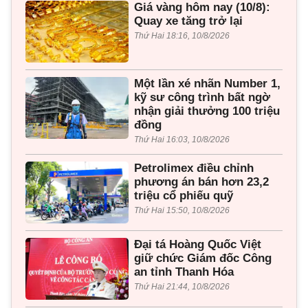
Giá vàng hôm nay (10/8):
Quay xe tăng trở lại
Thứ Hai 18:16, 10/8/2026
Một lần xé nhãn Number 1,
kỹ sư công trình bất ngờ
nhận giải thưởng 100 triệu
đồng
Thứ Hai 16:03, 10/8/2026
Petrolimex điều chỉnh
phương án bán hơn 23,2
triệu cổ phiếu quỹ
Thứ Hai 15:50, 10/8/2026
Đại tá Hoàng Quốc Việt
giữ chức Giám đốc Công
an tỉnh Thanh Hóa
Thứ Hai 21:44, 10/8/2026