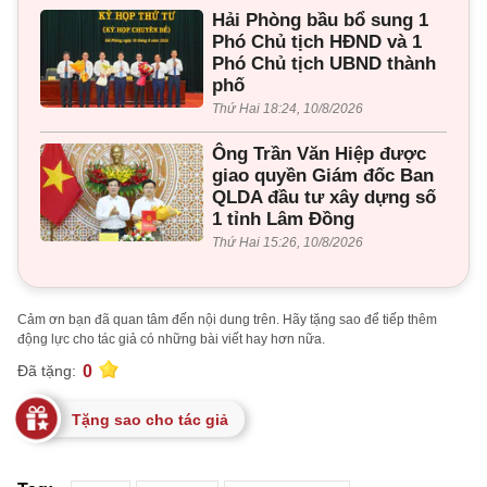
Hải Phòng bầu bổ sung 1
Phó Chủ tịch HĐND và 1
Phó Chủ tịch UBND thành
phố
Thứ Hai 18:24, 10/8/2026
Ông Trần Văn Hiệp được
giao quyền Giám đốc Ban
QLDA đầu tư xây dựng số
1 tỉnh Lâm Đồng
Thứ Hai 15:26, 10/8/2026
Cảm ơn bạn đã quan tâm đến nội dung trên. Hãy tặng sao để tiếp thêm
động lực cho tác giả có những bài viết hay hơn nữa.
0
Đã tặng:
Tặng sao cho tác giả