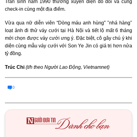
Trần sinh năm 1990 thường xuyên diện đồ đôi và cùng
check-in cùng một địa điểm.
Vừa qua nữ diễn viên “Dòng máu anh hùng” "nhá hàng"
loạt ảnh đi thử váy cưới tại Hà Nội và tiết lộ mất 6 tháng
mới chọn được váy cưới ưng ý. Đặc biệt, cô gây chú ý khi
diện cùng mẫu váy cưới với Son Ye Jin có giá trị hơn nửa
tỷ đồng.
Trúc Chi
(t/h theo Người Lao Động, Vietnamnet)
0