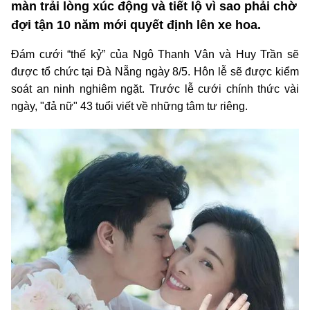
màn trải lòng xúc động và tiết lộ vì sao phải chờ
đợi tận 10 năm mới quyết định lên xe hoa.
Đám cưới “thế kỷ” của Ngô Thanh Vân và Huy Trần sẽ
được tổ chức tại Đà Nẵng ngày 8/5. Hôn lễ sẽ được kiểm
soát an ninh nghiêm ngặt. Trước lễ cưới chính thức vài
ngày, "đả nữ" 43 tuổi viết về những tâm tư riêng.