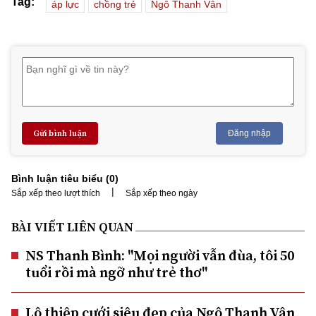
Tag:
áp lực
chồng trẻ
Ngô Thanh Vân
Gửi bình luận
Đăng nhập
Bình luận tiêu biểu (
0
)
|
Sắp xếp theo lượt thích
Sắp xếp theo ngày
BÀI VIẾT LIÊN QUAN
NS Thanh Bình: "Mọi người vẫn đùa, tôi 50
tuổi rồi mà ngỡ như trẻ thơ"
Lộ thiệp cưới siêu đẹp của Ngô Thanh Vân