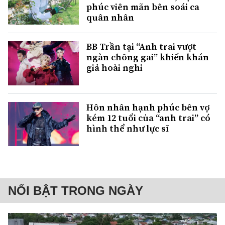
phúc viên mãn bên soái ca
quân nhân
BB Trần tại “Anh trai vượt
ngàn chông gai” khiến khán
giả hoài nghi
Hôn nhân hạnh phúc bên vợ
kém 12 tuổi của “anh trai” có
hình thể như lực sĩ
NỔI BẬT TRONG NGÀY