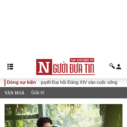
ưa Nghị quyết Đại hội Đảng XIV vào cuộc sống
Dòng sự kiện
Hướng tới 
VĂN HOÁ
Giải trí