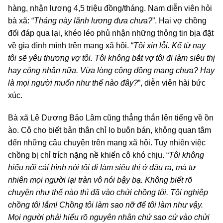
hàng, nhận lương 4,5 triệu đồng/tháng. Nam diễn viên hỏi
bà xã: “
Tháng này lãnh lương đưa chưa?
”. Hai vợ chồng
đối đáp qua lại, khéo léo phủ nhận những thông tin bịa đặt
về gia đình mình trên mạng xã hội. “
Tôi xin lỗi. Kể từ nay
tôi sẽ yêu thương vợ tôi. Tôi không bắt vợ tôi đi làm siêu thị
hay công nhân nữa. Vừa lòng cộng đồng mạng chưa? Hay
là mọi người muốn như thế nào đây?
”, diễn viên hài bức
xúc.
Bà xã Lê Dương Bảo Lâm cũng thẳng thắn lên tiếng về ồn
ào. Cô cho biết bản thân chỉ lo buôn bán, không quan tâm
đến những câu chuyện trên mạng xã hội. Tuy nhiên việc
chồng bị chỉ trích nặng nề khiến cô khó chịu. “
Tôi không
hiểu nổi cái hình nói tôi đi làm siêu thị ở đâu ra, mà tự
nhiên mọi người lại tràn vô nói bậy bạ. Không biết rõ
chuyện như thế nào thì đã vào chửi chồng tôi. Tội nghiệp
chồng tôi lắm! Chồng tôi làm sao nỡ để tôi làm như vậy.
Mọi người phải hiểu rõ nguyên nhân chứ sao cứ vào chửi