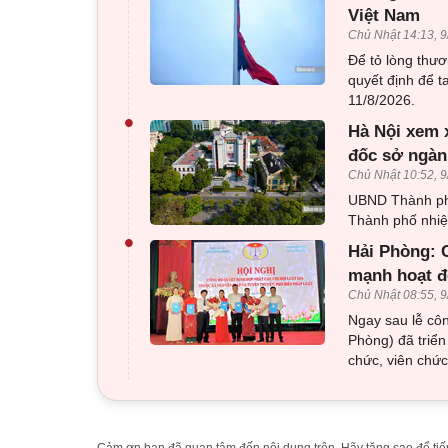
Việt Nam
Chủ Nhật 14:13, 9
Để tỏ lòng thư
quyết định để t
11/8/2026.
•
Hà Nội xem 
đốc sở ngàn
Chủ Nhật 10:52, 9
UBND Thành ph
Thành phố nhiệ
•
Hải Phòng: C
mạnh hoạt đ
Chủ Nhật 08:55, 9
Ngay sau lễ côn
Phòng) đã triển
chức, viên chức
Cảm ơn bạn đã quan tâm đến nội dung trên. Hãy tặng sao để tiếp