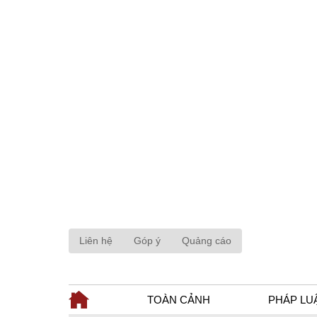
Liên hệ
Góp ý
Quảng cáo
TOÀN CẢNH
PHÁP LU