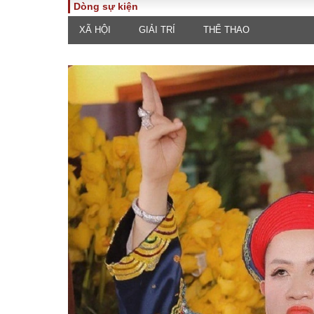
Dòng sự kiện
XÃ HỘI
GIẢI TRÍ
THỂ THAO
TOÀN CẢNH
PHÁP 
Tiêu điểm
Dòng ch
luật
Chính sách
Góc nhìn 
Sự kiện
Hồ sơ đi
Đối thoại
Tiếng nó
Thế giới
An ninh 
ĐA CHIỀU
INFOC
Quan điểm