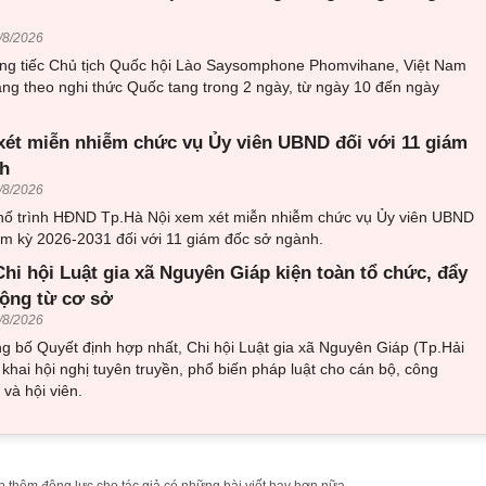
/8/2026
ơng tiếc Chủ tịch Quốc hội Lào Saysomphone Phomvihane, Việt Nam
ang theo nghi thức Quốc tang trong 2 ngày, từ ngày 10 đến ngày
xét miễn nhiễm chức vụ Ủy viên UBND đối với 11 giám
h
/8/2026
ố trình HĐND Tp.Hà Nội xem xét miễn nhiễm chức vụ Ủy viên UBND
m kỳ 2026-2031 đối với 11 giám đốc sở ngành.
hi hội Luật gia xã Nguyên Giáp kiện toàn tổ chức, đẩy
ộng từ cơ sở
/8/2026
g bố Quyết định hợp nhất, Chi hội Luật gia xã Nguyên Giáp (Tp.Hải
 khai hội nghị tuyên truyền, phổ biến pháp luật cho cán bộ, công
 và hội viên.
 thêm động lực cho tác giả có những bài viết hay hơn nữa.