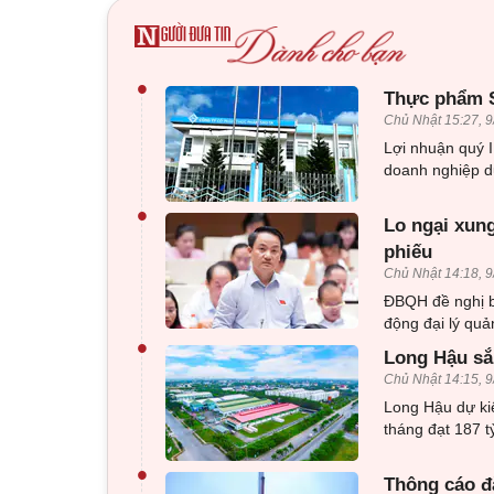
•
Thực phẩm Sa
Chủ Nhật 15:27, 9
Lợi nhuận quý 
doanh nghiệp du
•
Lo ngại xung
phiếu
Chủ Nhật 14:18, 9
ĐBQH đề nghị bổ
động đại lý quả
•
Long Hậu sắp
Chủ Nhật 14:15, 9
Long Hậu dự kiế
tháng đạt 187 
•
Thông cáo đ