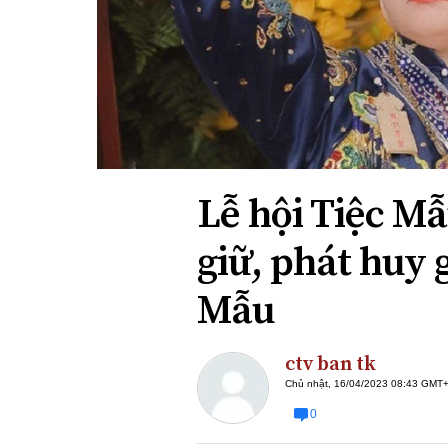
Xi nhan Trái Phải
Bạn đọc viết
Lễ hội Tiệc M
giữ, phát huy 
Mẫu
ctv ban tk
Chủ nhật, 16/04/2023 08:43 GMT
0