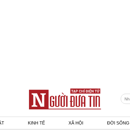
ẬT
KINH TẾ
XÃ HỘI
ĐỜI SỐNG