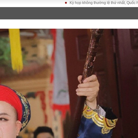
Kỳ họp không thường lệ thứ nhất, Quốc hội khóa 
LUẬT
KINH TẾ
XÃ HỘI
ảy pháp
Bất động sản
Dân sinh
Tài chính - Ngân
Giáo dục
luật gia
hàng
Văn hoá
ều tra
Kinh tế vĩ mô
Môi trườn
i công dân
Hồ sơ doanh
Giao thông
nghiệp
- Hình sự
Xu hướng thị
trường
Tiêu dùng và dư
luận
Công nghệ
US