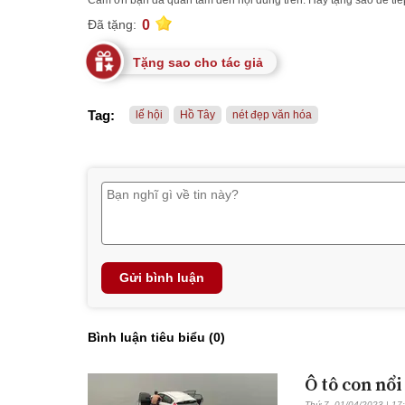
0
Đã tặng:
Tặng sao cho tác giả
Tag:
lế hội
Hồ Tây
nét đẹp văn hóa
Gửi bình luận
Bình luận tiêu biểu (
0
)
Ô tô con nổ
Thứ 7, 01/04/2023 | 17