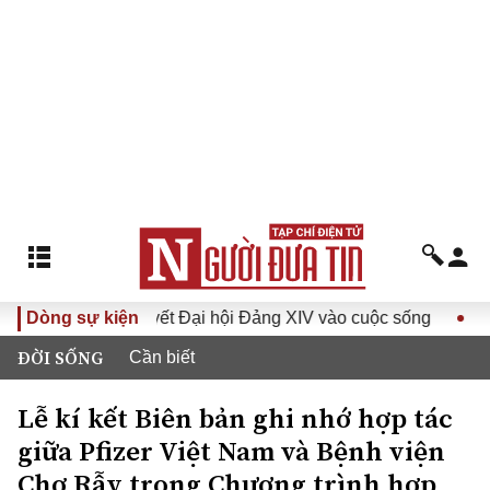
a Nghị quyết Đại hội Đảng XIV vào cuộc sống
Dòng sự kiện
Hướng tới Đ
ĐỜI SỐNG
Cần biết
Lễ kí kết Biên bản ghi nhớ hợp tác
giữa Pfizer Việt Nam và Bệnh viện
Chợ Rẫy trong Chương trình hợp