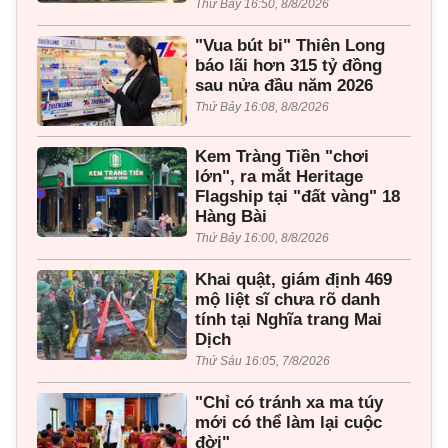
Thứ Bảy 16:50, 8/8/2026
"Vua bút bi" Thiên Long
báo lãi hơn 315 tỷ đồng
sau nửa đầu năm 2026
Thứ Bảy 16:08, 8/8/2026
Kem Tràng Tiền "chơi
lớn", ra mắt Heritage
Flagship tại "đất vàng" 18
Hàng Bài
Thứ Bảy 16:00, 8/8/2026
Khai quật, giám định 469
mộ liệt sĩ chưa rõ danh
tính tại Nghĩa trang Mai
Dịch
Thứ Sáu 16:05, 7/8/2026
"Chỉ có tránh xa ma túy
mới có thể làm lại cuộc
đời"