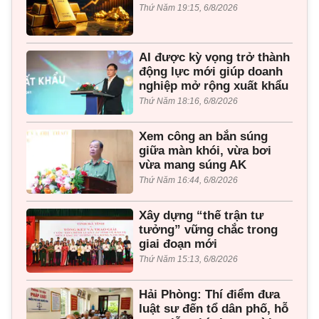
Thứ Năm 19:15, 6/8/2026
AI được kỳ vọng trở thành
động lực mới giúp doanh
nghiệp mở rộng xuất khẩu
Thứ Năm 18:16, 6/8/2026
Xem công an bắn súng
giữa màn khói, vừa bơi
vừa mang súng AK
Thứ Năm 16:44, 6/8/2026
Xây dựng “thế trận tư
tưởng” vững chắc trong
giai đoạn mới
Thứ Năm 15:13, 6/8/2026
Hải Phòng: Thí điểm đưa
luật sư đến tổ dân phố, hỗ