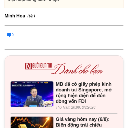
(t/h)
Minh Hoa
0
MB đã có giấy phép kinh
doanh tại Singapore, mở
rộng hiện diện để đón
dòng vốn FDI
Thứ Năm 20:00, 6/8/2026
Giá vàng hôm nay (6/8):
Biến động trái chiều