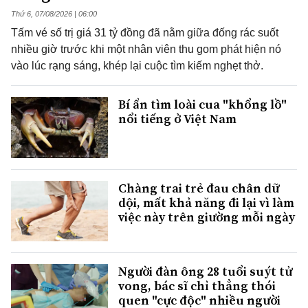
Thứ 6, 07/08/2026 | 06:00
Tấm vé số trị giá 31 tỷ đồng đã nằm giữa đống rác suốt
nhiều giờ trước khi một nhân viên thu gom phát hiện nó
vào lúc rạng sáng, khép lại cuộc tìm kiếm nghẹt thở.
Bí ẩn tìm loài cua "khổng lồ"
nổi tiếng ở Việt Nam
Chàng trai trẻ đau chân dữ
dội, mất khả năng đi lại vì làm
việc này trên giường mỗi ngày
Người đàn ông 28 tuổi suýt tử
vong, bác sĩ chỉ thẳng thói
quen "cực độc" nhiều người