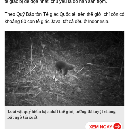
tê giác bị đe dọa nhất, chủ yếu là do nạn săn trộm.
Theo Quỹ Bảo tồn Tê giác Quốc tế, trên thế giới chỉ còn có
khoảng 80 con tê giác Java, tất cả đều ở Indonesia.
Loài vật quý hiếm bậc nhất thế giới, tưởng đã tuyệt chủng
bất ngờ tái xuất