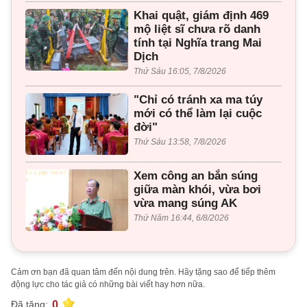
Khai quật, giám định 469
mộ liệt sĩ chưa rõ danh
tính tại Nghĩa trang Mai
Dịch
Thứ Sáu 16:05, 7/8/2026
"Chỉ có tránh xa ma túy
mới có thể làm lại cuộc
đời"
Thứ Sáu 13:58, 7/8/2026
Xem công an bắn súng
giữa màn khói, vừa bơi
vừa mang súng AK
Thứ Năm 16:44, 6/8/2026
Cảm ơn bạn đã quan tâm đến nội dung trên. Hãy tặng sao để tiếp thêm
động lực cho tác giả có những bài viết hay hơn nữa.
0
Đã tặng: