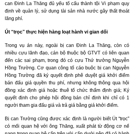
can Đinh La Thăng đủ yếu tố cấu thành tội Vi phạm quy
định về quản lý, sử dụng tài sản nhà nước gây thất thoát
lãng phí.
Út “trọc” thực hiện hàng loạt hành vi gian dối
Trong vụ án này, ngoài bị can Đinh La Thăng, còn có
nhiều cựu lãnh đạo, cán bộ thuộc bộ GTVT có liên quan
đến các sai phạm, trong đó có cựu Thứ trưởng Nguyễn
Hồng Trường. Cơ quan công tố cáo buộc bị can Nguyễn
Hồng Trường đã ký quyết định phê duyệt giá khởi điểm
bán đấu giá quyền thu phí, nhưng không thông qua hội
đồng xác định giá hoặc thuê tổ chức thẩm định giá; Ký
quyết định cho phép hội đồng bán chỉ định khi chỉ có 1
người tham gia đấu giá và trả giá bằng giá khởi điểm.
Bị can Trường cũng được xác định là người biết Út “trọc”
có mối quan hệ với ông Thăng, xuất phát từ động cơ nể
nang trong quan hệ cấp trên với cấp dưới nên đã có hành