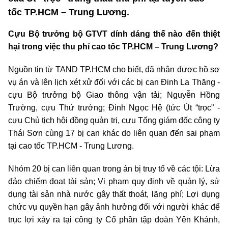
tốc TP.HCM – Trung Lương.
Cựu Bộ trưởng bộ GTVT dính dáng thế nào đến thiệt
hại trong việc thu phí cao tốc TP.HCM – Trung Lương?
Nguồn tin từ TAND TP.HCM cho biết, đã nhận được hồ sơ
vụ án và lên lịch xét xử đối với các bị can Đinh La Thăng -
cựu Bộ trưởng bộ Giao thông vận tải; Nguyễn Hồng
Trường, cựu Thứ trưởng; Đinh Ngọc Hệ (tức Út “trọc” -
cựu Chủ tịch hội đồng quản trị, cựu Tổng giám đốc công ty
Thái Sơn cùng 17 bị can khác do liên quan đến sai phạm
tại cao tốc TP.HCM - Trung Lương.
Nhóm 20 bị can liên quan trong án bị truy tố về các tội: Lừa
đảo chiếm đoạt tài sản; Vi phạm quy định về quản lý, sử
dụng tài sản nhà nước gây thất thoát, lãng phí; Lợi dụng
chức vụ quyền hạn gây ảnh hưởng đối với người khác để
trục lợi xảy ra tại công ty Cổ phần tập đoàn Yên Khánh,