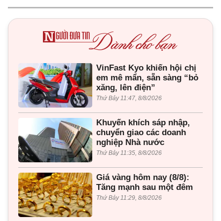
VinFast Kyo khiến hội chị
em mê mẩn, sẵn sàng “bỏ
xăng, lên điện”
Thứ Bảy 11:47, 8/8/2026
Khuyến khích sáp nhập,
chuyển giao các doanh
nghiệp Nhà nước
Thứ Bảy 11:35, 8/8/2026
Giá vàng hôm nay (8/8):
Tăng mạnh sau một đêm
Thứ Bảy 11:29, 8/8/2026