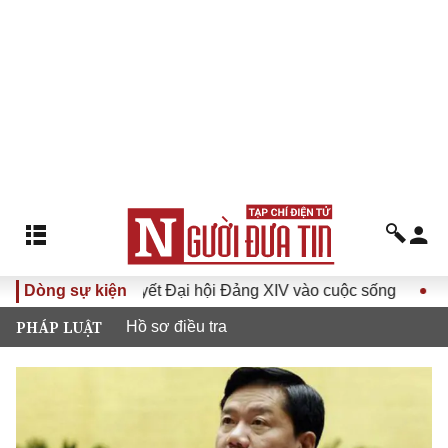
a Nghị quyết Đại hội Đảng XIV vào cuộc sống
Dòng sự kiện
Hướng tới 
PHÁP LUẬT
Hồ sơ điều tra