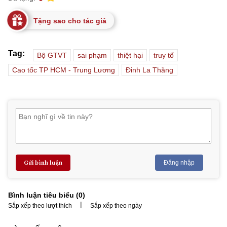
Tặng sao cho tác giả
Tag:
Bộ GTVT
sai phạm
thiệt hại
truy tố
Cao tốc TP HCM - Trung Lương
Đinh La Thăng
Gửi bình luận
Đăng nhập
Bình luận tiêu biểu (
0
)
|
Sắp xếp theo lượt thích
Sắp xếp theo ngày