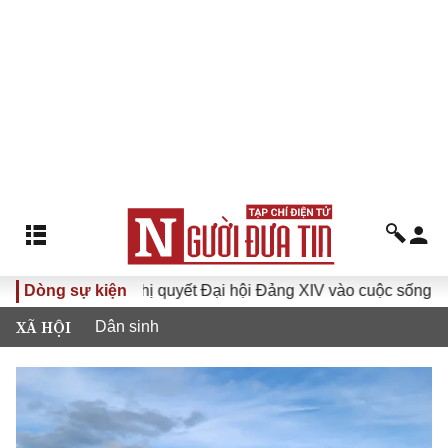
Dòng sự kiện
Đưa Nghị quyết Đại hội Đảng XIV vào cuộc sống
Hướn
XÃ HỘI
Dân sinh