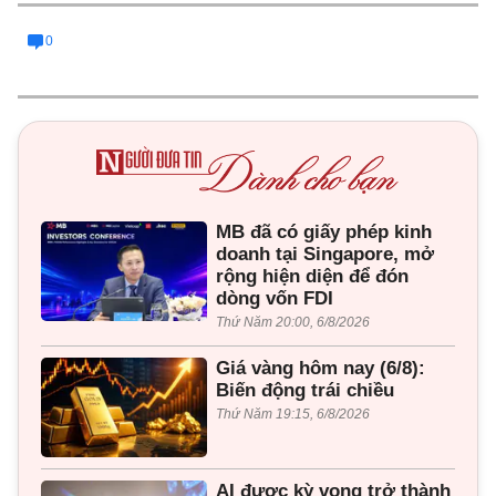
0
MB đã có giấy phép kinh
doanh tại Singapore, mở
rộng hiện diện để đón
dòng vốn FDI
Thứ Năm 20:00, 6/8/2026
Giá vàng hôm nay (6/8):
Biến động trái chiều
Thứ Năm 19:15, 6/8/2026
AI được kỳ vọng trở thành