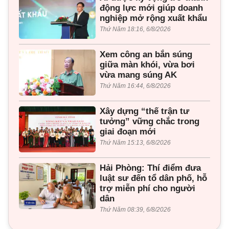
động lực mới giúp doanh
nghiệp mở rộng xuất khẩu
Thứ Năm 18:16, 6/8/2026
Xem công an bắn súng
giữa màn khói, vừa bơi
vừa mang súng AK
Thứ Năm 16:44, 6/8/2026
Xây dựng “thế trận tư
tưởng” vững chắc trong
giai đoạn mới
Thứ Năm 15:13, 6/8/2026
Hải Phòng: Thí điểm đưa
luật sư đến tổ dân phố, hỗ
trợ miễn phí cho người
dân
Thứ Năm 08:39, 6/8/2026