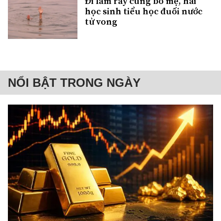
Đi làm rẫy cùng bố mẹ, hai
học sinh tiểu học đuối nước
tử vong
NỔI BẬT TRONG NGÀY