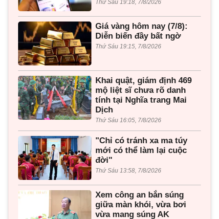
Thứ Sáu 19:18, 7/8/2026
Giá vàng hôm nay (7/8):
Diễn biến đầy bất ngờ
Thứ Sáu 19:15, 7/8/2026
Khai quật, giám định 469
mộ liệt sĩ chưa rõ danh
tính tại Nghĩa trang Mai
Dịch
Thứ Sáu 16:05, 7/8/2026
"Chỉ có tránh xa ma túy
mới có thể làm lại cuộc
đời"
Thứ Sáu 13:58, 7/8/2026
Xem công an bắn súng
giữa màn khói, vừa bơi
vừa mang súng AK