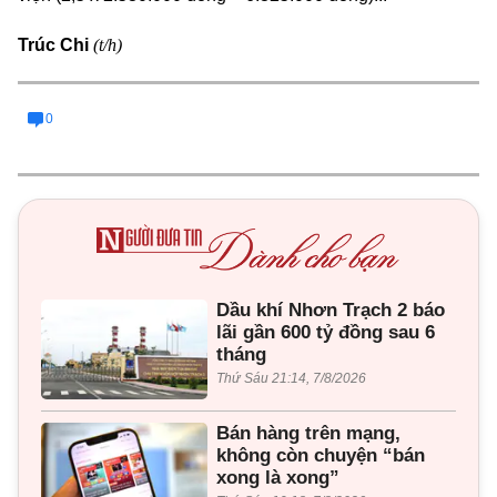
(t/h)
Trúc Chi
0
Dầu khí Nhơn Trạch 2 báo
lãi gần 600 tỷ đồng sau 6
tháng
Thứ Sáu 21:14, 7/8/2026
Bán hàng trên mạng,
không còn chuyện “bán
xong là xong”