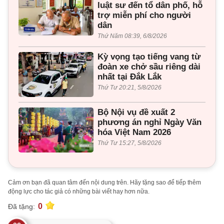
luật sư đến tổ dân phố, hỗ
trợ miễn phí cho người
dân
Thứ Năm 08:39, 6/8/2026
Kỳ vọng tạo tiếng vang từ
đoàn xe chở sầu riêng dài
nhất tại Đắk Lắk
Thứ Tư 20:21, 5/8/2026
Bộ Nội vụ đề xuất 2
phương án nghỉ Ngày Văn
hóa Việt Nam 2026
Thứ Tư 15:27, 5/8/2026
Cảm ơn bạn đã quan tâm đến nội dung trên. Hãy tặng sao để tiếp thêm
động lực cho tác giả có những bài viết hay hơn nữa.
0
Đã tặng: