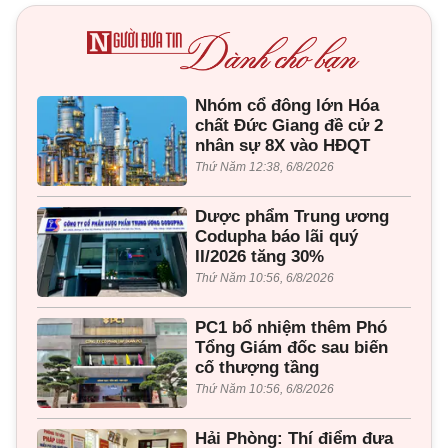
Nhóm cổ đông lớn Hóa
chất Đức Giang đề cử 2
nhân sự 8X vào HĐQT
Thứ Năm 12:38, 6/8/2026
Dược phẩm Trung ương
Codupha báo lãi quý
II/2026 tăng 30%
Thứ Năm 10:56, 6/8/2026
PC1 bổ nhiệm thêm Phó
Tổng Giám đốc sau biến
cố thượng tầng
Thứ Năm 10:56, 6/8/2026
Hải Phòng: Thí điểm đưa