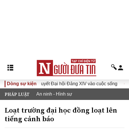
Đưa Nghị quyết Đại hội Đảng XIV vào cuộc sống
Dòng sự kiện
Hướng tớ
PHÁP LUẬT
An ninh - Hình sự
Loạt trường đại học đồng loạt lên
tiếng cảnh báo