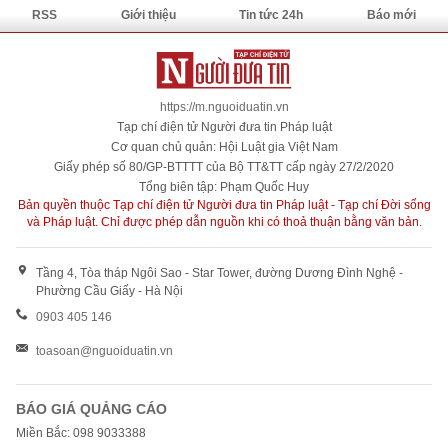
RSS
Giới thiệu
Tin tức 24h
Báo mới
https://m.nguoiduatin.vn
Tạp chí điện tử Người đưa tin Pháp luật
Cơ quan chủ quản: Hội Luật gia Việt Nam
Giấy phép số 80/GP-BTTTT của Bộ TT&TT cấp ngày 27/2/2020
Tổng biên tập: Phạm Quốc Huy
Bản quyền thuộc Tạp chí điện tử Người đưa tin Pháp luật - Tạp chí Đời sống
và Pháp luật. Chỉ được phép dẫn nguồn khi có thoả thuận bằng văn bản.
Tầng 4, Tòa tháp Ngôi Sao - Star Tower, đường Dương Đình Nghệ -
Phường Cầu Giấy - Hà Nội
0903 405 146
toasoan@nguoiduatin.vn
BÁO GIÁ QUẢNG CÁO
Miền Bắc: 098 9033388