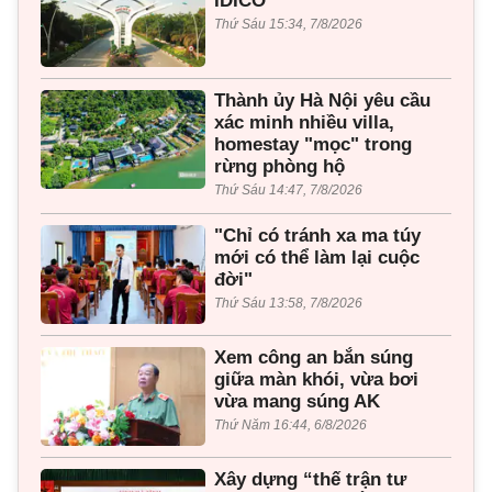
IDICO
Thứ Sáu 15:34, 7/8/2026
Thành ủy Hà Nội yêu cầu
xác minh nhiều villa,
homestay "mọc" trong
rừng phòng hộ
Thứ Sáu 14:47, 7/8/2026
"Chỉ có tránh xa ma túy
mới có thể làm lại cuộc
đời"
Thứ Sáu 13:58, 7/8/2026
Xem công an bắn súng
giữa màn khói, vừa bơi
vừa mang súng AK
Thứ Năm 16:44, 6/8/2026
Xây dựng “thế trận tư