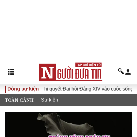
VI
Dòng sự kiện
Đưa Nghị quyết Đại hội Đảng XIV vào cuộc sống
H
TOÀN CẢNH
Sự kiện