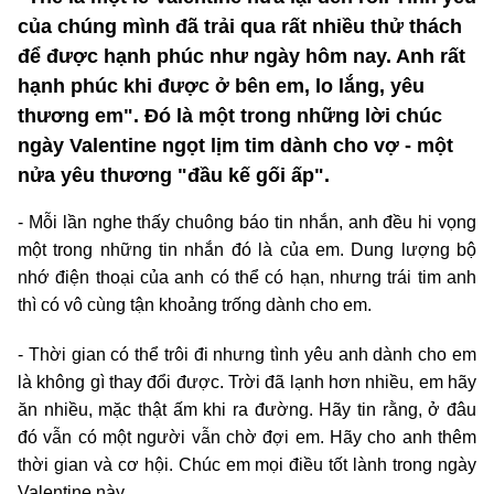
của chúng mình đã trải qua rất nhiều thử thách
để được hạnh phúc như ngày hôm nay. Anh rất
hạnh phúc khi được ở bên em, lo lắng, yêu
thương em". Đó là một trong những lời chúc
ngày Valentine ngọt lịm tim dành cho vợ - một
nửa yêu thương "đầu kế gối ấp".
- Mỗi lần nghe thấy chuông báo tin nhắn, anh đều hi vọng
một trong những tin nhắn đó là của em. Dung lượng bộ
nhớ điện thoại của anh có thể có hạn, nhưng trái tim anh
thì có vô cùng tận khoảng trống dành cho em.
- Thời gian có thể trôi đi nhưng tình yêu anh dành cho em
là không gì thay đổi được. Trời đã lạnh hơn nhiều, em hãy
ăn nhiều, mặc thật ấm khi ra đường. Hãy tin rằng, ở đâu
đó vẫn có một người vẫn chờ đợi em. Hãy cho anh thêm
thời gian và cơ hội. Chúc em mọi điều tốt lành trong ngày
Valentine này.