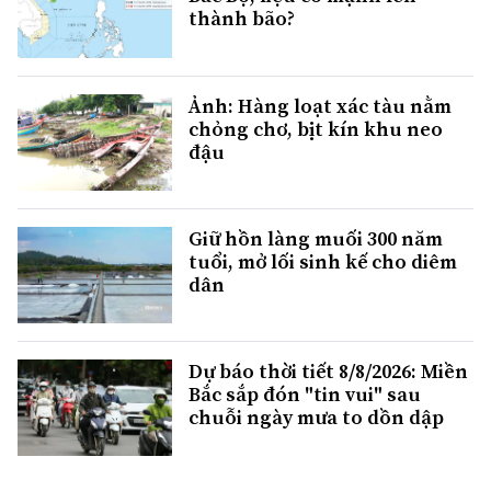
thành bão?
Ảnh: Hàng loạt xác tàu nằm
chỏng chơ, bịt kín khu neo
đậu
Giữ hồn làng muối 300 năm
tuổi, mở lối sinh kế cho diêm
dân
Dự báo thời tiết 8/8/2026: Miền
Bắc sắp đón "tin vui" sau
chuỗi ngày mưa to dồn dập