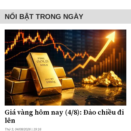
NỔI BẬT TRONG NGÀY
Giá vàng hôm nay (4/8): Đảo chiều đi
lên
Thứ 3, 04/08/2026 | 19:16