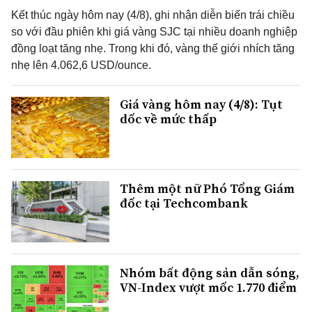
Kết thúc ngày hôm nay (4/8), ghi nhận diễn biến trái chiều
so với đầu phiên khi giá vàng SJC tại nhiều doanh nghiệp
đồng loạt tăng nhẹ. Trong khi đó, vàng thế giới nhích tăng
nhẹ lên 4.062,6 USD/ounce.
Giá vàng hôm nay (4/8): Tụt
dốc về mức thấp
Thêm một nữ Phó Tổng Giám
đốc tại Techcombank
Nhóm bất động sản dẫn sóng,
VN-Index vượt mốc 1.770 điểm