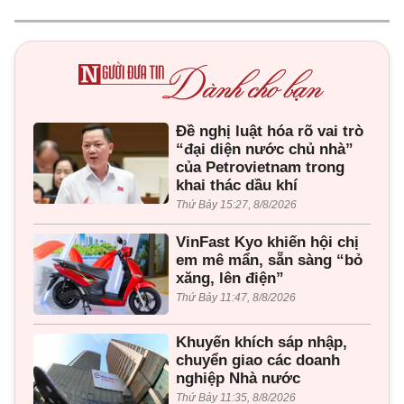
Đề nghị luật hóa rõ vai trò
“đại diện nước chủ nhà”
của Petrovietnam trong
khai thác dầu khí
Thứ Bảy 15:27, 8/8/2026
VinFast Kyo khiến hội chị
em mê mẩn, sẵn sàng “bỏ
xăng, lên điện”
Thứ Bảy 11:47, 8/8/2026
Khuyến khích sáp nhập,
chuyển giao các doanh
nghiệp Nhà nước
Thứ Bảy 11:35, 8/8/2026