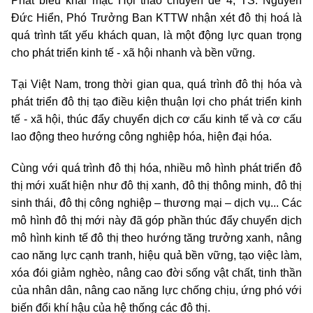
Phát biểu khai mạc Hội thảo chuyên đề 4, TS. Nguyễn
Đức Hiển, Phó Trưởng Ban KTTW nhận xét đô thị hoá là
quá trình tất yếu khách quan, là một động lực quan trọng
cho phát triển kinh tế - xã hội nhanh và bền vững.
Tại Việt Nam, trong thời gian qua, quá trình đô thị hóa và
phát triển đô thị tạo điều kiện thuận lợi cho phát triển kinh
tế - xã hội, thúc đẩy chuyển dịch cơ cấu kinh tế và cơ cấu
lao động theo hướng công nghiệp hóa, hiện đại hóa.
Cùng với quá trình đô thị hóa, nhiều mô hình phát triển đô
thị mới xuất hiện như đô thị xanh, đô thị thông minh, đô thị
sinh thái, đô thị công nghiệp – thương mại – dịch vụ... Các
mô hình đô thị mới này đã góp phần thúc đẩy chuyển dịch
mô hình kinh tế đô thị theo hướng tăng trưởng xanh, nâng
cao năng lực cạnh tranh, hiệu quả bền vững, tạo việc làm,
xóa đói giảm nghèo, nâng cao đời sống vật chất, tinh thần
của nhân dân, nâng cao năng lực chống chịu, ứng phó với
biến đổi khí hậu của hệ thống các đô thị.