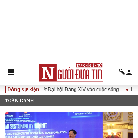
ị quyết Đại hội Đảng XIV vào cuộc sống
Dòng sự kiện
Hướng tới Đại h
TOÀN CẢNH