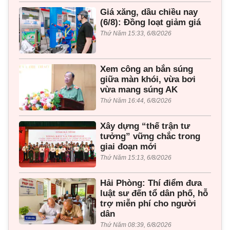
Giá xăng, dầu chiều nay
(6/8): Đồng loạt giảm giá
Thứ Năm 15:33, 6/8/2026
Xem công an bắn súng
giữa màn khói, vừa bơi
vừa mang súng AK
Thứ Năm 16:44, 6/8/2026
Xây dựng “thế trận tư
tưởng” vững chắc trong
giai đoạn mới
Thứ Năm 15:13, 6/8/2026
Hải Phòng: Thí điểm đưa
luật sư đến tổ dân phố, hỗ
trợ miễn phí cho người
dân
Thứ Năm 08:39, 6/8/2026