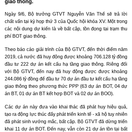
giao thông.
Ngày 9/6, Bộ trưởng GTVT Nguyễn Văn Thể sẽ trả lời
chất vấn tại kỳ họp thứ 3 của Quốc hội khóa XV. Một trong
các nội dung dự kiến là về bất cập, tồn đọng tại trạm thu
phí BOT giao thông.
Theo báo cáo giải trình của Bộ GTVT, đến thời điểm năm
2019, cả nước đã huy động được khoảng 706.128 tỷ đồng
đầu tư 222 dự án kết cấu hạ tầng giao thông. Riêng đối
với Bộ GTVT, đến nay đã huy động được được khoảng
244.086 tỷ đồng để đầu tư 70 dự án đầu tư kết cấu hạ tầng
giao thông theo phương thức PPP (63 dự án BOT, 04 dự
án BT, 01 dự án BT kết hợp BOT và 02 dự án BOO).
Các dự án này đưa vào khai thác đã phát huy hiệu quả,
tạo ra động lực thúc đẩy phát triển kinh tế - xã hộ tuy nhiên
đã phát sinh vướng mắc, bất cập. Bộ GTVT đã dừng triển
khai 11 dự án BOT. Đến nay, vẫn còn 21 dự án tồn tại bất