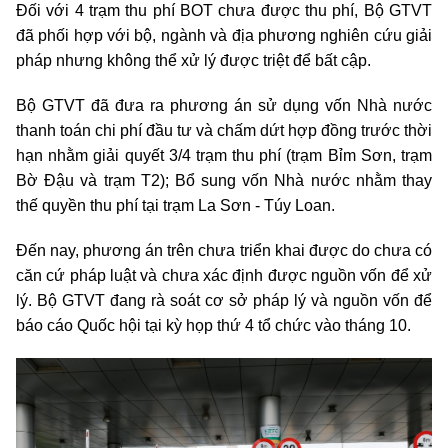
Đối với 4 trạm thu phí BOT chưa được thu phí, Bộ GTVT
đã phối hợp với bộ, ngành và địa phương nghiên cứu giải
pháp nhưng không thể xử lý được triệt để bất cập.
Bộ GTVT đã đưa ra phương án sử dụng vốn Nhà nước
thanh toán chi phí đầu tư và chấm dứt hợp đồng trước thời
hạn nhằm giải quyết 3/4 trạm thu phí (trạm Bỉm Sơn, trạm
Bờ Đậu và trạm T2); Bổ sung vốn Nhà nước nhằm thay
thế quyền thu phí tại trạm La Sơn - Túy Loan.
Đến nay, phương án trên chưa triển khai được do chưa có
căn cứ pháp luật và chưa xác định được nguồn vốn để xử
lý. Bộ GTVT đang rà soát cơ sở pháp lý và nguồn vốn để
báo cáo Quốc hội tại kỳ họp thứ 4 tổ chức vào tháng 10.