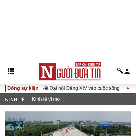
a Nghị quyết Đại hội Đảng XIV vào cuộc sống
Dòng sự kiện
Hướng tới Đ
KINH TẾ
Kinh tế vĩ mô