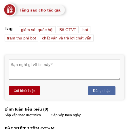
Tặng sao cho tác giả
Tag:
giám sát quốc hội
Bộ GTVT
bot
trạm thu phí bot
chất vấn và trả lời chất vấn
Gửi bình luận
Đăng nhập
Bình luận tiêu biểu (
0
)
|
Sắp xếp theo lượt thích
Sắp xếp theo ngày
BÀI VIẾT LIÊN QUAN