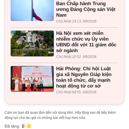
Ban Chấp hành Trung
ương Đảng Cộng sản Việt
Nam
Chủ Nhật 14:13, 9/8/2026
Hà Nội xem xét miễn
nhiễm chức vụ Ủy viên
UBND đối với 11 giám đốc
sở ngành
Chủ Nhật 10:52, 9/8/2026
Hải Phòng: Chi hội Luật
gia xã Nguyên Giáp kiện
toàn tổ chức, đẩy mạnh
hoạt động từ cơ sở
Chủ Nhật 08:55, 9/8/2026
Cảm ơn bạn đã quan tâm đến nội dung trên. Hãy tặng sao để tiếp thêm
động lực cho tác giả có những bài viết hay hơn nữa.
0
Đã tặng: