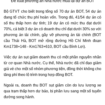
Đề xuất phương án Nhà nước mua lại dự án BOT
Bộ GTVT cho biết trong tổng số 70 dự án BOT, 54 dự án
đang tổ chức thu phí hoàn vốn. Trong đó, 41/54 dự án có
số thu thấp hơn dự tính; 19 dự án có mức thu đạt dưới
70%, cá biệt 3 dự án có doanh thu chỉ đạt dưới 30% so với
phương án tài chính, gây vỡ phương án tài chính (BOT
cầu Thái Hà, BOT mở rộng đường Hồ Chí Minh đoạn
Km1738+148 - Km1763+610, BOT cầu Bình Lợi).
Việc dự án sụt giảm doanh thu có một phần nguyên nhân
từ cơ quan Nhà nước. Cụ thể, Nhà nước đã chỉ đạo giảm
giá vé cho một số nhóm phương tiện, đồng thời không cho
tăng phí theo lộ trình trong hợp đồng BOT.
Ngoài ra, doanh thu BOT sụt giảm còn do lưu lượng xe
qua trạm thấp hơn dự báo, bị phân lưu sang một số tuyến
đường song hành.