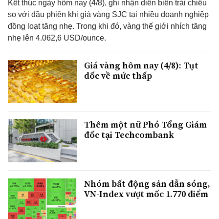
Kết thúc ngày hôm nay (4/8), ghi nhận diễn biến trái chiều
so với đầu phiên khi giá vàng SJC tại nhiều doanh nghiệp
đồng loạt tăng nhẹ. Trong khi đó, vàng thế giới nhích tăng
nhẹ lên 4.062,6 USD/ounce.
Giá vàng hôm nay (4/8): Tụt
dốc về mức thấp
Thêm một nữ Phó Tổng Giám
đốc tại Techcombank
Nhóm bất động sản dẫn sóng,
VN-Index vượt mốc 1.770 điểm