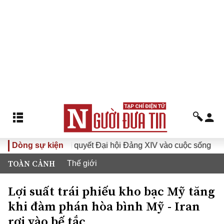
Dòng sự kiện
Đưa Nghị quyết Đại hội Đảng XIV vào cuộc sống
Hướ
TOÀN CẢNH
Thế giới
Lợi suất trái phiếu kho bạc Mỹ tăng
khi đàm phán hòa bình Mỹ - Iran
rơi vào bế tắc