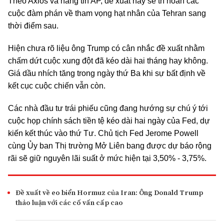
Theo Axios và hãng tin AP, đề xuất này sẽ trì hoãn các
cuộc đàm phán về tham vọng hạt nhân của Tehran sang
thời điểm sau.
Hiện chưa rõ liệu ông Trump có cân nhắc đề xuất nhằm
chấm dứt cuộc xung đột đã kéo dài hai tháng hay không.
Giá dầu nhích tăng trong ngày thứ Ba khi sự bất định về
kết cục cuộc chiến vẫn còn.
Các nhà đầu tư trái phiếu cũng đang hướng sự chú ý tới
cuộc họp chính sách tiền tệ kéo dài hai ngày của Fed, dự
kiến kết thúc vào thứ Tư. Chủ tịch Fed Jerome Powell
cùng Ủy ban Thị trường Mở Liên bang được dự báo rộng
rãi sẽ giữ nguyên lãi suất ở mức hiện tại 3,50% - 3,75%.
Đề xuất về eo biển Hormuz của Iran: Ông Donald Trump
thảo luận với các cố vấn cấp cao