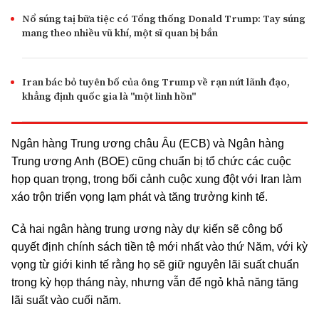
Nổ súng taị bữa tiệc có Tổng thống Donald Trump: Tay súng
mang theo nhiều vũ khí, một sĩ quan bị bắn
Iran bác bỏ tuyên bố của ông Trump về rạn nứt lãnh đạo,
khẳng định quốc gia là "một linh hồn"
Ngân hàng Trung ương châu Âu (ECB) và Ngân hàng
Trung ương Anh (BOE) cũng chuẩn bị tổ chức các cuộc
họp quan trọng, trong bối cảnh cuộc xung đột với Iran làm
xáo trộn triển vọng lạm phát và tăng trưởng kinh tế.
Cả hai ngân hàng trung ương này dự kiến sẽ công bố
quyết định chính sách tiền tệ mới nhất vào thứ Năm, với kỳ
vọng từ giới kinh tế rằng họ sẽ giữ nguyên lãi suất chuẩn
trong kỳ họp tháng này, nhưng vẫn để ngỏ khả năng tăng
lãi suất vào cuối năm.