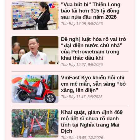
"Vua bút bi" Thiên Long
báo lãi hơn 315 tỷ đồng
sau nửa đầu năm 2026
Thứ Bảy 16:08, 8/8/2026
Đề nghị luật hóa rõ vai trò
“đại diện nước chủ nhà”
của Petrovietnam trong
khai thác dầu khí
Thứ Bảy 15:27, 8/8/2026
VinFast Kyo khiến hội chị
em mê mẩn, sẵn sàng “bỏ
xăng, lên điện”
Thứ Bảy 11:47, 8/8/2026
Khai quật, giám định 469
mộ liệt sĩ chưa rõ danh
tính tại Nghĩa trang Mai
Dịch
Thứ Sáu 16:05, 7/8/2026