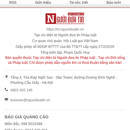
RSS
Giới thiệu
Tin tức 24h
Báo mới
https://m.nguoiduatin.vn
Tạp chí điện tử Người đưa tin Pháp luật
Cơ quan chủ quản: Hội Luật gia Việt Nam
Giấy phép số 80/GP-BTTTT của Bộ TT&TT cấp ngày 27/2/2020
Tổng biên tập: Phạm Quốc Huy
Bản quyền thuộc Tạp chí điện tử Người đưa tin Pháp luật - Tạp chí Đời sống
và Pháp luật. Chỉ được phép dẫn nguồn khi có thoả thuận bằng văn bản.
Tầng 4, Tòa tháp Ngôi Sao - Star Tower, đường Dương Đình Nghệ -
Phường Cầu Giấy - Hà Nội
0903 405 146
toasoan@nguoiduatin.vn
BÁO GIÁ QUẢNG CÁO
Miền Bắc: 098 9033388