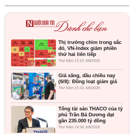
Thị trường chìm trong sắc
đỏ, VN-Index giảm phiên
thứ hai liên tiếp
Thứ Năm 15:33, 6/8/2026
Giá xăng, dầu chiều nay
(6/8): Đồng loạt giảm giá
Thứ Năm 15:33, 6/8/2026
Tổng tài sản THACO của tỷ
phú Trần Bá Dương đạt
gần 235.000 tỷ đồng
Thứ Năm 14:34, 6/8/2026