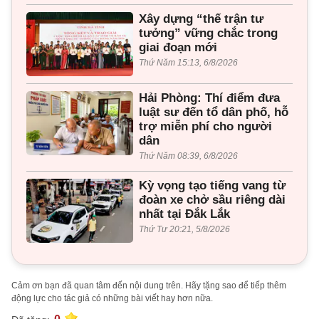
Xây dựng “thế trận tư
tưởng” vững chắc trong
giai đoạn mới
Thứ Năm 15:13, 6/8/2026
Hải Phòng: Thí điểm đưa
luật sư đến tổ dân phố, hỗ
trợ miễn phí cho người
dân
Thứ Năm 08:39, 6/8/2026
Kỳ vọng tạo tiếng vang từ
đoàn xe chở sầu riêng dài
nhất tại Đắk Lắk
Thứ Tư 20:21, 5/8/2026
Cảm ơn bạn đã quan tâm đến nội dung trên. Hãy tặng sao để tiếp thêm
động lực cho tác giả có những bài viết hay hơn nữa.