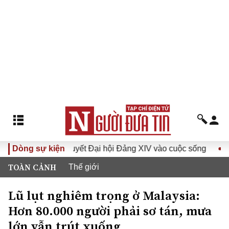
Đưa Nghị quyết Đại hội Đảng XIV vào cuộc sống
Dòng sự kiện
Hướng t
TOÀN CẢNH
Thế giới
Lũ lụt nghiêm trọng ở Malaysia:
Hơn 80.000 người phải sơ tán, mưa
lớn vẫn trút xuống