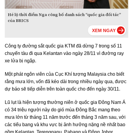
Hé lộ thời điểm Nga công bố danh sách “quốc gia đối tác”
của BRICS
Công ty đường sắt quốc gia KTM đã dừng 7 trong số 11
chuyến tàu đi qua Kelantan vào ngày 28/11 vì đường ray
xe lửa bị ngập.
Một phát ngôn viên của Cục Khí tượng Malaysia cho biết
rằng mưa lớn, vốn đã kéo dài trong nhiều ngày qua, được
dự báo sẽ tiếp diễn trên toàn quốc cho đến ngày 30/11.
Lũ lụt là hiện tượng thường niên ở quốc gia Đông Nam Á
có 34 triệu người này do gió mùa Đông Bắc mang theo
mưa lớn từ tháng 11 năm trước đến tháng 3 năm sau, với
các tiểu bang và khu vực bị ảnh hưởng nặng nề nhất bao
gồm Kelantan, Terengganu, Pahang và Đông Johor.