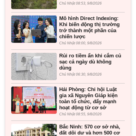
Chủ Nhật 08:53, 9/8/2026
Mô hình Direct Indexing:
Khi biến động thị trường
trở thành một phần của
chiến lược
Chủ Nhật 08:00, 9/8/2026
Rủi ro tiềm ẩn khi cắm củ
sạc cả ngày dù không
dùng
Chủ Nhật 06:30, 9/8/2026
Hải Phòng: Chi hội Luật
gia xã Nguyên Giáp kiện
toàn tổ chức, đẩy mạnh
hoạt động từ cơ sở
Chủ Nhật 08:55, 9/8/2026
Bắc Ninh: 570 cơ sở nhà,
đất dôi dư và hơn 500 cơ