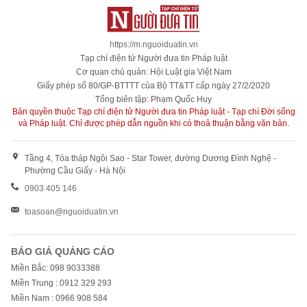
https://m.nguoiduatin.vn
Tạp chí điện tử Người đưa tin Pháp luật
Cơ quan chủ quản: Hội Luật gia Việt Nam
Giấy phép số 80/GP-BTTTT của Bộ TT&TT cấp ngày 27/2/2020
Tổng biên tập: Phạm Quốc Huy
Bản quyền thuộc Tạp chí điện tử Người đưa tin Pháp luật - Tạp chí Đời sống
và Pháp luật. Chỉ được phép dẫn nguồn khi có thoả thuận bằng văn bản.
Tầng 4, Tòa tháp Ngôi Sao - Star Tower, đường Dương Đình Nghệ -
Phường Cầu Giấy - Hà Nội
0903 405 146
toasoan@nguoiduatin.vn
BÁO GIÁ QUẢNG CÁO
Miền Bắc: 098 9033388
Miền Trung : 0912 329 293
Miền Nam : 0966 908 584