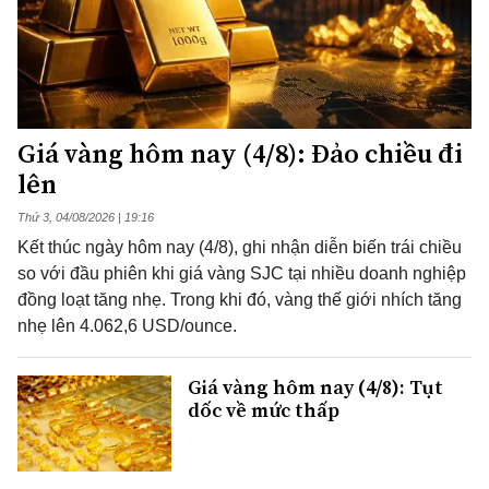
Giá vàng hôm nay (4/8): Đảo chiều đi
lên
Thứ 3, 04/08/2026 | 19:16
Kết thúc ngày hôm nay (4/8), ghi nhận diễn biến trái chiều
so với đầu phiên khi giá vàng SJC tại nhiều doanh nghiệp
đồng loạt tăng nhẹ. Trong khi đó, vàng thế giới nhích tăng
nhẹ lên 4.062,6 USD/ounce.
Giá vàng hôm nay (4/8): Tụt
dốc về mức thấp