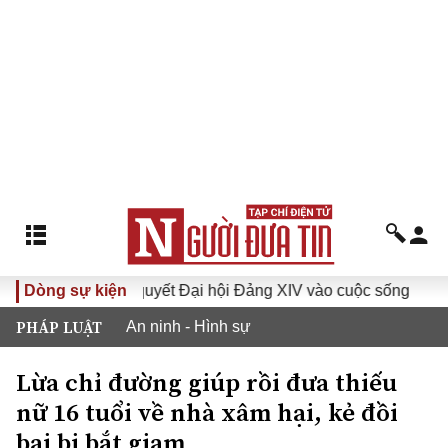
Đưa Nghị quyết Đại hội Đảng XIV vào cuộc sống
Dòng sự kiện
Hướng 
PHÁP LUẬT
An ninh - Hình sự
Lừa chỉ đường giúp rồi đưa thiếu
nữ 16 tuổi về nhà xâm hại, kẻ đồi
bại bị bắt giam