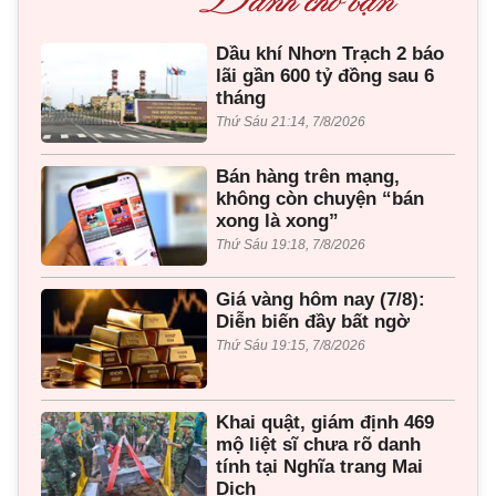
Dầu khí Nhơn Trạch 2 báo
lãi gần 600 tỷ đồng sau 6
tháng
Thứ Sáu 21:14, 7/8/2026
Bán hàng trên mạng,
không còn chuyện “bán
xong là xong”
Thứ Sáu 19:18, 7/8/2026
Giá vàng hôm nay (7/8):
Diễn biến đầy bất ngờ
Thứ Sáu 19:15, 7/8/2026
Khai quật, giám định 469
mộ liệt sĩ chưa rõ danh
tính tại Nghĩa trang Mai
Dịch