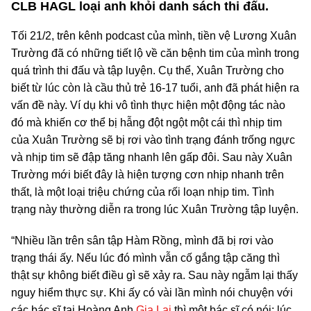
CLB HAGL loại anh khỏi danh sách thi đấu.
Tối 21/2, trên kênh podcast của mình, tiền vệ Lương Xuân
Trường đã có những tiết lộ về căn bệnh tim của mình trong
quá trình thi đấu và tập luyện. Cụ thể, Xuân Trường cho
biết từ lúc còn là cầu thủ trẻ 16-17 tuổi, anh đã phát hiện ra
vấn đề này. Ví dụ khi vô tình thực hiện một động tác nào
đó mà khiến cơ thể bị hẫng đột ngột một cái thì nhịp tim
của Xuân Trường sẽ bị rơi vào tình trạng đánh trống ngực
và nhịp tim sẽ đập tăng nhanh lên gấp đôi. Sau này Xuân
Trường mới biết đây là hiện tượng cơn nhịp nhanh trên
thất, là một loại triệu chứng của rối loạn nhịp tim. Tình
trạng này thường diễn ra trong lúc Xuân Trường tập luyện.
“Nhiều lần trên sân tập Hàm Rồng, mình đã bị rơi vào
trạng thái ấy. Nếu lúc đó mình vẫn cố gắng tập căng thì
thật sự không biết điều gì sẽ xảy ra. Sau này ngẫm lại thấy
nguy hiểm thực sự. Khi ấy có vài lần mình nói chuyện với
các bác sĩ tại Hoàng Anh
Gia Lai
thì một bác sĩ có nói: lúc