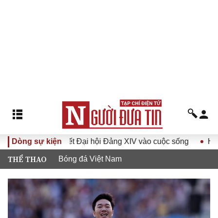
ưa Nghị quyết Đại hội Đảng XIV vào cuộc sống
Dòng sự kiện
Hướng tới 
THỂ THAO
Bóng đá Việt Nam