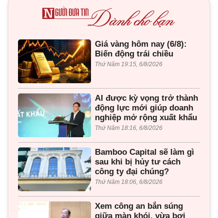
Giá vàng hôm nay (6/8):
Biến động trái chiều
Thứ Năm 19:15, 6/8/2026
AI được kỳ vọng trở thành
động lực mới giúp doanh
nghiệp mở rộng xuất khẩu
Thứ Năm 18:16, 6/8/2026
Bamboo Capital sẽ làm gì
sau khi bị hủy tư cách
công ty đại chúng?
Thứ Năm 18:06, 6/8/2026
Xem công an bắn súng
giữa màn khói, vừa bơi