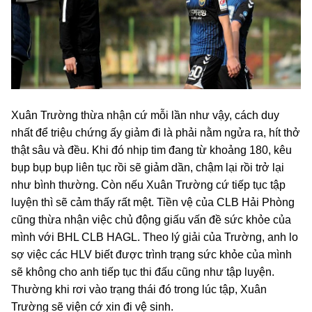
Xuân Trường thừa nhận cứ mỗi lần như vậy, cách duy
nhất để triệu chứng ấy giảm đi là phải nằm ngửa ra, hít thở
thật sâu và đều. Khi đó nhịp tim đang từ khoảng 180, kêu
bụp bụp bụp liên tục rồi sẽ giảm dần, chậm lại rồi trở lại
như bình thường. Còn nếu Xuân Trường cứ tiếp tục tập
luyện thì sẽ cảm thấy rất mệt. Tiền vệ của CLB Hải Phòng
cũng thừa nhận việc chủ động giấu vấn đề sức khỏe của
mình với BHL CLB HAGL. Theo lý giải của Trường, anh lo
sợ việc các HLV biết được trình trạng sức khỏe của mình
sẽ không cho anh tiếp tục thi đấu cũng như tập luyện.
Thường khi rơi vào trạng thái đó trong lúc tập, Xuân
Trường sẽ viện cớ xin đi vệ sinh.