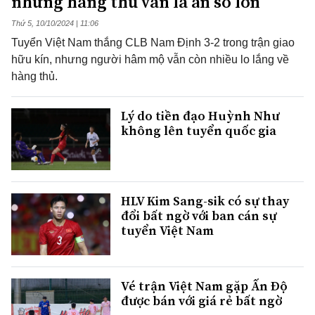
nhưng hàng thủ vẫn là ẩn số lớn
Thứ 5, 10/10/2024 | 11:06
Tuyển Việt Nam thắng CLB Nam Định 3-2 trong trận giao
hữu kín, nhưng người hâm mộ vẫn còn nhiều lo lắng về
hàng thủ.
Lý do tiền đạo Huỳnh Như
không lên tuyển quốc gia
HLV Kim Sang-sik có sự thay
đổi bất ngờ với ban cán sự
tuyển Việt Nam
Vé trận Việt Nam gặp Ấn Độ
được bán với giá rẻ bất ngờ