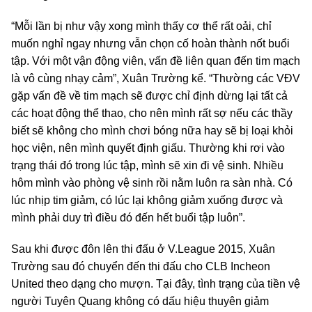
“Mỗi lần bị như vậy xong mình thấy cơ thể rất oải, chỉ
muốn nghỉ ngay nhưng vẫn chọn cố hoàn thành nốt buổi
tập. Với một vận động viên, vấn đề liên quan đến tim mạch
là vô cùng nhạy cảm”, Xuân Trường kể. “Thường các VĐV
gặp vấn đề về tim mạch sẽ được chỉ định dừng lại tất cả
các hoạt động thể thao, cho nên mình rất sợ nếu các thầy
biết sẽ không cho mình chơi bóng nữa hay sẽ bị loại khỏi
học viện, nên mình quyết định giấu. Thường khi rơi vào
trạng thái đó trong lúc tập, mình sẽ xin đi vệ sinh. Nhiều
hôm mình vào phòng vệ sinh rồi nằm luôn ra sàn nhà. Có
lúc nhịp tim giảm, có lúc lại không giảm xuống được và
mình phải duy trì điều đó đến hết buổi tập luôn”.
Sau khi được đôn lên thi đấu ở V.League 2015, Xuân
Trường sau đó chuyển đến thi đấu cho CLB Incheon
United theo dạng cho mượn. Tại đây, tình trạng của tiền vệ
người Tuyên Quang không có dấu hiệu thuyên giảm