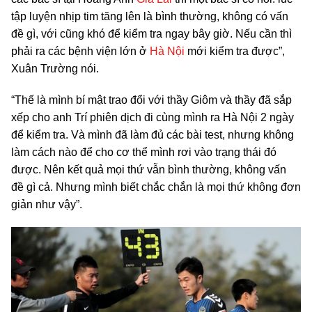
tập luyện nhịp tim tăng lên là bình thường, không có vấn
đề gì, với cũng khó để kiểm tra ngay bây giờ. Nếu cần thì
phải ra các bệnh viện lớn ở
Hà Nội
mới kiểm tra được”,
Xuân Trường nói.
“Thế là mình bí mật trao đổi với thầy Giôm và thầy đã sắp
xếp cho anh Trí phiên dịch đi cùng mình ra Hà Nội 2 ngày
để kiểm tra. Và mình đã làm đủ các bài test, nhưng không
làm cách nào để cho cơ thể mình rơi vào trạng thái đó
được. Nên kết quả mọi thứ vẫn bình thường, không vấn
đề gì cả. Nhưng mình biết chắc chắn là mọi thứ không đơn
giản như vậy”.