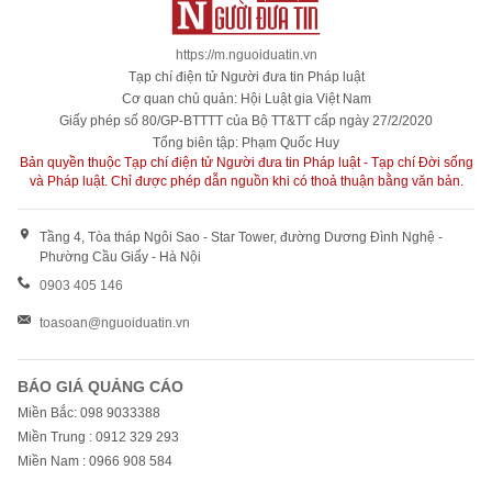
https://m.nguoiduatin.vn
Tạp chí điện tử Người đưa tin Pháp luật
Cơ quan chủ quản: Hội Luật gia Việt Nam
Giấy phép số 80/GP-BTTTT của Bộ TT&TT cấp ngày 27/2/2020
Tổng biên tập: Phạm Quốc Huy
Bản quyền thuộc Tạp chí điện tử Người đưa tin Pháp luật - Tạp chí Đời sống
và Pháp luật. Chỉ được phép dẫn nguồn khi có thoả thuận bằng văn bản.
Tầng 4, Tòa tháp Ngôi Sao - Star Tower, đường Dương Đình Nghệ -
Phường Cầu Giấy - Hà Nội
0903 405 146
toasoan@nguoiduatin.vn
BÁO GIÁ QUẢNG CÁO
Miền Bắc: 098 9033388
Miền Trung : 0912 329 293
Miền Nam : 0966 908 584