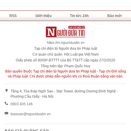
RSS
Giới thiệu
Tin tức 24h
Báo mới
https://m.nguoiduatin.vn
Tạp chí điện tử Người đưa tin Pháp luật
Cơ quan chủ quản: Hội Luật gia Việt Nam
Giấy phép số 80/GP-BTTTT của Bộ TT&TT cấp ngày 27/2/2020
Tổng biên tập: Phạm Quốc Huy
Bản quyền thuộc Tạp chí điện tử Người đưa tin Pháp luật - Tạp chí Đời sống
và Pháp luật. Chỉ được phép dẫn nguồn khi có thoả thuận bằng văn bản.
Tầng 4, Tòa tháp Ngôi Sao - Star Tower, đường Dương Đình Nghệ -
Phường Cầu Giấy - Hà Nội
0903 405 146
toasoan@nguoiduatin.vn
BÁO GIÁ QUẢNG CÁO