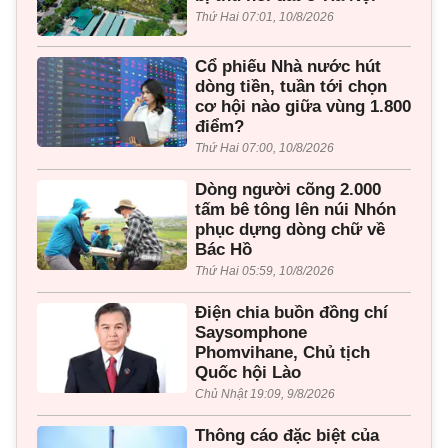
Thứ Hai 07:01, 10/8/2026
Cổ phiếu Nhà nước hút
dòng tiền, tuần tới chọn
cơ hội nào giữa vùng 1.800
điểm?
Thứ Hai 07:00, 10/8/2026
Dòng người cõng 2.000
tấm bê tông lên núi Nhón
phục dựng dòng chữ về
Bác Hồ
Thứ Hai 05:59, 10/8/2026
Điện chia buồn đồng chí
Saysomphone
Phomvihane, Chủ tịch
Quốc hội Lào
Chủ Nhật 19:09, 9/8/2026
Thông cáo đặc biệt của