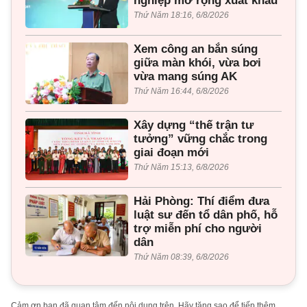
nghiệp mở rộng xuất khẩu
Thứ Năm 18:16, 6/8/2026
Xem công an bắn súng
giữa màn khói, vừa bơi
vừa mang súng AK
Thứ Năm 16:44, 6/8/2026
Xây dựng “thế trận tư
tưởng” vững chắc trong
giai đoạn mới
Thứ Năm 15:13, 6/8/2026
Hải Phòng: Thí điểm đưa
luật sư đến tổ dân phố, hỗ
trợ miễn phí cho người
dân
Thứ Năm 08:39, 6/8/2026
Cảm ơn bạn đã quan tâm đến nội dung trên. Hãy tặng sao để tiếp thêm