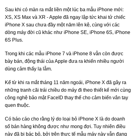
Sau khi có màn ra mắt liền một lúc ba mẫu iPhone mới:
XS, XS Max và XR - Apple đã ngay lập tức khai tử chiếc
iPhone X sau chưa đầy một năm lên kệ, cùng với các
dòng máy đời cũ khác như iPhone SE, iPhone 6S, iPhone
6S Plus.
Trong khi các mẫu iPhone 7 và iPhone 8 vẫn còn được
bày bán, động thái của Apple đưa ra khiến nhiều người
dùng cảm thấy lạ lẫm.
Kể từ khi ra mắt tháng 11 năm ngoái, iPhone X đã gây ra
những tranh cãi trái chiều do máy đi theo thiết kế mới cùng
công nghệ bảo mật FaceID thay thế cho cảm biến vân tay
quen thuộc.
Có báo cáo cho rằng lý do loại bỏ iPhone X là do doanh
số bán hàng không được như mong đợi. Tuy nhiên điều
này đã bị bác bỏ, bởi trên thực tế mẫu máy này vẫn đang