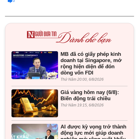
0
MB đã có giấy phép kinh
doanh tại Singapore, mở
rộng hiện diện để đón
dòng vốn FDI
Thứ Năm 20:00, 6/8/2026
Giá vàng hôm nay (6/8):
Biến động trái chiều
Thứ Năm 19:15, 6/8/2026
AI được kỳ vọng trở thành
động lực mới giúp doanh