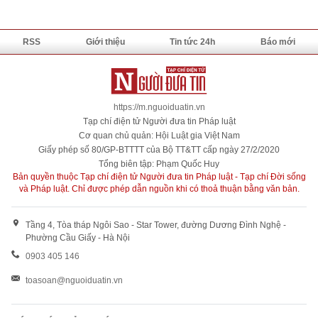
RSS
Giới thiệu
Tin tức 24h
Báo mới
https://m.nguoiduatin.vn
Tạp chí điện tử Người đưa tin Pháp luật
Cơ quan chủ quản: Hội Luật gia Việt Nam
Giấy phép số 80/GP-BTTTT của Bộ TT&TT cấp ngày 27/2/2020
Tổng biên tập: Phạm Quốc Huy
Bản quyền thuộc Tạp chí điện tử Người đưa tin Pháp luật - Tạp chí Đời sống
và Pháp luật. Chỉ được phép dẫn nguồn khi có thoả thuận bằng văn bản.
Tầng 4, Tòa tháp Ngôi Sao - Star Tower, đường Dương Đình Nghệ -
Phường Cầu Giấy - Hà Nội
0903 405 146
toasoan@nguoiduatin.vn