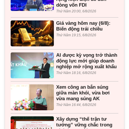
dòng vốn FDI
Thứ Năm 20:00, 6/8/2026
Giá vàng hôm nay (6/8):
Biến động trái chiều
Thứ Năm 19:15, 6/8/2026
AI được kỳ vọng trở thành
động lực mới giúp doanh
nghiệp mở rộng xuất khẩu
Thứ Năm 18:16, 6/8/2026
Xem công an bắn súng
giữa màn khói, vừa bơi
vừa mang súng AK
Thứ Năm 16:44, 6/8/2026
Xây dựng “thế trận tư
tưởng” vững chắc trong