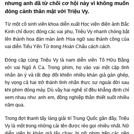
nhưng anh đã từ chối cơ hội này vì không muốn
đóng cảnh thân mật với Triệu Vy.
Từ một cô sinh viên khoa diễn xuất Học viện điện ảnh Bắc
Kinh chỉ được đóng các vai phụ, Triệu Vy nhanh chóng bật
lên thành hoa đán màn ảnh Hoa ngữ sau thành công của
vai diễn Tiểu Yến Tử trong
Hoàn Châu cách cách
.
Đóng cặp cùng Triệu Vy là nam diễn viên Tô Hữu Bằng
với vai Ngũ A Ca. Trong phim, họ vào vai một cặp tình
nhân ăn ý và rất đẹp đôi khiến nhiều khán giả gán ghép,
hy vọng cả hai trở thành tình nhân thực sự ngoài đời sau
khi phim đóng máy. Dù vậy hai nghệ sĩ đều khẳng định chỉ
xem nhau như anh em, đồng nghiệp thân thiết suốt nhiều
năm qua.
Trong đợt thanh tẩy làng giải trí Trung Quốc gần đây, Triệu
Vy là một trong những cái tên được réo gọi nhiều nhất. Nữ
diễn viên bị khán giả tẩy chay, bị gỡ phim trên các nền