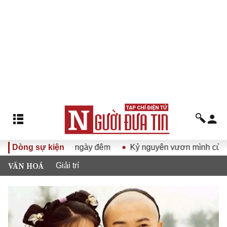
ến dịch 500 ngày đêm
Dòng sự kiện
Kỷ nguyên vươn mình của dân tộc 
VĂN HOÁ
Giải trí