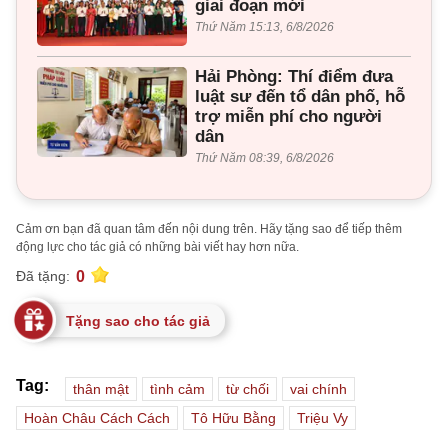
giai đoạn mới
Thứ Năm 15:13, 6/8/2026
Hải Phòng: Thí điểm đưa
luật sư đến tổ dân phố, hỗ
trợ miễn phí cho người
dân
Thứ Năm 08:39, 6/8/2026
Cảm ơn bạn đã quan tâm đến nội dung trên. Hãy tặng sao để tiếp thêm
động lực cho tác giả có những bài viết hay hơn nữa.
0
Đã tặng:
Tặng sao cho tác giả
Tag:
thân mật
tình cảm
từ chối
vai chính
Hoàn Châu Cách Cách
Tô Hữu Bằng
Triệu Vy