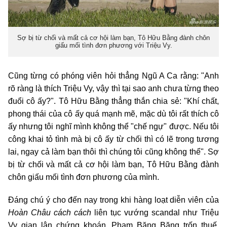
Sợ bị từ chối và mất cả cơ hội làm bạn, Tô Hữu Bằng đành chôn
giấu mối tình đơn phương với Triệu Vy.
Cũng từng có phóng viên hỏi thẳng Ngũ A Ca rằng: "Anh
rõ ràng là thích Triệu Vy, vậy thì tại sao anh chưa từng theo
đuổi cô ấy?". Tô Hữu Bằng thẳng thắn chia sẻ: "Khí chất,
phong thái của cô ấy quá mạnh mẽ, mặc dù tôi rất thích cô
ấy nhưng tôi nghĩ mình không thể "chế ngự" được. Nếu tôi
công khai tỏ tình mà bị cô ấy từ chối thì có lẽ trong tương
lai, ngay cả làm bạn thôi thì chúng tôi cũng không thể". Sợ
bị từ chối và mất cả cơ hội làm bạn, Tô Hữu Bằng đành
chôn giấu mối tình đơn phương của mình.
Đáng chú ý cho đến nay trong khi hàng loạt diễn viên của
Hoàn Châu cách cách
liên tục vướng scandal như Triệu
Vy gian lận chứng khoán, Phạm Băng Băng trốn thuế,