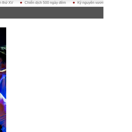
Chiến dịch 500 ngày đêm
Kỷ nguyên vươn mình của dân tộc Việt Nam
ĐỜI SỐNG
Gia đình
Sức khỏe
Cần biết
g
Cộng đồng mạng
 – Đô thị