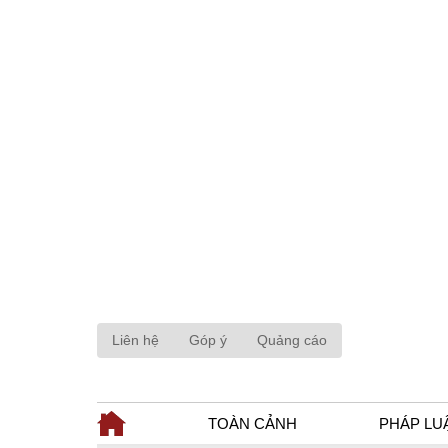
Liên hệ
Góp ý
Quảng cáo
TOÀN CẢNH
PHÁP LU