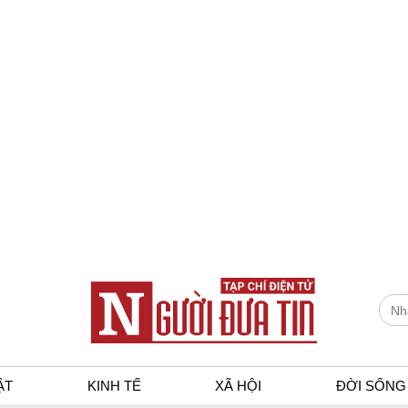
ẬT
KINH TẾ
XÃ HỘI
ĐỜI SỐNG