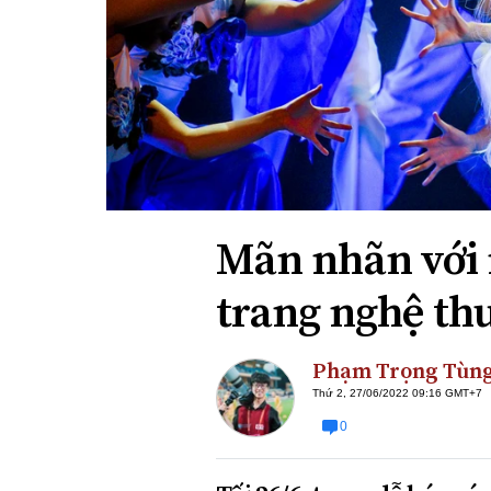
Xi nhan Trái Phải
Bạn đọc viết
Mãn nhãn với
trang nghệ thu
Phạm Trọng Tùn
Thứ 2, 27/06/2022 09:16 GMT+7
0