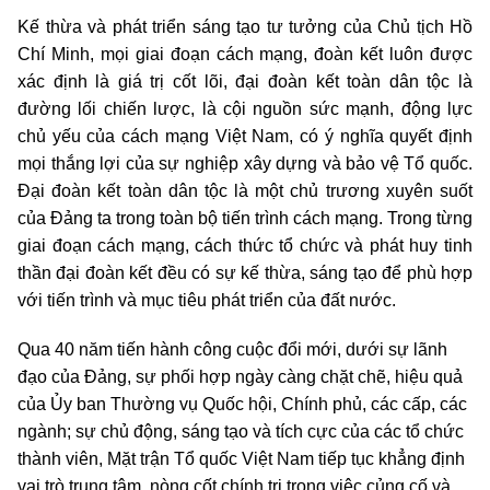
Kế thừa và phát triển sáng tạo tư tưởng của Chủ tịch Hồ
Chí Minh, mọi giai đoạn cách mạng, đoàn kết luôn được
xác định là giá trị cốt lõi, đại đoàn kết toàn dân tộc là
đường lối chiến lược, là cội nguồn sức mạnh, động lực
chủ yếu của cách mạng Việt Nam, có ý nghĩa quyết định
mọi thắng lợi của sự nghiệp xây dựng và bảo vệ Tổ quốc.
Đại đoàn kết toàn dân tộc là một chủ trương xuyên suốt
của Đảng ta trong toàn bộ tiến trình cách mạng. Trong từng
giai đoạn cách mạng, cách thức tổ chức và phát huy tinh
thần đại đoàn kết đều có sự kế thừa, sáng tạo để phù hợp
với tiến trình và mục tiêu phát triển của đất nước.
Qua 40 năm tiến hành công cuộc đổi mới, dưới sự lãnh
đạo của Đảng, sự phối hợp ngày càng chặt chẽ, hiệu quả
của Ủy ban Thường vụ Quốc hội, Chính phủ, các cấp, các
ngành; sự chủ động, sáng tạo và tích cực của các tổ chức
thành viên, Mặt trận Tổ quốc Việt Nam tiếp tục khẳng định
vai trò trung tâm, nòng cốt chính trị trong việc củng cố và