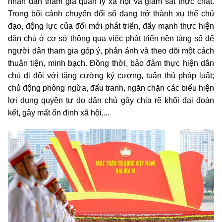
nhân dân tham gia quản lý xã hội và giám sát thực chất.
Trong bối cảnh chuyển đổi số đang trở thành xu thế chủ
đạo, động lực của đổi mới phát triển, đẩy mạnh thực hiện
dân chủ ở cơ sở thông qua việc phát triển nền tảng số để
người dân tham gia góp ý, phản ánh và theo dõi một cách
thuận tiện, minh bạch. Đồng thời, bảo đảm thực hiện dân
chủ đi đôi với tăng cường kỷ cương, tuân thủ pháp luật;
chủ động phòng ngừa, đấu tranh, ngăn chặn các biểu hiện
lợi dụng quyền tự do dân chủ gây chia rẽ khối đại đoàn
kết, gây mất ổn định xã hội,...