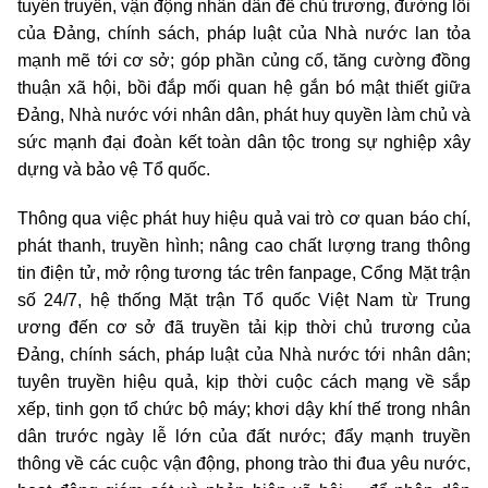
tuyên truyền, vận động nhân dân để chủ trương, đường lối
của Đảng, chính sách, pháp luật của Nhà nước lan tỏa
mạnh mẽ tới cơ sở; góp phần củng cố, tăng cường đồng
thuận xã hội, bồi đắp mối quan hệ gắn bó mật thiết giữa
Đảng, Nhà nước với nhân dân, phát huy quyền làm chủ và
sức mạnh đại đoàn kết toàn dân tộc trong sự nghiệp xây
dựng và bảo vệ Tổ quốc.
Thông qua việc phát huy hiệu quả vai trò cơ quan báo chí,
phát thanh, truyền hình; nâng cao chất lượng trang thông
tin điện tử, mở rộng tương tác trên fanpage, Cổng Mặt trận
số 24/7, hệ thống Mặt trận Tổ quốc Việt Nam từ Trung
ương đến cơ sở đã truyền tải kịp thời chủ trương của
Đảng, chính sách, pháp luật của Nhà nước tới nhân dân;
tuyên truyền hiệu quả, kịp thời cuộc cách mạng về sắp
xếp, tinh gọn tổ chức bộ máy; khơi dậy khí thế trong nhân
dân trước ngày lễ lớn của đất nước; đẩy mạnh truyền
thông về các cuộc vận động, phong trào thi đua yêu nước,