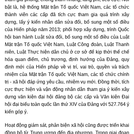
bật là, hệ thống Mặt trận Tổ quốc Việt Nam, các tổ chức
thành viên các cấp đã tích cực tham gia quá trình xây
dựng, lấy ý kiến nhân dân sửa đổi, bổ sung một số điều
của Hiến pháp năm 2013; phối hợp xây dựng, trình Quốc
hội ban hành Luật sửa đổi, bổ sung một số điều của Luật
Mặt trận Tổ quốc Việt Nam, Luật Công đoàn, Luật Thanh
niên, Luật Thực hiện dân chủ ở cơ sở để kịp thời thể chế
hóa quan điểm, chủ trương, định hướng của Đảng, quy
định mới của Hiến pháp về vị trí, vai trò, quyền và trách
nhiệm của Mặt trận Tổ quốc Việt Nam, các tổ chức chính
trị - xã hội đáp ứng yêu cầu, nhiệm vụ mới. Đồng thời, tích
cực thực hiện và vận động nhân dân tham gia ý kiến xây
dựng văn kiện đại hội đảng bộ các cấp và Văn kiện Đại
hội đại biểu toàn quốc lần thứ XIV của Đảng với 527.764 ý
kiến góp ý.
Hoạt động giám sát, phản biện xã hội cũng được triển khai
đồng bộ từ Trung ương đến địa phương. Trong giai đoạn