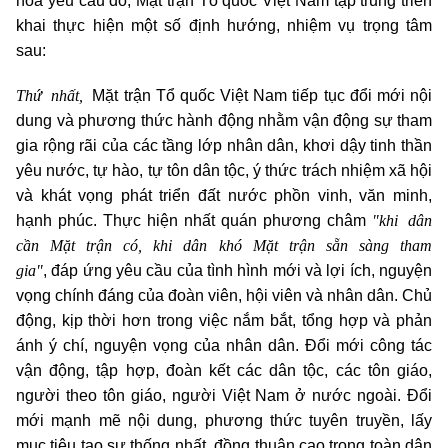
hóa yêu cầu đó, Mặt trận Tổ quốc Việt Nam tập trung triển
khai thực hiện một số định hướng, nhiệm vụ trọng tâm
sau:
Thứ nhất,
Mặt trận Tổ quốc Việt Nam tiếp tục đổi mới nội
dung và phương thức hành động nhằm vận động sự tham
gia rộng rãi của các tầng lớp nhân dân, khơi dậy tinh thần
yêu nước, tự hào, tự tôn dân tộc, ý thức trách nhiệm xã hội
và khát vọng phát triển đất nước phồn vinh, văn minh,
"khi dân
hạnh phúc. Thực hiện nhất quán phương châm
cần Mặt trận có, khi dân khó Mặt trận sẵn sàng tham
gia"
, đáp ứng yêu cầu của tình hình mới và lợi ích, nguyện
vọng chính đáng của đoàn viên, hội viên và nhân dân. Chủ
động, kịp thời hơn trong việc nắm bắt, tổng hợp và phản
ánh ý chí, nguyện vọng của nhân dân. Đổi mới công tác
vận động, tập hợp, đoàn kết các dân tộc, các tôn giáo,
người theo tôn giáo, người Việt Nam ở nước ngoài. Đổi
mới mạnh mẽ nội dung, phương thức tuyên truyền, lấy
mục tiêu tạo sự thống nhất, đồng thuận cao trong toàn dân