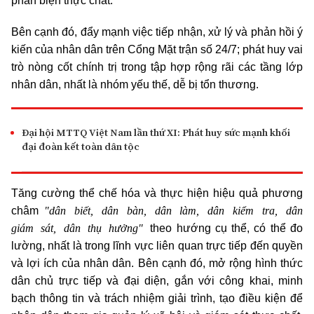
phản biện thực chất.
Bên cạnh đó, đẩy mạnh việc tiếp nhận, xử lý và phản hồi ý
kiến của nhân dân trên Cổng Mặt trận số 24/7; phát huy vai
trò nòng cốt chính trị trong tập hợp rộng rãi các tầng lớp
nhân dân, nhất là nhóm yếu thế, dễ bị tổn thương.
Đại hội MTTQ Việt Nam lần thứ XI: Phát huy sức mạnh khối
đại đoàn kết toàn dân tộc
Tăng cường thể chế hóa và thực hiện hiệu quả phương
"dân biết, dân bàn, dân làm, dân kiểm tra, dân
châm
giám sát, dân thụ hưởng"
theo hướng cụ thể, có thể đo
lường, nhất là trong lĩnh vực liên quan trực tiếp đến quyền
và lợi ích của nhân dân. Bên cạnh đó, mở rộng hình thức
dân chủ trực tiếp và đại diện, gắn với công khai, minh
bạch thông tin và trách nhiệm giải trình, tạo điều kiện để