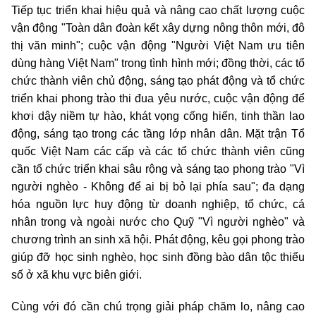
Tiếp tục triển khai hiệu quả và nâng cao chất lượng cuộc
vận động "Toàn dân đoàn kết xây dựng nông thôn mới, đô
thị văn minh"; cuộc vận động "Người Việt Nam ưu tiên
dùng hàng Việt Nam" trong tình hình mới; đồng thời, các tổ
chức thành viên chủ động, sáng tạo phát động và tổ chức
triển khai phong trào thi đua yêu nước, cuộc vận động để
khơi dậy niềm tự hào, khát vọng cống hiến, tinh thần lao
động, sáng tạo trong các tầng lớp nhân dân. Mặt trận Tổ
quốc Việt Nam các cấp và các tổ chức thành viên cũng
cần tổ chức triển khai sâu rộng và sáng tạo phong trào "Vì
người nghèo - Không để ai bị bỏ lại phía sau"; đa dạng
hóa nguồn lực huy động từ doanh nghiệp, tổ chức, cá
nhân trong và ngoài nước cho Quỹ "Vì người nghèo" và
chương trình an sinh xã hội. Phát động, kêu gọi phong trào
giúp đỡ học sinh nghèo, học sinh đồng bào dân tộc thiểu
số ở xã khu vực biên giới.
Cùng với đó cần chú trọng giải pháp chăm lo, nâng cao