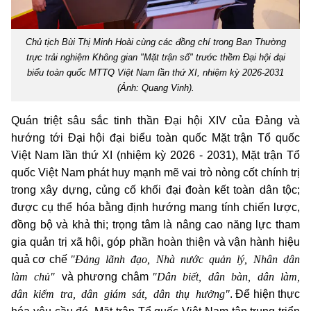
Chủ tịch Bùi Thị Minh Hoài cùng các đồng chí trong Ban Thường
trực trải nghiệm Không gian "Mặt trận số" trước thềm Đại hội đại
biểu toàn quốc MTTQ Việt Nam lần thứ XI, nhiệm kỳ 2026-2031
(Ảnh: Quang Vinh).
Quán triệt sâu sắc tinh thần Đại hội XIV của Đảng và
hướng tới Đại hội đại biểu toàn quốc Mặt trận Tổ quốc
Việt Nam lần thứ XI (nhiệm kỳ 2026 - 2031), Mặt trận Tổ
quốc Việt Nam phát huy mạnh mẽ vai trò nòng cốt chính trị
trong xây dựng, củng cố khối đại đoàn kết toàn dân tộc;
được cụ thể hóa bằng định hướng mang tính chiến lược,
đồng bộ và khả thi; trọng tâm là nâng cao năng lực tham
gia quản trị xã hội, góp phần hoàn thiện và vận hành hiệu
"Đảng lãnh đạo, Nhà nước quản lý, Nhân dân
quả cơ chế
làm chủ"
"Dân biết, dân bàn, dân làm,
và phương châm
dân kiểm tra, dân giám sát, dân thụ hưởng"
. Để hiện thực