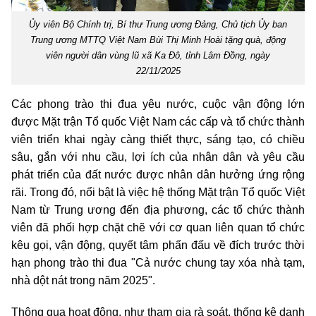
Ủy viên Bộ Chính trị, Bí thư Trung ương Đảng, Chủ tịch Ủy ban
Trung ương MTTQ Việt Nam Bùi Thị Minh Hoài tặng quà, động
viên người dân vùng lũ xã Ka Đô, tỉnh Lâm Đồng, ngày
22/11/2025
Các phong trào thi đua yêu nước, cuộc vận động lớn
được Mặt trận Tổ quốc Việt Nam các cấp và tổ chức thành
viên triển khai ngày càng thiết thực, sáng tạo, có chiều
sâu, gắn với nhu cầu, lợi ích của nhân dân và yêu cầu
phát triển của đất nước được nhân dân hưởng ứng rộng
rãi. Trong đó, nổi bật là việc hệ thống Mặt trận Tổ quốc Việt
Nam từ Trung ương đến địa phương, các tổ chức thành
viên đã phối hợp chặt chẽ với cơ quan liên quan tổ chức
kêu gọi, vận động, quyết tâm phấn đấu về đích trước thời
hạn phong trào thi đua "Cả nước chung tay xóa nhà tạm,
nhà dột nát trong năm 2025".
Thông qua hoạt động, như tham gia rà soát, thống kê danh