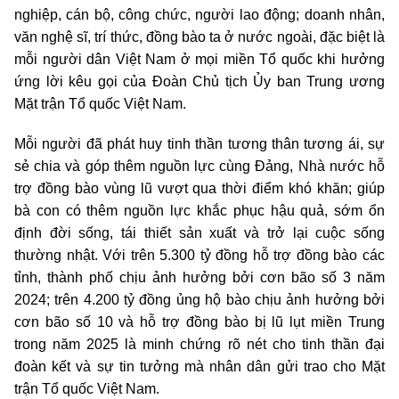
nghiệp, cán bộ, công chức, người lao động; doanh nhân,
văn nghệ sĩ, trí thức, đồng bào ta ở nước ngoài, đặc biệt là
mỗi người dân Việt Nam ở mọi miền Tổ quốc khi hưởng
ứng lời kêu gọi của Đoàn Chủ tịch Ủy ban Trung ương
Mặt trận Tổ quốc Việt Nam.
Mỗi người đã phát huy tinh thần tương thân tương ái, sự
sẻ chia và góp thêm nguồn lực cùng Đảng, Nhà nước hỗ
trợ đồng bào vùng lũ vượt qua thời điểm khó khăn; giúp
bà con có thêm nguồn lực khắc phục hậu quả, sớm ổn
định đời sống, tái thiết sản xuất và trở lại cuộc sống
thường nhật. Với trên 5.300 tỷ đồng hỗ trợ đồng bào các
tỉnh, thành phố chịu ảnh hưởng bởi cơn bão số 3 năm
2024; trên 4.200 tỷ đồng ủng hộ bào chịu ảnh hưởng bởi
cơn bão số 10 và hỗ trợ đồng bào bị lũ lụt miền Trung
trong năm 2025 là minh chứng rõ nét cho tinh thần đại
đoàn kết và sự tin tưởng mà nhân dân gửi trao cho Mặt
trận Tổ quốc Việt Nam.