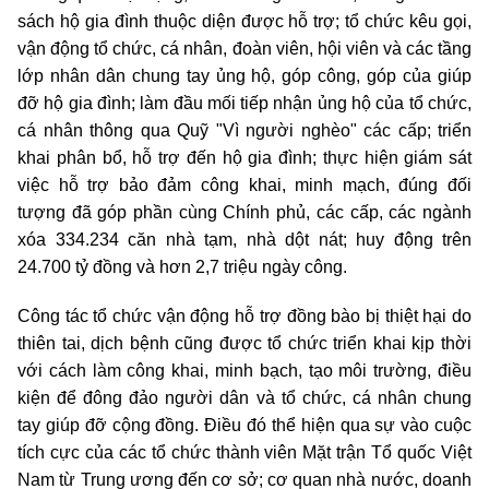
sách hộ gia đình thuộc diện được hỗ trợ; tổ chức kêu gọi,
vận động tổ chức, cá nhân, đoàn viên, hội viên và các tầng
lớp nhân dân chung tay ủng hộ, góp công, góp của giúp
đỡ hộ gia đình; làm đầu mối tiếp nhận ủng hộ của tổ chức,
cá nhân thông qua Quỹ "Vì người nghèo" các cấp; triển
khai phân bổ, hỗ trợ đến hộ gia đình; thực hiện giám sát
việc hỗ trợ bảo đảm công khai, minh mạch, đúng đối
tượng đã góp phần cùng Chính phủ, các cấp, các ngành
xóa 334.234 căn nhà tạm, nhà dột nát; huy động trên
24.700 tỷ đồng và hơn 2,7 triệu ngày công.
Công tác tổ chức vận động hỗ trợ đồng bào bị thiệt hại do
thiên tai, dịch bệnh cũng được tổ chức triển khai kịp thời
với cách làm công khai, minh bạch, tạo môi trường, điều
kiện để đông đảo người dân và tổ chức, cá nhân chung
tay giúp đỡ cộng đồng. Điều đó thể hiện qua sự vào cuộc
tích cực của các tổ chức thành viên Mặt trận Tổ quốc Việt
Nam từ Trung ương đến cơ sở; cơ quan nhà nước, doanh