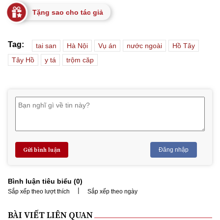
Tặng sao cho tác giả
Tag:
tai san
Hà Nội
Vụ án
nước ngoài
Hồ Tây
Tây Hồ
y tá
trộm căp
Gửi bình luận
Đăng nhập
Bình luận tiêu biểu (
0
)
|
Sắp xếp theo lượt thích
Sắp xếp theo ngày
BÀI VIẾT LIÊN QUAN