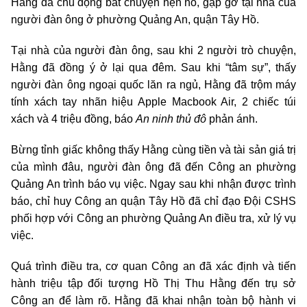
Hằng đã chủ động bắt chuyện hẹn hò, gặp gỡ tại nhà của
người đàn ông ở phường Quảng An, quận Tây Hồ.
Tại nhà của người đàn ông, sau khi 2 người trò chuyện,
Hằng đã đồng ý ở lại qua đêm. Sau khi “tâm sự”,
thấy
người đàn ông ngoại quốc lăn ra ngủ, Hằng đã trộm máy
tính xách tay nhãn hiệu Apple Macbook Air, 2 chiếc túi
xách và 4 triệu đồng, báo
An ninh thủ đô
phản ánh.
Bừng tỉnh giấc không thấy Hằng cùng tiền và tài sản giá trị
của mình đâu, người đàn ông đã đến Công an phường
Quảng An trình báo vụ việc. Ngay sau khi nhận được trình
báo, chỉ huy Công an quận Tây Hồ đã chỉ đạo Đội CSHS
phối hợp với Công an phường Quảng An điều tra, xử lý vụ
việc.
Quá trình điều tra, cơ quan Công an đã xác định và tiến
hành triệu tập đối tượng Hồ Thị Thu Hằng đến trụ sở
Công an để làm rõ. Hằng đã khai nhận toàn bộ hành vi