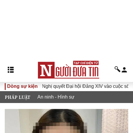
XVI
Dòng sự kiện
Đưa Nghị quyết Đại hội Đảng XIV vào cuộc sống
PHÁP LUẬT
An ninh - Hình sự