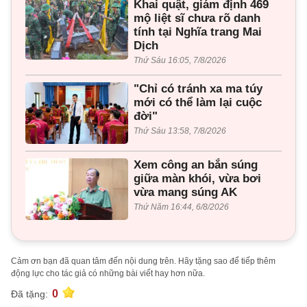
Khai quật, giám định 469
mộ liệt sĩ chưa rõ danh
tính tại Nghĩa trang Mai
Dịch
Thứ Sáu 16:05, 7/8/2026
"Chỉ có tránh xa ma túy
mới có thể làm lại cuộc
đời"
Thứ Sáu 13:58, 7/8/2026
Xem công an bắn súng
giữa màn khói, vừa bơi
vừa mang súng AK
Thứ Năm 16:44, 6/8/2026
Cảm ơn bạn đã quan tâm đến nội dung trên. Hãy tặng sao để tiếp thêm
động lực cho tác giả có những bài viết hay hơn nữa.
0
Đã tặng: