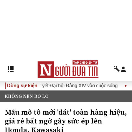
Đưa Nghị quyết Đại hội Đảng XIV vào cuộc sống
Dòng sự kiện
Hướng t
KHÔNG NÊN BỎ LỠ
Mẫu mô tô mới 'dát' toàn hàng hiệu,
giá rẻ bất ngờ gây sức ép lên
Honda, Kawasaki